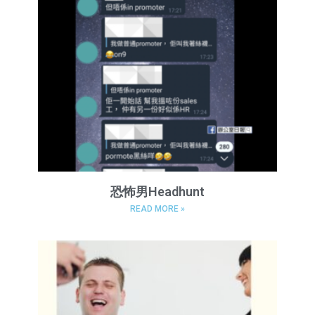
恐怖男Headhunt
READ MORE »