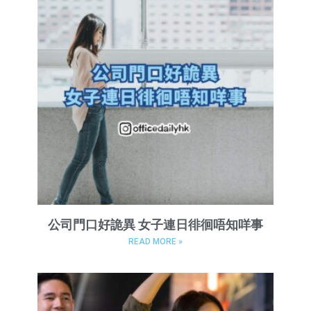
公司門口好詭異 女子連日徘徊唔知咩事
READ MORE »