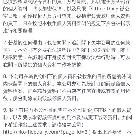
已獲授權查閱該等資料的員工方可查閱。凡以電子方式儲存
的個人資料，將以加密保障，以及只限「Office Daily 辦公
室日報」的獲授權人員方可查閱。被指定負責處理個人資料
的員工，只在按照本收集個人資料聲明的規定下方會被指示
進行相關處理。
7. 若基於任何理由（包括向閣下追討閣下欠本公司的任何款
項），本公司有必要在法律程序中對閣下採取行動時，閣下
明示同意，在識別閣下身份及對閣下採取法律行動時，可以
在閣下所提供的個人資料中作為依據。
8. 本公司在為貫徹閣下的個人資料被收集的目的所需的時間
內保留閣下的個人資料。本公司亦可為統計目的而保留個人
資料檔案。直至該等資料已不再存有任何直接或有關的用途
後，便會刪除或銷毀該等個人資料。
9. 閣下有權向本公司書面查詢本公司是否擁有閣下的個人資
料，以及要求取得該等資料的副本及/或更正該等資料。如閣
下希望作出上述要求，請聯絡本公司(
http://hkofficedaily.com/?page_id=3
) 提出上述要求，本