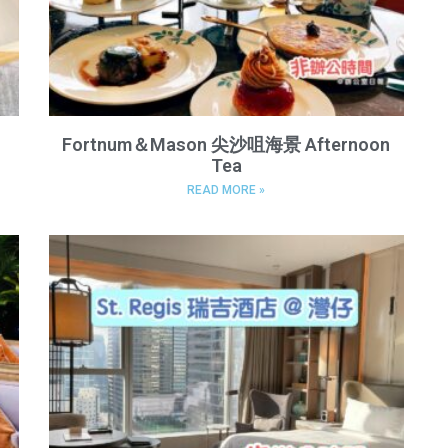
Fortnum＆Mason 尖沙咀海景 Afternoon
Tea
READ MORE »