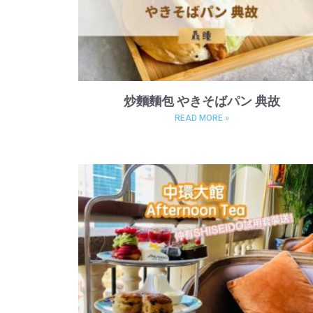
炒麵麵包 やきそばパン 典故
READ MORE »