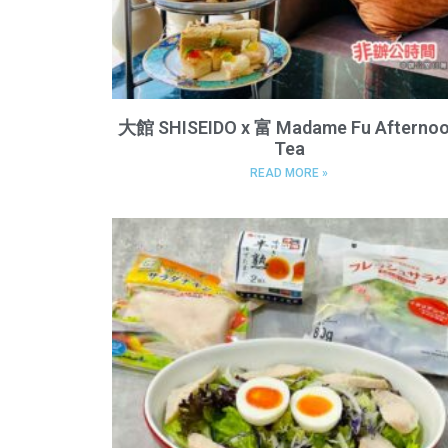
大館 SHISEIDO x 富 Madame Fu Afterno
Tea
READ MORE »