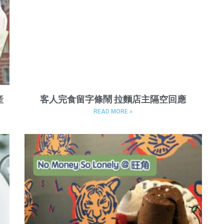
産
客人完食留字條鬧 拉麵店主隔空回應
READ MORE »