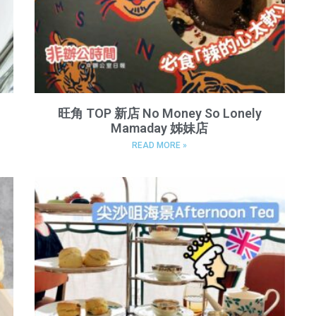
旺角 TOP 新店 No Money So Lonely
Mamaday 姊妹店
READ MORE »