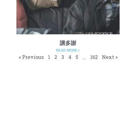
講多謝
READ MORE »
« Previous
1
2
3
4
5
…
162
Next »