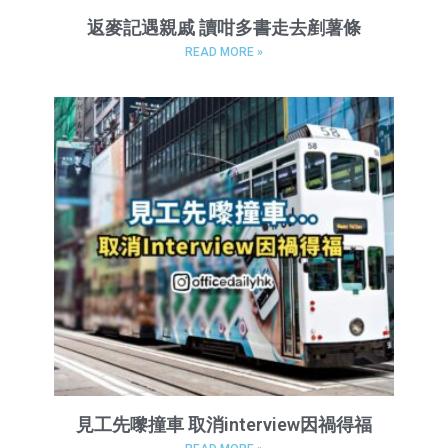
返麥記遇親戚 讀咁多書走去剷薯條
READ MORE »
見工先嚟撞車 取消interview因禍得福