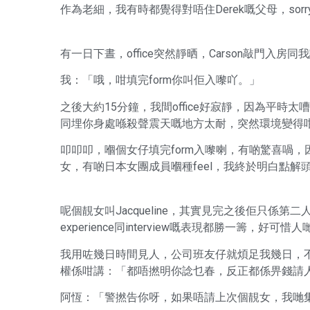
作為老細，我有時都覺得對唔住Derek嘅父母，sor
有一日下晝，office突然靜晒，Carson敲門入
我：「哦，咁填完form你叫佢入嚟吖。」
之後大約15分鐘，我間office好寂靜，因為平時太嘈
同埋你身處喺殺聲震天嘅地方太耐，突然環境變得
叩叩叩，嗰個女仔填完form入嚟喇，有啲驚喜喎
女，有啲日本女團成員嗰種feel，我終於明白點解頭先
呢個靚女叫Jacqueline，其實見完之後佢只係第二
experience同interview嘅表現都勝一籌，好可惜人
我用咗幾日時間見人，公司班友仔就煩足我幾日，不斷問
權係咁講：「都唔撚明你諗乜春，反正都係畀錢請
阿恆：「警撚告你呀，如果唔請上次個靚女，我哋