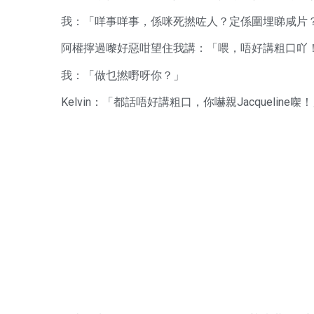
我：「咩事咩事，係咪死撚咗人？定係圍埋睇咸片
阿權擰過嚟好惡咁望住我講：「喂，唔好講粗口吖
我：「做乜撚嘢呀你？」
Kelvin：「都話唔好講粗口，你嚇親Jacqueline㗎