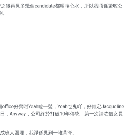
惜之後再見多幾個candidate都唔啱心水，所以我唔係驚咗公
e喇。
e好齊咁Yeah咗一聲，Yeah乜鬼吖，好肯定Jacqueline
，Anyway，公司終於打破10年傳統，第一次請咗個女員
見到成班人圍埋，我淨係見到一堆背脊。