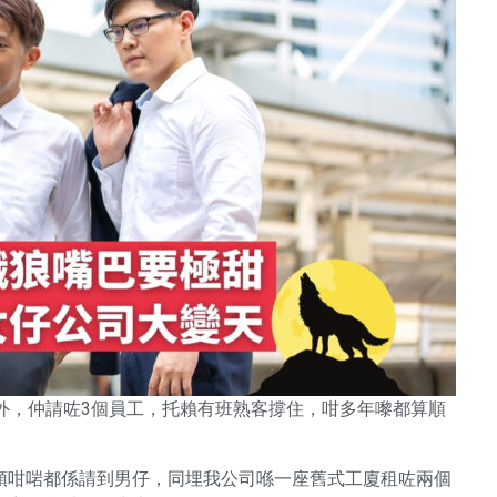
外，仲請咗3個員工，托賴有班熟客撐住，咁多年嚟都算順
頭咁啱都係請到男仔，同埋我公司喺一座舊式工廈租咗兩個