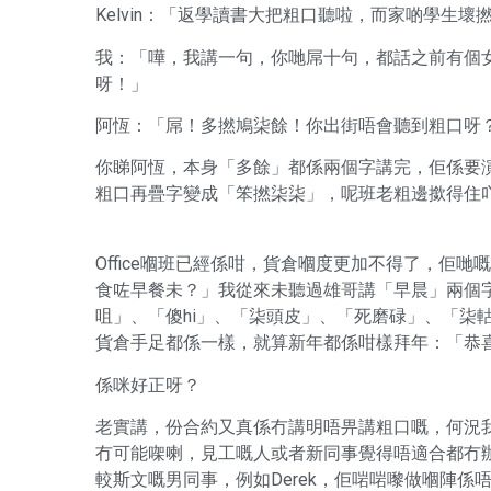
Kelvin：「返學讀書大把粗口聽啦，而家啲學生壞
我：「嘩，我講一句，你哋屌十句，都話之前有個
呀！」
阿恆：「屌！多撚鳩柒餘！你出街唔會聽到粗口呀
你睇阿恆，本身「多餘」都係兩個字講完，佢係要
粗口再疊字變成「笨撚柒柒」，呢班老粗邊撳得住
Office嗰班已經係咁，貨倉嗰度更加不得了，佢
食咗早餐未？」我從來未聽過雄哥講「早晨」兩個
咀」、「傻hi」、「柒頭皮」、「死磨碌」、「柒
貨倉手足都係一樣，就算新年都係咁樣拜年：「恭
係咪好正呀？
老實講，份合約又真係冇講明唔畀講粗口嘅，何況
冇可能㗎喇，見工嘅人或者新同事覺得唔適合都冇
較斯文嘅男同事，例如Derek，佢啱啱嚟做嗰陣