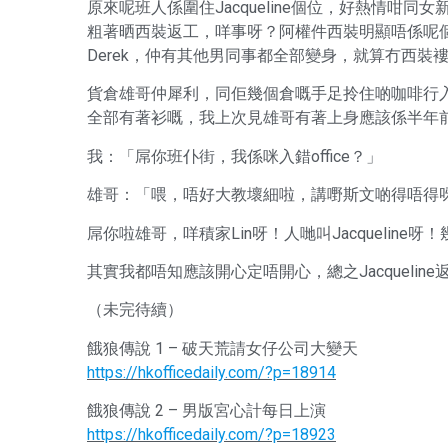
原來呢班人係圍住Jacqueline個位，好熱情咁
粗著晒西裝返工，咩事呀？阿權件西裝明顯唔係呢個年代
Derek，仲有其他男同事都全部變身，就算冇西裝
貨倉雄哥仲犀利，同佢幾個倉嘅手足拎住啲咖啡行
全部有著衫嘅，我上次見雄哥有著上身應該係半年
我：「屌你班仆街，我係咪入錯office？」
雄哥：「喂，唔好大教壞細啦，講嘢斯文啲得唔得呀
屌你啦雄哥，咩積家Lin呀！人哋叫Jacqueline呀
其實我都唔知應該開心定唔開心，總之Jacqueline
（未完待續）
餓狼傳說 1 – 破天荒請女仔公司大變天
https://hkofficedaily.com/?p=18914
餓狼傳說 2 – 男版宮心計每日上演
https://hkofficedaily.com/?p=18923