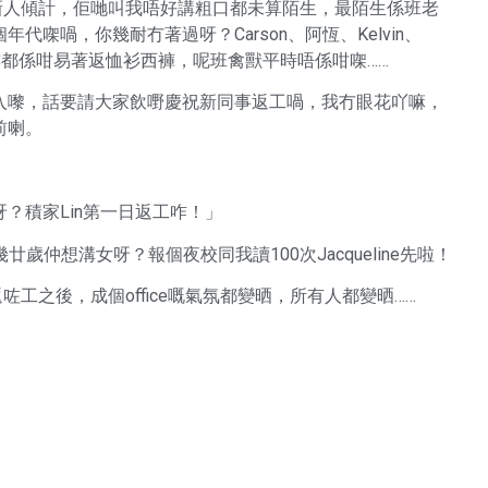
同女新人傾計，佢哋叫我唔好講粗口都未算陌生，最陌生係班老
㗎喎，你幾耐冇著過呀？Carson、阿恆、Kelvin、
褸都係咁易著返恤衫西褲，呢班禽獸平時唔係咁㗎……
入嚟，話要請大家飲嘢慶祝新同事返工喎，我冇眼花吖嘛，
前喇。
？積家Lin第一日返工咋！」
！幾廿歲仲想溝女呀？報個夜校同我讀100次Jacqueline先啦！
返咗工之後，成個office嘅氣氛都變晒，所有人都變晒……