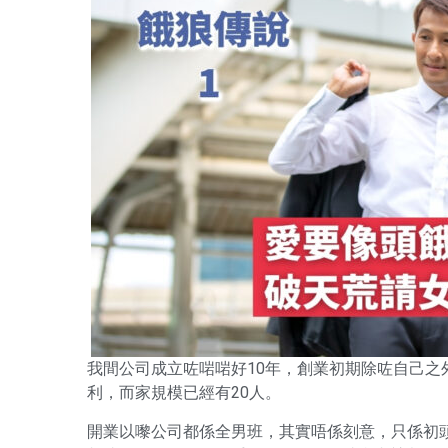
我間公司成立咗啱啱好10年，創業初期除咗自己之
利，而家規模已經有20人。
開業以嚟公司都係全男班，其實唔係刻意，只係初