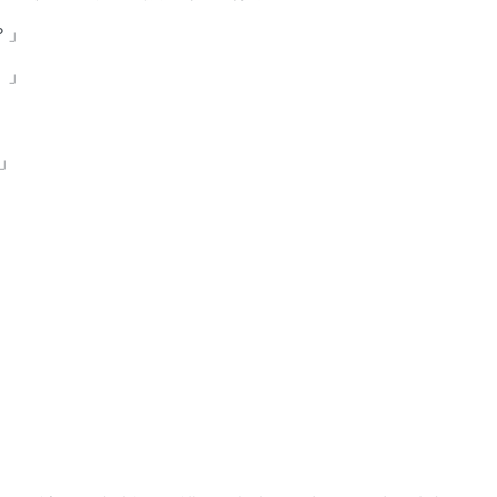
？」
！」
！」