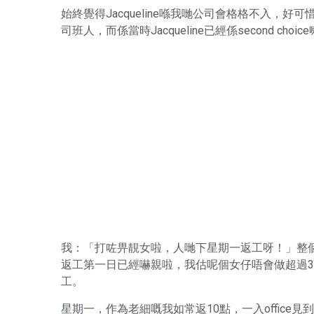
始終覺得Jacqueline喺我哋公司會格格不入，好可
司班人，而係當時Jacqueline已經係second choic
我：「打咗畀靚女啦，人哋下星期一返工呀！」整個offic
返工第一日已經嚇親啦，我估呢個女仔唔會做超過3日
工。
星期一，作為老細嘅我如常返10點，一入office