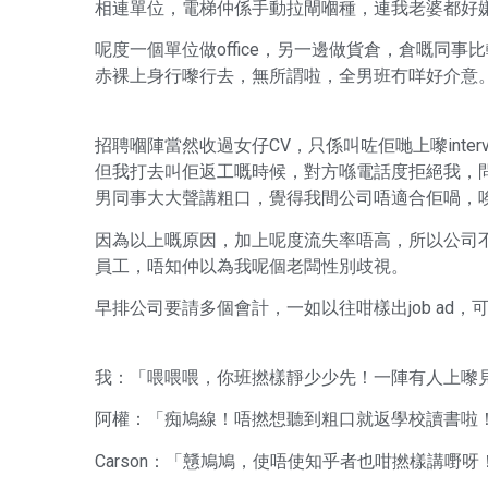
相連單位，電梯仲係手動拉閘嗰種，連我老婆都好
呢度一個單位做office，另一邊做貨倉，倉嘅同
赤裸上身行嚟行去，無所謂啦，全男班冇咩好介意
招聘嗰陣當然收過女仔CV，只係叫咗佢哋上嚟intervie
但我打去叫佢返工嘅時候，對方喺電話度拒絕我，問佢
男同事大大聲講粗口，覺得我間公司唔適合佢喎，
因為以上嘅原因，加上呢度流失率唔高，所以公司
員工，唔知仲以為我呢個老闆性別歧視。
早排公司要請多個會計，一如以往咁樣出job ad
我：「喂喂喂，你班撚樣靜少少先！一陣有人上嚟
阿權：「痴鳩線！唔撚想聽到粗口就返學校讀書啦
Carson：「戇鳩鳩，使唔使知乎者也咁撚樣講嘢呀