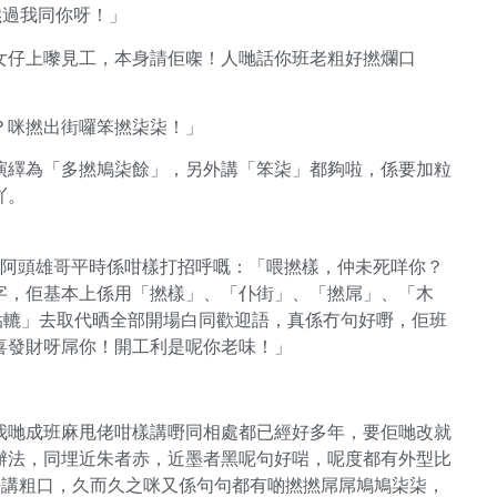
撚過我同你呀！」
女仔上嚟見工，本身請佢㗎！人哋話你班老粗好撚爛口
？咪撚出街囉笨撚柒柒！」
演繹為「多撚鳩柒餘」，另外講「笨柒」都夠啦，係要加粒
吖。
哋嘅阿頭雄哥平時係咁樣打招呼嘅：「喂撚樣，仲未死咩你？
字，佢基本上係用「撚樣」、「仆街」、「撚屌」、「木
軲轆」去取代晒全部開場白同歡迎語，真係冇句好嘢，佢班
喜發財呀屌你！開工利是呢你老味！」
我哋成班麻甩佬咁樣講嘢同相處都已經好多年，要佢哋改就
辦法，同埋近朱者赤，近墨者黑呢句好啱，呢度都有外型比
係唔講粗口，久而久之咪又係句句都有啲撚撚屌屌鳩鳩柒柒，