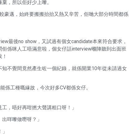
嫌棄，所以佢好少上嚟。
事比較豪邁，始終要搬搬抬抬又熱又辛苦，佢哋大部分時間都係
。
w最後no show，又試過有個女candidate本來符合要求，
係咪人工唔滿意啦，個女仔話interview嗰陣聽到出面班
唉！
不知不覺間竟然產生咗一個紀錄，就係開業10年從未請過女
，可能係工種嘅緣故，今次好多CV都係女仔。
見工，唔好再咁撚大聲講粗口呀！」
！出咩嚟做嘢呀？」
！」