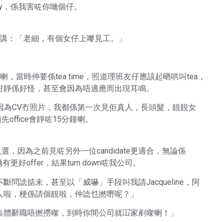
ry，係我害咗你哋個仔。
房同我講：「老細，有個女仔上嚟見工。」
喇，當時仲要係tea time，照道理班友仔應該起晒哄叫tea，
咁靜係好怪，甚至會因為唔適應而出現耳鳴。
，因為CV冇照片，我都係第一次見佢真人，長頭髮，靚靚女
office會靜咗15分鐘喇。
人選，因為之前見咗另外一位candidate更適合，無論係
哋有更好offer，結果turn down咗我公司。
諗掂未，甚至以「威嚇」手段叫我請Jacqueline，阿
人啦，梗係請個靚啦，仲諗乜撚嘢呢？」
集體辭職唔撚撈㗎，到時你間公司就冚家剷㗎喇！」