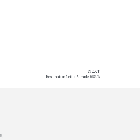
NEXT
Resignation Letter Sample 辭職信
容。