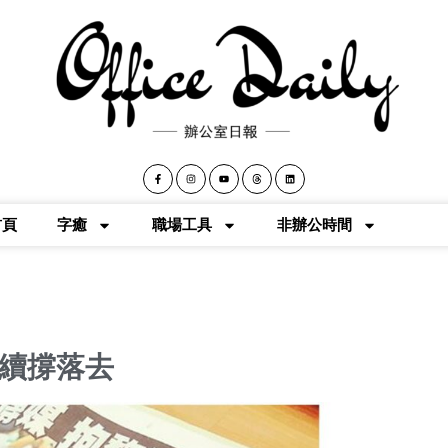
首頁
字癒
職場工具
非辦公時間
續撐落去