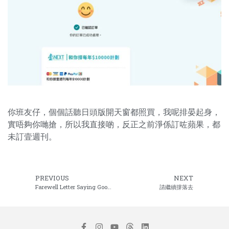
你班友仔，個個話聽日頭版開天窗都照買，我呢排晏起身，
實唔夠你哋搶，所以我直接啲，反正之前淨係訂咗蘋果，都
未訂壹週刊。
PREVIOUS
NEXT
Farewell Letter Saying Goodbye 道別信
請繼續撐落去