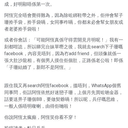
成，好明顯唔係第一次。
阿恆完全唔會覺得難為，因為除咗綁鞋帶之外，佢仲會幫子
珊拎手袋，拎手袋喎，女同事咋喎，你都未必會幫女朋友或
者老婆拎手袋啦！
或者你會話：「可能阿恆真係守得雲開見月明呢！」我有一
刻都咁諗，所以睇完台妹單嘢之後，我就去search下子珊嘅
facebook，內容見唔到，因為冇add friend，但頭像就係一
張大肚沙龍相，有個男人摸住佢個肚，正路係老公啦！即係
「子珊結婚了，新郎不是阿恆。」
跟住我又再search阿恆facebook，搵唔到，WhatsApp個舊
同事問，佢話阿恆依然好迷戀子珊，上個月先買咗啲金器，
話要送畀子珊個BB，要做契爺喎！所以呢，兵仔嘅思維，
一般人係唔明㗎喇，由得佢哋啦！
你說阿恆太瘋癲，阿恆笑你看不穿！