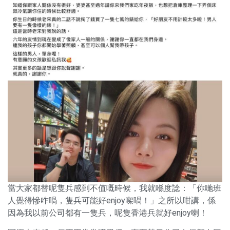
當大家都替呢隻兵感到不值嘅時候，我就喺度諗：「你哋班
人覺得慘咋喎，隻兵可能好enjoy㗎喎！」之所以咁講，係
因為我以前公司都有一隻兵，呢隻香港兵就好enjoy喇！