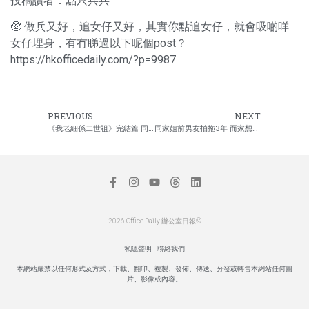
投稿讀者：點只兵兵
🥸 做兵又好，追女仔又好，其實你點追女仔，就會吸啲咩
女仔埋身，有冇睇過以下呢個post？
https://hkofficedaily.com/?p=9987
PREVIOUS
NEXT
《我老細係二世祖》完結篇 同事鬥hea鬥攞著數
同家姐前男友拍拖3年 而家想結婚唔敢講
2026 Office Daily 辦公室日報©
私隱聲明
聯絡我們
本網站嚴禁以任何形式及方式，下載、翻印、複製、發佈、傳送、分發或轉售本網站任何圖
片、影像或內容。