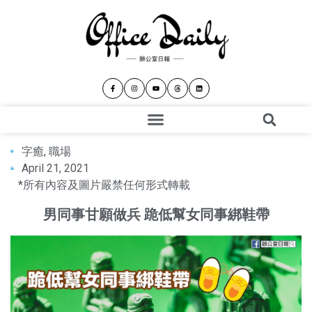
字癒
,
職場
April 21, 2021
*所有內容及圖片嚴禁任何形式轉載
男同事甘願做兵 跪低幫女同事綁鞋帶