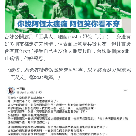
台妹公開處刑「工具人」嗰個post（即係「兵」），身邊有
好多朋友都走咗去朝聖，佢表面上幫隻兵徵女友，但其實邊
會有其他女仔接受自己男友係人哋隻兵吖，台妹呢個post唔
止矯情，仲好殘忍。
（編按：為免有讀者唔知道發生咩事，以下將台妹公開處刑
「工具人」嘅post截圖。）