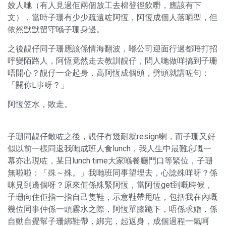
姣人哋（有人見過佢兩個放工去棉登徑飲嘢，應該有下
文），當時子珊有少少疏遠咗阿恆，阿恆成個人落晒型，但
依然默默留守喺子珊身邊。
之後靚仔同子珊應該係情海翻波，喺公司迎面行過都唔打招
呼變陌路人，阿恆竟然走去教訓靚仔，問人哋做咩搞到子珊
唔開心？靚仔一企起身，高阿恆成個頭，劈頭就講咗句：
「關你L事呀？」
阿恆笠水，敗走。
子珊同靚仔散咗之後，靚仔冇幾耐就resign喇，而子珊又好
似以前一樣同返我哋成班人食lunch，我人生中最難忘嘅一
幕亦出現咗，某日lunch time大家喺餐廳門口等緊位，子珊
無啦啦：「殊～殊。」我哋班同事望埋去，心諗殊咩呀？係
咪見到邊個呀？原來佢係殊緊阿恆，當阿恆get到嘅時候，
子珊向住佢指一指自己隻鞋，示意鞋帶甩咗，包括我在內嘅
幾位同事仲係一頭霧水之際，阿恆單膝跪下，唔係求婚，係
自動自覺幫子珊綁鞋帶，綁完，起返身，成個過程一氣呵