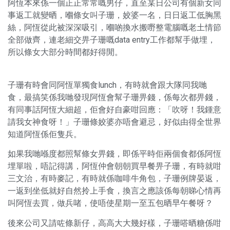
阿恆本來係一個正正常常嘅男仔，直至某日公司有個新女同
事返工就變晒，嗰條女叫子珊，姣婆一名，日日返工低胸黑
絲，阿恆從此被深深吸引，嗰啲換水搬嘢整電腦嘅老土情節
全部做齊，連老細交畀子珊嘅data entry工作都幫手做埋，
所以條女大部分時間都好得閒。
子珊有時會同阿恆單獨食lunch，有時就會跟大隊同我哋
食，最搞笑係我哋發現阿恆會幫子珊畀錢，係每次都畀錢，
有同事話阿恆大細超，佢會好自豪咁回應：「吹呀！我鍾意
請我女神食呀！」子珊條姣婆亦唔會避忌，好似由得全世界
知道阿恆係佢隻兵。
如果我哋喺度都照幫條女畀錢，即係平時佢兩個食都係阿恆
埋單啦，唔記得講，阿恆仲會朝朝買早餐畀子珊，有時就咁
三文治，有時麥記，有時就係咖啡牛角包，子珊例牌晏返，
一返到坐低就好自然拎上手食，換言之應該係每朝睇心情再
叫阿恆去買，做兵啫，使唔使星期一至五包晒早午餐呀？
後來公司又請咗條新仔，高高大大幾好樣，子珊嗒晒糖係咁