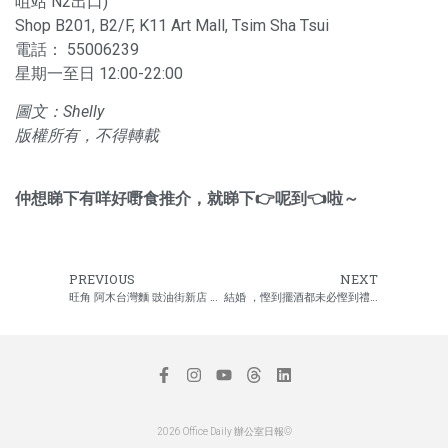
咀站 N2出口)
Shop B201, B2/F, K11 Art Mall, Tsim Sha Tsui
電話： 55006239
星期一至日 12:00-22:00
圖文：Shelly
版權所有，不得轉載
仲想睇下有咩好嘢食推介，就睇下👉
呢到
👈啦～
PREVIOUS
NEXT
旺角 阿木台灣麵 豉油街新店 正宗台灣味道
結婚 ，慳到擺酒都未必慳到禮金！
2026 Office Daily 辦公室日報©