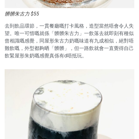
髒髒朱古力 $55
去到飲品環節，一貫餐廳嘅打卡風格，造型當然唔會令人失
望。唯一可惜嘅就係「髒髒朱古力」一飲落去就即刻有種似
曾相識嘅感覺，同屋形朱古力奶嘅味道有九成相似，絕對唔
難飲嘅，外型都夠晒「髒髒」，但一路飲就會一直覺得自己
飲緊屋形朱奶嘅感覺真係有d唔抵玩。