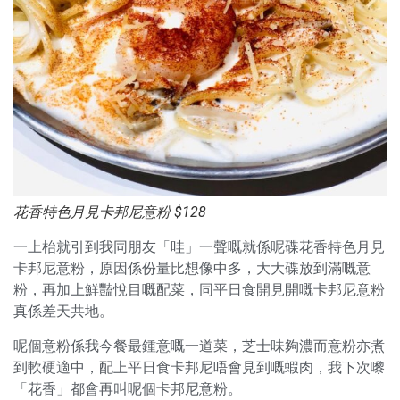
花香特色月見卡邦尼意粉 $128
一上枱就引到我同朋友「哇」一聲嘅就係呢碟花香特色月見
卡邦尼意粉，原因係份量比想像中多，大大碟放到滿嘅意
粉，再加上鮮豔悅目嘅配菜，同平日食開見開嘅卡邦尼意粉
真係差天共地。
呢個意粉係我今餐最鍾意嘅一道菜，芝士味夠濃而意粉亦煮
到軟硬適中，配上平日食卡邦尼唔會見到嘅蝦肉，我下次嚟
「花香」都會再叫呢個卡邦尼意粉。