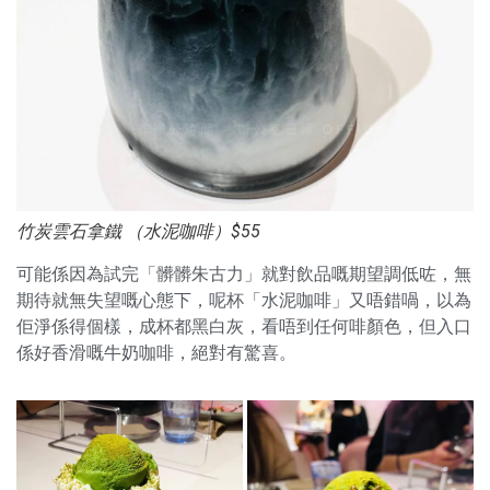
竹炭雲石拿鐵 （水泥咖啡）$55
可能係因為試完「髒髒朱古力」就對飲品嘅期望調低咗，無
期待就無失望嘅心態下，呢杯「水泥咖啡」又唔錯喎，以為
佢淨係得個樣，成杯都黑白灰，看唔到任何啡顏色，但入口
係好香滑嘅牛奶咖啡，絕對有驚喜。