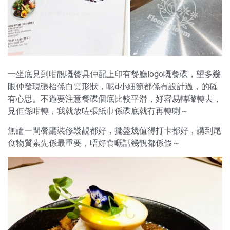
一坐底見到咁靚嘅餐具仲配上印有餐廳logo嘅餐碟，望多幾
眼仲發現張枱係白雲形狀，呢d小細節都係有設計過，的確
有心思。不過要注意餐碟個底比較平滑，好容易轉嚟轉去，
見佢係咁轉，我就放咗張紙巾係碟底就冇再轉喇～
無論一間餐廳裝修幾靚都好，擺盤幾值得打卡都好，講到尾
食物質素先係最重要，唔好食嘅話幾靚都係假～