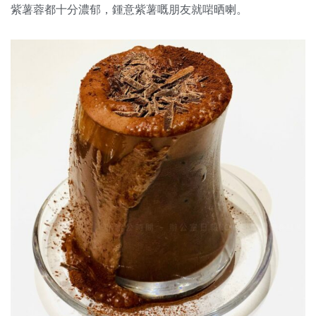
紫薯蓉都十分濃郁，鍾意紫薯嘅朋友就啱晒喇。