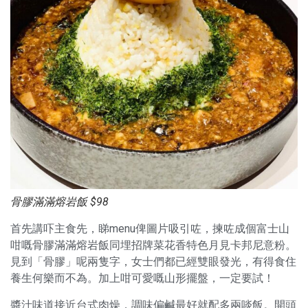
骨膠滿滿熔岩飯 $98
首先講吓主食先，睇menu俾圖片吸引咗，揀咗成個富士山
咁嘅骨膠滿滿熔岩飯同埋招牌菜花香特色月見卡邦尼意粉。
見到「骨膠」呢兩隻字，女士們都已經雙眼發光，有得食住
養生何樂而不為。加上咁可愛嘅山形擺盤，一定要試！
醬汁味道接近台式肉燥，調味偏鹹最好就配多兩啖飯。開頭