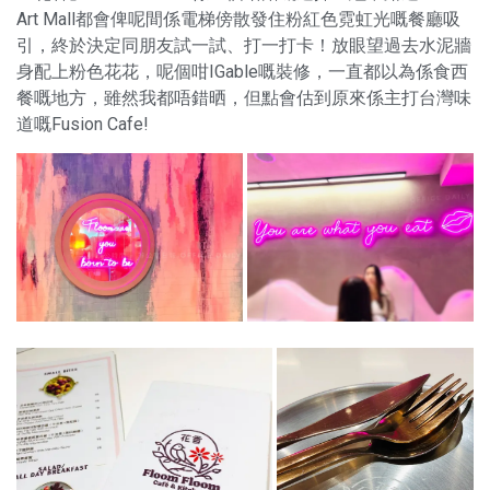
Art Mall都會俾呢間係電梯傍散發住粉紅色霓虹光嘅餐廳吸
引，終於決定同朋友試一試、打一打卡！放眼望過去水泥牆
身配上粉色花花，呢個咁IGable嘅裝修，一直都以為係食西
餐嘅地方，雖然我都唔錯晒，但點會估到原來係主打台灣味
道嘅Fusion Cafe!