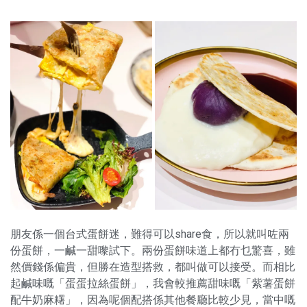
朋友係一個台式蛋餅迷，難得可以share食，所以就叫咗兩
份蛋餅，一鹹一甜嚟試下。兩份蛋餅味道上都冇乜驚喜，雖
然價錢係偏貴，但勝在造型搭救，都叫做可以接受。而相比
起鹹味嘅「蛋蛋拉絲蛋餅」，我會較推薦甜味嘅「紫薯蛋餅
配牛奶麻糬」，因為呢個配搭係其他餐廳比較少見，當中嘅