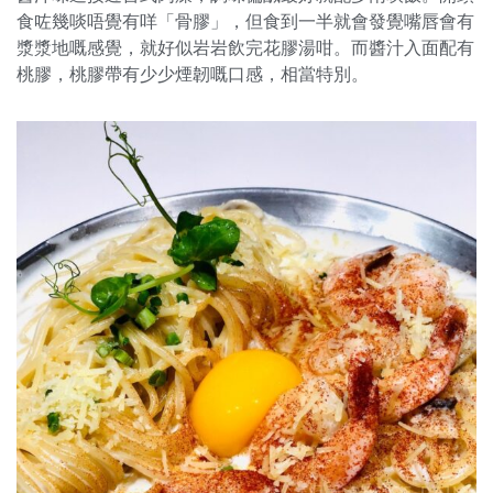
食咗幾啖唔覺有咩「骨膠」，但食到一半就會發覺嘴唇會有
漿漿地嘅感覺，就好似岩岩飲完花膠湯咁。而醬汁入面配有
桃膠，桃膠帶有少少煙韌嘅口感，相當特別。