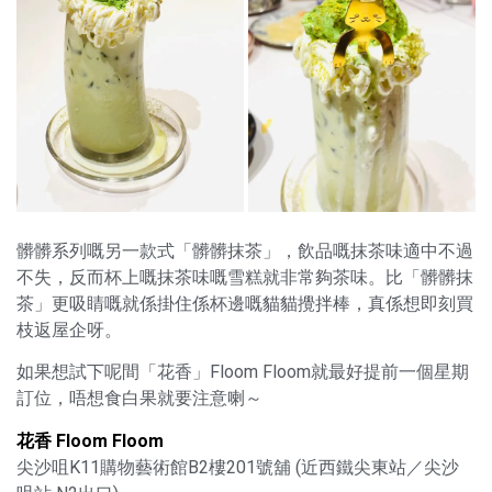
髒髒系列嘅另一款式「髒髒抹茶」，飲品嘅抹茶味適中不過
不失，反而杯上嘅抹茶味嘅雪糕就非常夠茶味。比「髒髒抹
茶」更吸睛嘅就係掛住係杯邊嘅貓貓攪拌棒，真係想即刻買
枝返屋企呀。
如果想試下呢間「花香」Floom Floom就最好提前一個星期
訂位，唔想食白果就要注意喇～
花香 Floom Floom
尖沙咀K11購物藝術館B2樓201號舖 (近西鐵尖東站／尖沙