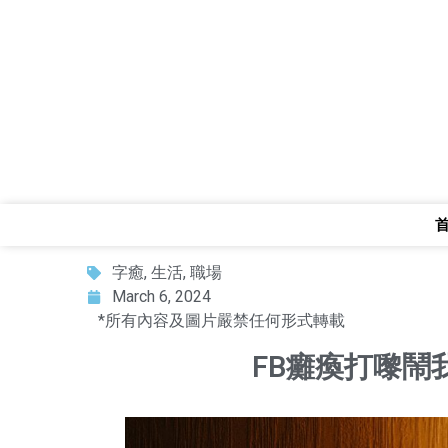
字癒
,
生活
,
職場
March 6, 2024
*所有內容及圖片嚴禁任何形式轉載
FB癱瘓打嚟鬧