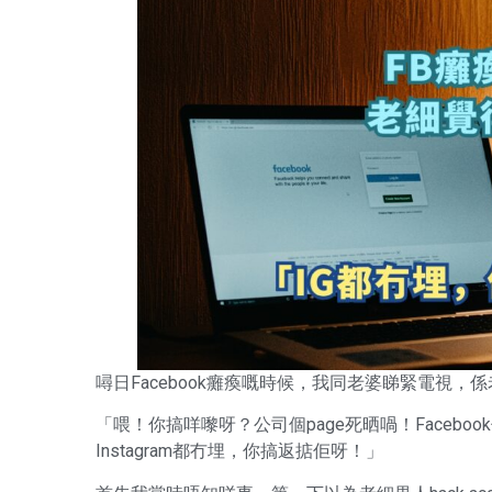
噚日Facebook癱瘓嘅時候，我同老婆睇緊電視，
「喂！你搞咩嚟呀？公司個page死晒喎！Facebo
Instagram都冇埋，你搞返掂佢呀！」