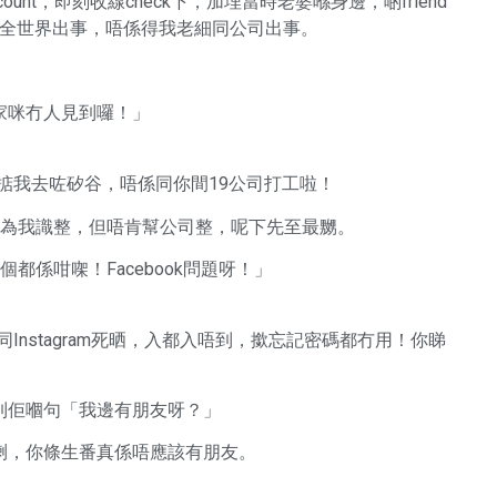
unt，即刻收線check下，加埋當時老婆喺身邊，啲friend
晒，全世界出事，唔係得我老細同公司出事。
家咪冇人見到囉！」
得掂我去咗矽谷，唔係同你間19公司打工啦！
佢係以為我識整，但唔肯幫公司整，呢下先至最嬲。
個都係咁㗎！Facebook問題呀！」
同Instagram死晒，入都入唔到，撳忘記密碼都冇用！你睇
到佢嗰句「我邊有朋友呀？」
喇，你條生番真係唔應該有朋友。