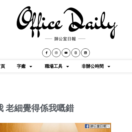
首頁
字癒
職場工具
非辦公時間
我 老細覺得係我嘅錯