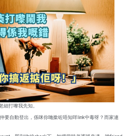
係老細打嚟我先知。
ok仲要自動登出，係咪你哋撳咗唔知咩link中毒呀？而家連