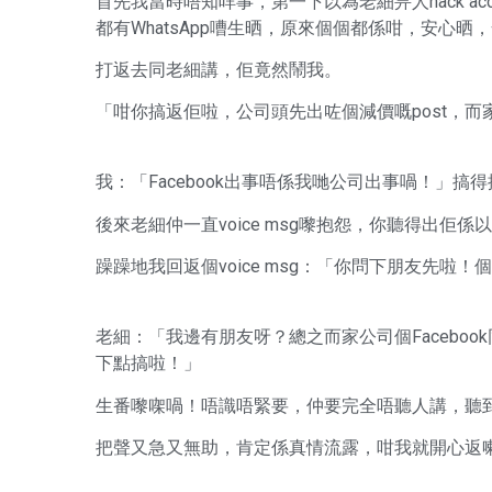
首先我當時唔知咩事，第一下以為老細畀人hack acco
都有WhatsApp嘈生晒，原來個個都係咁，安心
打返去同老細講，佢竟然鬧我。
「咁你搞返佢啦，公司頭先出咗個減價嘅post，而
我：「Facebook出事唔係我哋公司出事喎！」搞
後來老細仲一直voice msg嚟抱怨，你聽得出
躁躁地我回返個voice msg：「你問下朋友先啦！個
老細：「我邊有朋友呀？總之而家公司個Facebook
下點搞啦！」
生番嚟㗎喎！唔識唔緊要，仲要完全唔聽人講，聽
把聲又急又無助，肯定係真情流露，咁我就開心返