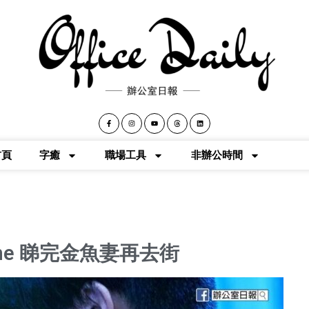
首頁
字癒
職場工具
非辦公時間
ine 睇完金魚妻再去街