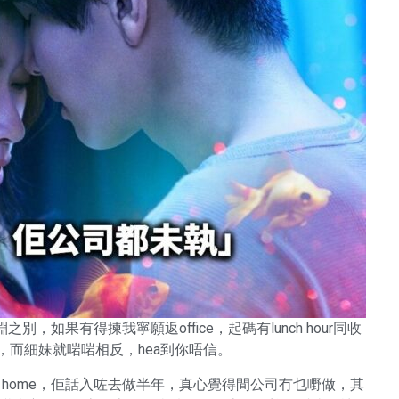
之別，如果有得揀我寧願返office，起碼有lunch hour同收
，而細妹就啱啱相反，hea到你唔信。
om home，佢話入咗去做半年，真心覺得間公司冇乜嘢做，其