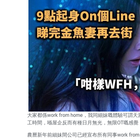
大家都係work from home，我同細妹嘅體驗可謂天淵
工時間，喺屋企反而有種日月無光，無限OT嘅感覺
農曆新年前細妹間公司已經宣布所有同事work fr