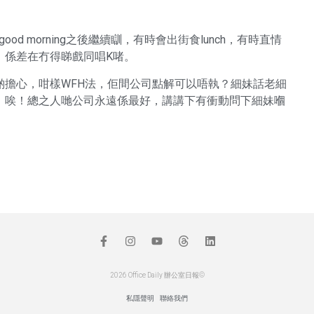
od morning之後繼續瞓，有時會出街食lunch，有時直情
，係差在冇得睇戲同唱K啫。
啲擔心，咁樣WFH法，佢間公司點解可以唔執？細妹話老細
，唉！總之人哋公司永遠係最好，講講下有衝動問下細妹嗰
2026 Office Daily 辦公室日報©
私隱聲明
聯絡我們