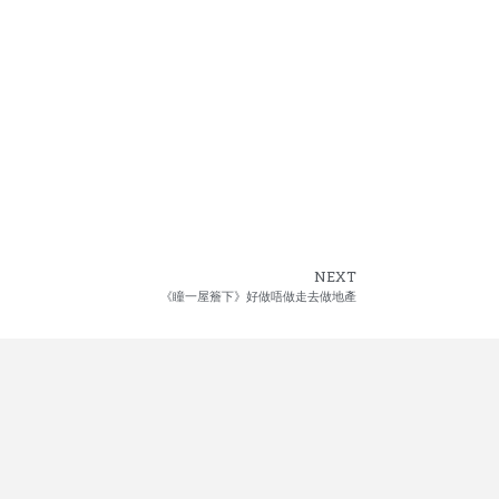
NEXT
《瞳一屋簷下》好做唔做走去做地產