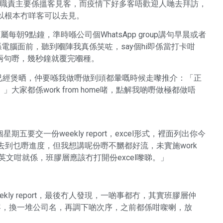
s嘅職責主要係搵客見客，而疫情下好多客唔歡迎人哋去拜訪，
，所以根本冇咩客可以去見。
朝9點鐘，準時喺公司個WhatsApp group講句早晨或者
定喺電腦面前，聽到嗰陣我真係笑咗，say個hi即係當打卡咁
兩句嘢，幾秒鐘就覆完嗰種。
時間已經煲晒，仲要喺我做嘢做到頭都暈嘅時候走嚟推介：「正
家都係work from home啫，點解我啲嘢做極都做唔
交一份weekly report，excel形式，裡面列出你今
埋去到乜嘢進度，但我想講呢份嘢不嬲都好流，未實施work
幾句英文咁就係，班膠層應該冇打開份excel嚟睇。」
kly report，最後冇人發現，一啲事都冇，其實班膠層仲
內容，換一堆公司名，再調下啲次序，之前都係咁㗎喇，放