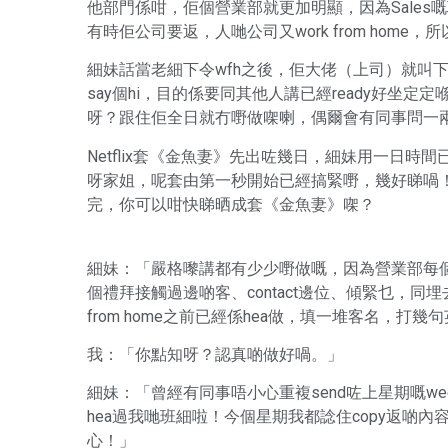
他部門係咁，佢個營業部就更加明顯，因為Sale
有時佢公司要返，人哋公司又work from home
細妹話當老細下令wfh之後，佢大佬（上司）就叫下屬每
say個hi，目的係要同其他人講已經ready好坐定
呀？跟住佢全日就冇嘢做㗎喇，偶爾會有同事問一
Netflix套《金魚妻》先出咗幾日，細妹用一日
呀家姐，呢套由第一秒開始已經搞緊嘢，幾好睇喎！」大
完，你可以咁快睇晒成套《金魚妻》㗎？
細妹：「嚴格嚟講都有少少嘢做嘅，因為營業部每個星期五要
個禮拜接觸過邊啲客、contact邊位、傾緊乜，同
from home之前已經係hea做，填一堆客名，打
我：「你點知呀？認真啲做好喎。」
細妹：「曾經有同事唔小心重複send咗上星期嘅wee
hea過我哋班細啦！今個星期我都諗住copy返啲
心！」