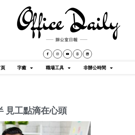
首頁
字癒
職場工具
非辦公時間
半 見工點滴在心頭