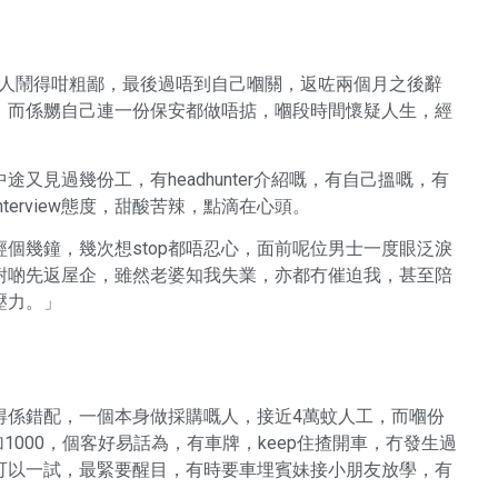
會鬧人鬧得咁粗鄙，最後過唔到自己嗰關，返咗兩個月之後辭
，而係嬲自己連一份保安都做唔掂，嗰段時間懷疑人生，經
見過幾份工，有headhunter介紹嘅，有自己搵嘅，有
erview態度，甜酸苦辣，點滴在心頭。
下已經個幾鐘，幾次想stop都唔忍心，面前呢位男士一度眼泛淚
耐啲先返屋企，雖然老婆知我失業，亦都冇催迫我，甚至陪
壓力。」
得係錯配，一個本身做採購嘅人，接近4萬蚊人工，而嗰份
1000，個客好易話為，有車牌，keep住揸開車，冇發生過
可以一試，最緊要醒目，有時要車埋賓妹接小朋友放學，有