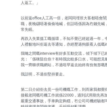
人返工。」
以前返office人工高一倍，老闆同埋班大客都唔
職，夜晚瞓唔著偷偷地喊，佢話唔係因為冇錢先喊
常失眠。
再跌入失業搵工嘅循環，不知不覺已經超過一年，中途又
人禮貌地叫佢返去等通知，亦經歷過狗眼看人低嘅int
我哋之間嘅interview有好多互動交流，傾下傾
光：「係咪阻住你？有時我比較多口水，可能想見
我一齊睇求職網站，不過咁早返去始終有份無形嘅
我話明，不過佢堅持要走。
第二日介紹佢去見一份司機嘅工作，到而家我都覺
接載老闆嘅司機工作就係22000，過到試用期先再加
嚴重交通事故，手車夠定夠穩，冇公司司機經驗都
時就接埋老闆個老婆，千祈唔好亂講嘢。