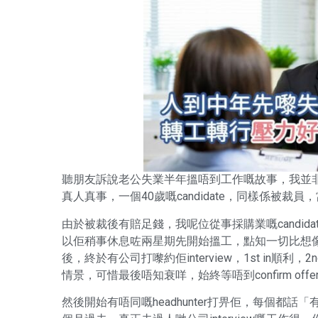
聽朋友訴說老公失業半年搵唔到工作嘅故事，我並非刻意
真人真事，一個40歲嘅candidate，同樣係被裁
由於被裁後有賠足錢，我呢位從事採購業嘅candid
以佢稍事休息咗兩星期先開始搵工，點知一切比想
後，終於有公司打嚟約佢interview，1st in順利，
情景，可惜最後唔知衰咩，始終等唔到confirm off
然後開始有唔同嘅headhunter打畀佢，每個都