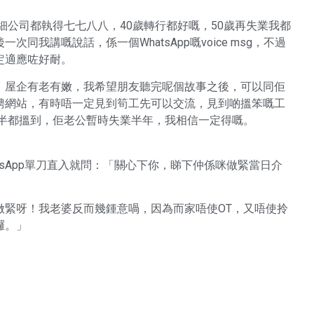
，細公司都執得七七八八，40歲轉行都好嘅，50歲再失業我都
我講嘅說話，係一個WhatsApp嘅voice msg，不過
定適應咗好耐。
，屋企有老有嫩，我希望朋友聽完呢個故事之後，可以同佢
聘網站，有時唔一定見到筍工先可以交流，見到啲搵笨嘅工
業一年半都搵到，佢老公暫時失業半年，我相信一定得嘅。
hatsApp單刀直入就問：「關心下你，睇下仲係咪做緊當日介
做緊呀！我老婆反而幾鍾意喎，因為而家唔使OT，又唔使拎
囉。」