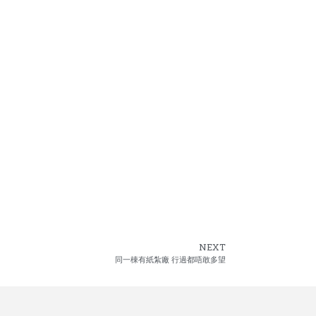
NEXT
同一棟有紙紮廠 行過都唔敢多望