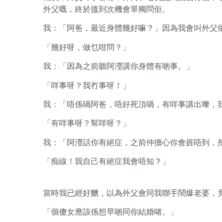
外父嘅，終於搵到次機會單獨問佢。
我：「阿爸，最近身體幾好嘛？」因為我會叫外父
「幾好呀，做乜咁問？」
我：「因為之前聽阿瀅講你身體有啲事。」
「咩事呀？我冇事呀！」
我：「唔係喎阿爸，唔好死頂喎，有咩事講出嚟，
「有咩事呀？幫咩呀？」
我：「阿瀅話你有絕症，之前仲擔心你會捱唔到，
「痴線！我自己有絕症我會唔知？」
當時我已經好嬲，以為外父會同我聯手鬧爆老婆，
「個傻女應該係想早啲同你結婚啫。」