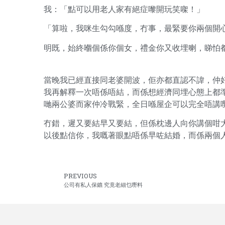
我：「點可以用老人家有絕症嚟開玩笑㗎！」
「算啦，我咪生勾勾喺度，冇事，最緊要你兩個開
明既，始終嗰個係你個女，禮金你又收埋喇，睇怕
當晚我已經直接同老婆開波，佢亦都直認不諱，仲
我再解釋一次唔係唔結，而係想經濟同埋心態上都
哋兩公婆而家仲冷戰緊，全日喺屋企可以完全唔講
冇錯，遲又要結早又要結，但係枕邊人向你講個咁
以後點信你，我嘅著眼點唔係早咗結婚，而係兩個
PREVIOUS
公司有私人保鑣 究竟老細乜嘢料