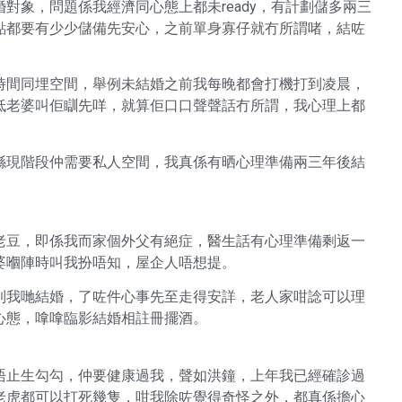
對象，問題係我經濟同心態上都未ready，有計劃儲多兩三
點都要有少少儲備先安心，之前單身寡仔就冇所謂啫，結咗
時間同埋空間，舉例未結婚之前我每晚都會打機打到凌晨，
低老婆叫佢瞓先咩，就算佢口口聲聲話冇所謂，我心理上都
喺現階段仲需要私人空間，我真係有晒心理準備兩三年後結
老豆，即係我而家個外父有絕症，醫生話有心理準備剩返一
婆嗰陣時叫我扮唔知，屋企人唔想提。
到我哋結婚，了咗件心事先至走得安詳，老人家咁諗可以理
心態，嗱嗱臨影結婚相註冊擺酒。
唔止生勾勾，仲要健康過我，聲如洪鐘，上年我已經確診過
老虎都可以打死幾隻，咁我除咗覺得奇怪之外，都真係擔心