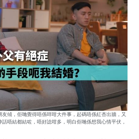
朋友傾，佢哋覺得唔係咩咁大件事，起碼唔係紅杏出牆，又
仲話唔結都結咗，唔好諗咁多，明白佢哋係想我心情平伏，