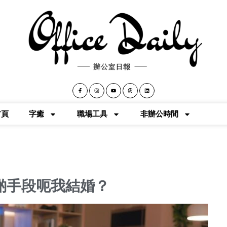
首頁
字癒
職場工具
非辦公時間
啲手段呃我結婚？