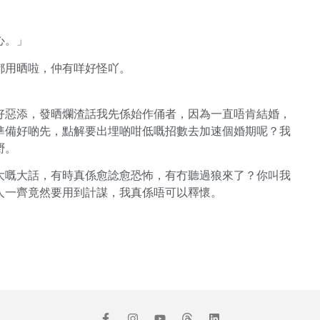
心。」
都用晒啦，仲有咩好怪吖。
好惡添，發晒爛渣話我先係始作俑者，因為一直唔肯結婚，
準備好啲先，點解要出埋啲咁低嘅招數去加速個婚期呢？我
嘢。
大嘅大話，有時真係愈諗愈恐怖，有冇聽過狼來了？你叫我
人一齊竟然要用到計謀，我真係唔可以釋懷。