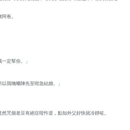
做阿爸。
我一定幫你。」
所以我哋嗰陣先至咁急結婚。」
竟然咒個老豆有絕症咁忤逆，點知外父好快就冷靜咗。