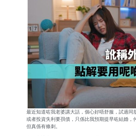
最近知道咗我老婆講大話，個心好唔舒服，試過同
或者投資失利要孭債，只係比我預期提早咗結婚，
但真係有條刺。