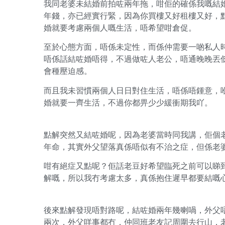
我同老婆未結婚前拍咗兩年拖，咁佢的確係我嘅結婚
年錢，亦已經實行緊，因為你買樓又好租樓又好，
婚就要考慮兩個人嘅生活，唔希望咁倉促。
至於心態方面，唔係未定性，而係仲需要一啲私人
唔係話結咗婚唔得，不過做咗人老公，唔通晚晚丟
會種壓迫感。
而且我未習慣兩個人日日對住生活，唔係唔鍾意，
婚就要一齊生活，不過你都畀少少緩衝期我吖。
點解突然又結咗婚呢，因為老婆當時同我講，佢個
年命，其實外父望落真係唔似有不治之症，但係老
咁有絕症又點呢？佢話老豆好希望臨死之前可以睇
解嘅，所以我冇考慮太多，真係抱住遲早都要結嘅
後來點解發現唔對路呢，結咗婚兩年幾喇喎，外父
兩次，外父咩事都冇，仲同班老友記周圍去行山，