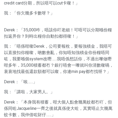
credit card分期，所以唔可以cut卡㗎！」
我：「你欠幾多卡數呀？」
Derek：「35,000咋，唔該你吖老細！可唔可以分期喺份糧
扣返畀你？到時出糧你自動扣都得㗎！」
我：「唔係咁㗎Derek，公司要報稅，要報強積金，我唔可
以直接扣你糧㗎，啲數會亂，你知唔知強積金你份糧唔同
咗，我要喺個system改嘢……我唔係想話你，不過出嚟做嘢
咁多年，35,000積蓄都冇？銀行唔會一嚟就叫你清數㗎喎，
衰衰地找最低還款額都可以㗎，你連min pay都冇找呀？」
Derek：「唉……」
我：「講啦，大家男人。」
Derek：「本身我有積蓄，咁大個人點會幾萬蚊都冇吖，但
係同咗Jacqueline一齊之後就真係使大咗，其實唔止欠幾萬
蚊卡數，我仲借咗財仔……」