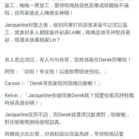
返工，晚晚一齊放工，愛得咁熾熱當然惹嚟成班餓狼不滿
啦，你而家搶走人哋個女神喎！
Jacqueline封盤之後，個別同事打回原形著返牛記笠記返
工，貨倉好多人都除返件衫露Lin喇，唯獨是雄哥仲堅持著
衫，唔通未放棄積家Lin？
有人意志消沉，有人句句有骨，當然係衝住Derek而嚟啦！
阿恆：「叻啦！有女啦！以後飲嘢唔使預你。」
Carson：「Derek哥而家唔同我哋玩㗎喇！」
Kelvin：「Jacqueline你做咩揀Derek既？我驚你着高踭鞋嘅
時候高過佢喎！」
Jacqueline笑而不語，而Derek就選擇沉默應對，啱㗎喇，
對住啲葡萄撚唔使咁認真。
阿權就少左出聲，但係枱面出現返馬經，早排唔係話要