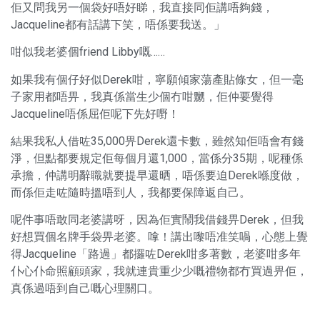
佢又問我另一個袋好唔好睇，我直接同佢講唔夠錢，
Jacqueline都有話講下笑，唔係要我送。」
咁似我老婆個friend Libby嘅……
如果我有個仔好似Derek咁，寧願傾家蕩產貼條女，但一毫
子家用都唔畀，我真係當生少個冇咁嬲，佢仲要覺得
Jacqueline唔係屈佢呢下先好嘢！
結果我私人借咗35,000畀Derek還卡數，雖然知佢唔會有錢
淨，但點都要規定佢每個月還1,000，當係分35期，呢種係
承擔，仲講明辭職就要提早還晒，唔係要迫Derek喺度做，
而係佢走咗隨時搵唔到人，我都要保障返自己。
呢件事唔敢同老婆講呀，因為佢實鬧我借錢畀Derek，但我
好想買個名牌手袋畀老婆。嗱！講出嚟唔准笑喎，心態上覺
得Jacqueline「路過」都攞咗Derek咁多著數，老婆咁多年
仆心仆命照顧頭家，我就連貴重少少嘅禮物都冇買過畀佢，
真係過唔到自己嘅心理關口。