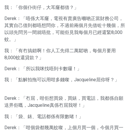
我：「你個仆街仔，大耳窿都借？」
Derek：「唔係大耳窿，電視有賣廣告嗰啲正當財務公司，
其實自己借到都唔想問你，不過前兩個月先借咗十幾個，所
以頭先問另一間就唔批，可能佢見我每個月已經還緊8,000
蚊。」
我：「有冇搞錯啊！你人工先得二萬鬆啲，每個月要用
8,000蚊還貸款？」
Derek：「所以我咪找唔到卡數囉！」
我：「點解拍拖可以用咁多錢㗎，Jacqueline屈你呀？」
Derek：「冇屈，咁佢想買袋，買錶，買電話，我都係自願
送畀佢嘅，Jacqueline真係冇屈我呀！」
我：「袋、錶、電話都係有限數啫！」
Derek：「咁個袋都幾萬蚊㗎，上個月買一個，今個月買一