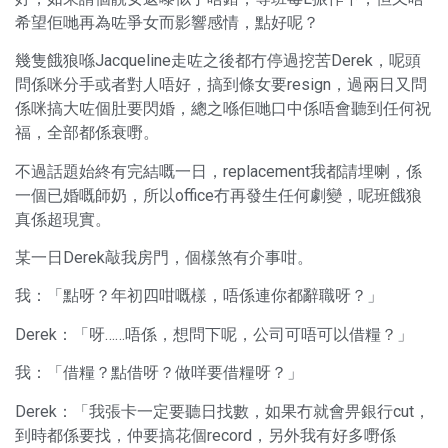
希望佢哋再為咗爭女而影響感情，點好呢？
幾隻餓狼喺Jacqueline走咗之後都冇停過挖苦Derek，呢頭
問係咪分手或者對人唔好，搞到條女要resign，過兩日又問
係咪搞大咗個肚要閃婚，總之喺佢哋口中係唔會聽到任何祝
福，全部都係衰嘢。
不過話題始終有完結嘅一日，replacement我都請埋喇，係
一個已婚嘅師奶，所以office冇再發生任何劇變，呢班餓狼
真係超現實。
某一日Derek敲我房門，個樣煞有介事咁。
我：「點呀？年初四咁嘅樣，唔係連你都辭職呀？」
Derek：「呀……唔係，想問下呢，公司可唔可以借糧？」
我：「借糧？點借呀？做咩要借糧呀？」
Derek：「我張卡一定要聽日找數，如果冇就會畀銀行cut，
到時都係要找，仲要搞花個record，另外我有好多嘢係