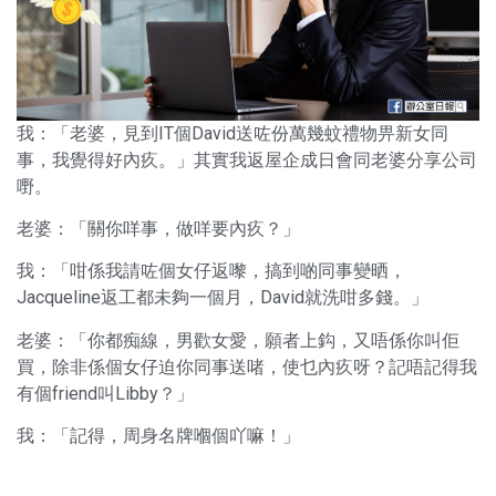
我：「老婆，見到IT個David送咗份萬幾蚊禮物畀新女同
事，我覺得好內疚。」其實我返屋企成日會同老婆分享公司
嘢。
老婆：「關你咩事，做咩要內疚？」
我：「咁係我請咗個女仔返嚟，搞到啲同事變晒，
Jacqueline返工都未夠一個月，David就洗咁多錢。」
老婆：「你都痴線，男歡女愛，願者上鈎，又唔係你叫佢
買，除非係個女仔迫你同事送啫，使乜內疚呀？記唔記得我
有個friend叫Libby？」
我：「記得，周身名牌嗰個吖嘛！」