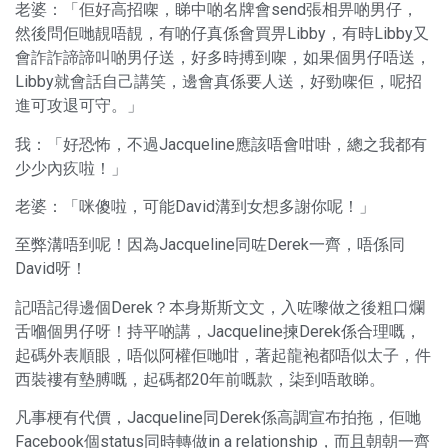
老婆：「佢好高招㗎，睇中啲名牌會send張相畀啲男仔，
然後問佢哋靚唔靚，有啲仔真係會買畀Libby，有時Libby又
會詐詐諦諦叫啲男仔送，好多時搏到㗎，如果個男仔唔送，
Libby就會話自己講笑，邊會真係要人送，好勁㗎佢，呢招
進可攻退可守。」
我：「好恐怖，不過Jacqueline應該唔會咁啩，總之我都有
少少內疚啦！」
老婆：「咪傻啦，可能David溝到女想多謝你呢！」
至弊溝唔到呢！因為Jacqueline同咗Derek一齊，唔係同
David呀！
記唔記得邊個Derek？本身斯斯文文，入咗嚟做之後粗口爛
舌嗰個男仔呀！持平啲講，Jacqueline揀Derek係合理嘅，
起碼外表順眼，唔似阿權佢哋咁，著起龍袍都唔似太子，件
西裝褸有墊膊嘅，起碼都20年前嘅款，柒到唔敢睇。
凡事梗有代價，Jacqueline同Derek係高調宣布拍拖，佢哋
Facebook個status同時轉做in a relationship，而且朝朝一齊