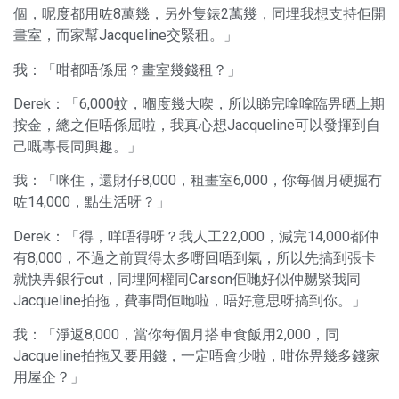
個，呢度都用咗8萬幾，另外隻錶2萬幾，同埋我想支持佢開
畫室，而家幫Jacqueline交緊租。」
我：「咁都唔係屈？畫室幾錢租？」
Derek：「6,000蚊，嗰度幾大㗎，所以睇完嗱嗱臨畀晒上期
按金，總之佢唔係屈啦，我真心想Jacqueline可以發揮到自
己嘅專長同興趣。」
我：「咪住，還財仔8,000，租畫室6,000，你每個月硬掘冇
咗14,000，點生活呀？」
Derek：「得，咩唔得呀？我人工22,000，減完14,000都仲
有8,000，不過之前買得太多嘢回唔到氣，所以先搞到張卡
就快畀銀行cut，同埋阿權同Carson佢哋好似仲嬲緊我同
Jacqueline拍拖，費事問佢哋啦，唔好意思呀搞到你。」
我：「淨返8,000，當你每個月搭車食飯用2,000，同
Jacqueline拍拖又要用錢，一定唔會少啦，咁你畀幾多錢家
用屋企？」