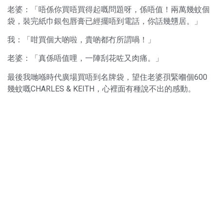
老婆：「唔係你買唔買得起嘅問題呀，係唔值！兩萬幾蚊個
袋，裝完紙巾銀包唇膏已經擺唔到電話，你話幾戇居。」
我：「咁買個大啲啦，貴啲都冇所謂喎！」
老婆：「真係唔值哩，一陣刮花咗又肉痛。」
最後我哋喺時代廣場買唔到名牌袋，望住老婆孭緊嗰個600
幾蚊嘅CHARLES & KEITH，心裡面有種說不出的感動。