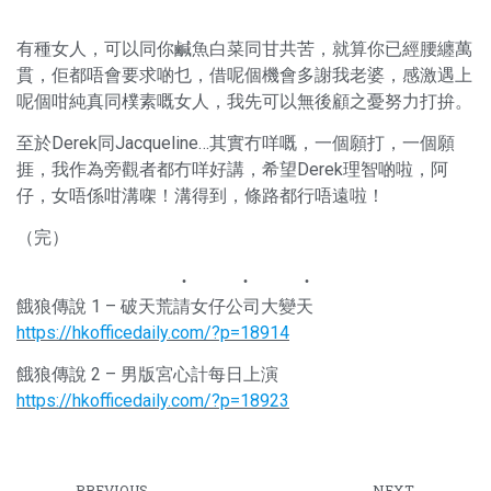
有種女人，可以同你鹹魚白菜同甘共苦，就算你已經腰纏萬
貫，佢都唔會要求啲乜，借呢個機會多謝我老婆，感激遇上
呢個咁純真同樸素嘅女人，我先可以無後顧之憂努力打拚。
至於Derek同Jacqueline…其實冇咩嘅，一個願打，一個願
捱，我作為旁觀者都冇咩好講，希望Derek理智啲啦，阿
仔，女唔係咁溝㗎！溝得到，條路都行唔遠啦！
（完）
餓狼傳說 1 – 破天荒請女仔公司大變天
https://hkofficedaily.com/?p=18914
餓狼傳說 2 – 男版宮心計每日上演
https://hkofficedaily.com/?p=18923
PREVIOUS
NEXT