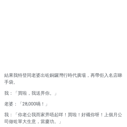
結果我特登同老婆出咗銅鑼灣行時代廣場，再帶佢入名店睇
手袋。
我：「買啦，我送畀你。」
老婆：「28,000喎！」
我：「你老公我而家畀唔起咩！買啦！好襯你呀！上個月公
司做咗單大生意，當慶功。」