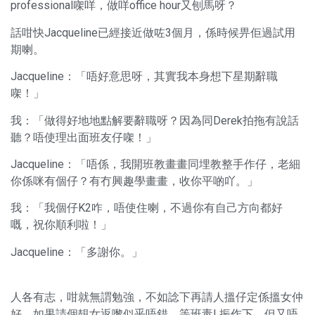
professional㗎咩，做咩office hour又刨馬呀？
話咁快Jacqueline已經接近做咗3個月，係時候畀佢過試用
期喇。
Jacqueline：「唔好意思呀，其實我本身想下星期辭職
㗎！」
我：「做得好地地點解要辭職呀？因為同Derek拍拖有說話
聽？唔使理出面班友仔㗎！」
Jacqueline：「唔係，我開班教畫畫同埋教整手作仔，老細
你係咪有個仔？有冇興趣學畫畫，收你平啲吖。」
我：「我個仔K2咋，唔使住喇，不過你有自己方向都好
嘅，祝你順利啦！」
Jacqueline：「多謝你。」
人各有志，咁就無謂勉強，不如諗下再請人搵仔定係搵女仲
好，如果請個靚女返嚟似乎唔錯，等班毒L振作下，但又唔