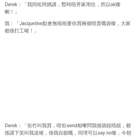
Derek：「我同咗阿媽講，暫時唔畀家用住，所以ok㗎
喇！」
我：「Jacqueline點會無啦啦要你買兩個咁貴嘅袋㗎，大家
都係打工啫！」
Derek：「佢冇叫我買，咁佢send相嚟問我個袋靚唔靚，都
係講下笑叫我送啫，係我自願嘅，同埋可以say no㗎，今朝