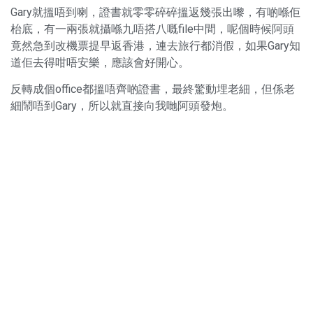
Gary就搵唔到喇，證書就零零碎碎搵返幾張出嚟，有啲喺佢
枱底，有一兩張就攝喺九唔搭八嘅file中間，呢個時候阿頭
竟然急到改機票提早返香港，連去旅行都消假，如果Gary知
道佢去得咁唔安樂，應該會好開心。
反轉成個office都搵唔齊啲證書，最終驚動埋老細，但係老
細鬧唔到Gary，所以就直接向我哋阿頭發炮。