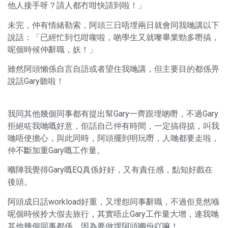
他人接手呀？請人都冇咁快請到啦！」
未完，仲有情緒勒索，阿頭三日唔埋兩日就會同我哋講以下
說話：「已經忙到乜咁㗎啦，啲學生又就嚟畢業勁多嘢搞，
呢個時候仲辭職，妖！」
雖然阿頭懶係自言自語或者望住我哋講，但主要目的都係畀
說話Gary聽啦！
我同其他幾個同事都有提出幫Gary一齊跟埋啲嘢，不過Gary
拒絕咗我哋嘅好意，佢話自己仲有時間，一定搞得掂，叫我
哋唔使擔心，與此同時，阿頭擺到明玩嘢，人哋都要走啦，
仲不斷加重Gary嘅工作量。
嗰陣我覺得Gary嘅EQ真係好好，又有責任感，點知好戲在
後頭。
阿頭成日話workload好重，又埋怨同事辭職，不過佢竟然喺
呢個時候拎大假去旅行，其實唔止Gary工作量大增，連我哋
其他幾個同事都係，因為要做埋阿頭嗰份吖嘛！