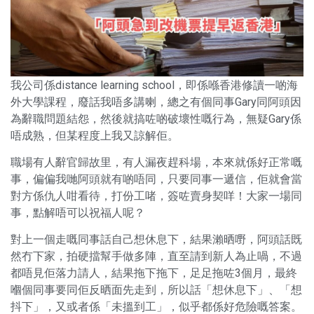
我公司係distance learning school，即係喺香港修讀一啲海
外大學課程，廢話我唔多講喇，總之有個同事Gary同阿頭因
為辭職問題結怨，然後就搞咗啲破壞性嘅行為，無疑Gary係
唔成熟，但某程度上我又諒解佢。
職場有人辭官歸故里，有人漏夜趕科場，本來就係好正常嘅
事，偏偏我哋阿頭就有啲唔同，只要同事一遞信，佢就會當
對方係仇人咁看待，打份工啫，簽咗賣身契咩！大家一場同
事，點解唔可以祝福人呢？
對上一個走嘅同事話自己想休息下，結果瀨晒嘢，阿頭話既
然冇下家，拍硬擋幫手做多陣，直至請到新人為止喎，不過
都唔見佢落力請人，結果拖下拖下，足足拖咗3個月，最終
嗰個同事要同佢反晒面先走到，所以話「想休息下」、「想
抖下」，又或者係「未搵到工」，似乎都係好危險嘅答案。