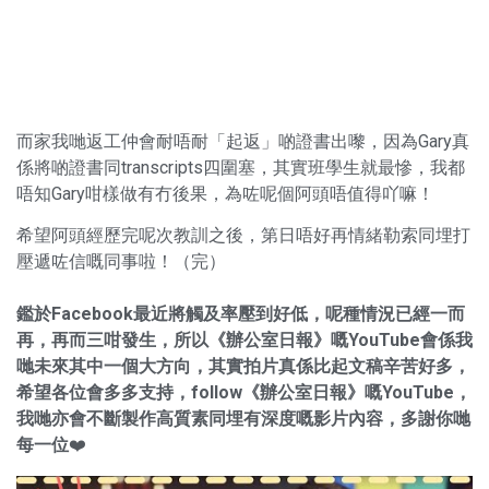
而家我哋返工仲會耐唔耐「起返」啲證書出嚟，因為Gary真
係將啲證書同transcripts四圍塞，其實班學生就最慘，我都
唔知Gary咁樣做有冇後果，為咗呢個阿頭唔值得吖嘛！
希望阿頭經歷完呢次教訓之後，第日唔好再情緒勒索同埋打
壓遞咗信嘅同事啦！（完）
鑑於Facebook最近將觸及率壓到好低，呢種情況已經一而
再，再而三咁發生，所以《辦公室日報》嘅YouTube會係我
哋未來其中一個大方向，其實拍片真係比起文稿辛苦好多，
希望各位會多多支持，follow《辦公室日報》嘅YouTube，
我哋亦會不斷製作高質素同埋有深度嘅影片內容，多謝你哋
每一位
❤️