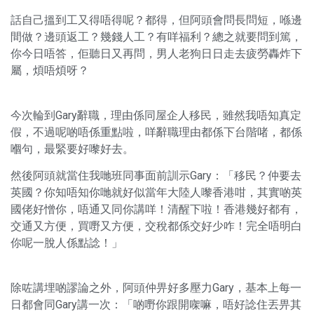
話自己搵到工又得唔得呢？都得，但阿頭會問長問短，喺邊
間做？邊頭返工？幾錢人工？有咩福利？總之就要問到篤，
你今日唔答，佢聽日又再問，男人老狗日日走去疲勞轟炸下
屬，煩唔煩呀？
今次輪到Gary辭職，理由係同屋企人移民，雖然我唔知真定
假，不過呢啲唔係重點啦，咩辭職理由都係下台階啫，都係
嗰句，最緊要好嚟好去。
然後阿頭就當住我哋班同事面前訓示Gary：「移民？仲要去
英國？你知唔知你哋就好似當年大陸人嚟香港咁，其實啲英
國佬好憎你，唔通又同你講咩！清醒下啦！香港幾好都有，
交通又方便，買嘢又方便，交稅都係交好少咋！完全唔明白
你呢一脫人係點諗！」
除咗講埋啲謬論之外，阿頭仲畀好多壓力Gary，基本上每一
日都會同Gary講一次：「啲嘢你跟開㗎嘛，唔好諗住丟畀其