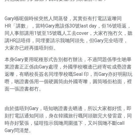
Gary喺呢個時候突然人間蒸發，其實佢有打電話返嚟同
HR「講數」，當時Gary應該係30號last day，佢16號唔返，
同人事部講用1號至15號嘅人工去cover，大家冇拖冇欠，聽
講HR話唔得，同埋要請示我哋阿頭先，但Gary完全唔理，
大家亦已經再搵唔到佢。
本身Gary要用呢種形式告別都冇辦法，不過問題係學生啲畢
業證書正正係由Gary處理，外國學校嗰邊已經寄咗成疉證書
返嚟，有晒校長簽名同埋學校嘅Seal 印，而Gary亦好明顯玩
嘢，啲證書係用一個硬圓筒由外國寄嚟，圓筒喺佢枱面，裡
面一張證書都冇。
由於搵唔到Gary，唔知啲證書去晒邊，所以大家都好慌，即
刻打電話通知阿頭，身在韓國旅行嘅阿頭聽完大發雷霆，同
時亦好緊張，猛咁指示我哋周圍搵下，又叫我哋不斷call
Gary問清楚。