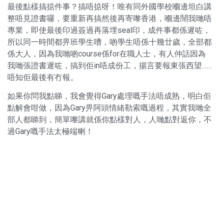
最後點樣搞掂件事？搞唔掂呀！唯有同外國學校嗰邊坦白講
整唔見證書囉，要重新再搞然後再寄嚟香港，嗰邊鬧我哋唔
專業，即使最後印過簽過再落埋seal印，成件事都係遲咗，
所以同一時間都畀班學生嘈，啲學生唔係十幾廿歲，全部都
係大人，因為我哋啲course係for在職人士，有人仲話因為
我哋張證書遲咗，搞到佢in唔成份工，揚言要報東張西望……
唔知佢最後有冇報。
如果你問我點睇，我會覺得Gary處理嘅手法唔成熟，明白佢
點解會咁做，因為Gary畀阿頭情緒勒索嘅過程，其實我哋全
部人都睇到，簡單嚟講就係你點樣對人，人哋點對返你，不
過Gary嘅手法太極端喇！