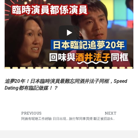
追夢20年！日本臨時演員最難忘同酒井法子同框，Speed
Dating都有臨記做媒！？
PREVIOUS
NEXT
阿姨有呢啲工作經驗 日日出現金好開心
旅行幫同事買煙 斷正被罰款6000