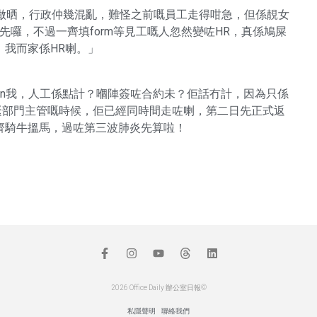
人做晒，行政仲幾混亂，難怪之前嘅員工走得咁急，但係靚女
住先囉，不過一齊填form等見工嘅人忽然變咗HR，真係鳩屎
我而家係HR喇。」
in我，人工係點計？嗰陣簽咗合約未？佢話冇計，因為只係
我見緊部門主管嘅時候，佢已經同時間走咗喇，第二日先正式返
齊騎牛搵馬，過咗第三波肺炎先算啦！
2026 Office Daily 辦公室日報©
私隱聲明
聯絡我們