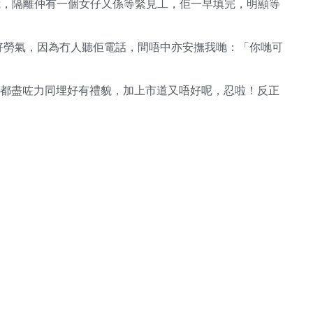
理我，隔離仲有一個女仔又係等緊見工，佢一早填完，明顯等
聽得出佢好勞氣，因為冇人聽佢電話，間唔中亦安撫我哋：「你哋可
nist都盡咗力同埋好有禮貌，加上市道又唔好呢，忍啦！反正