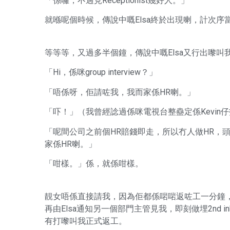
「係囉，不過見Receptionist幾好人。」
就喺呢個時候，傳說中嘅Elsa終於出現喇，計次
等等等，又過多半個鐘，傳說中嘅Elsa又行出嚟
「Hi，係咪group interview？」
「唔係呀，佢請咗我，我而家係HR喇。」
「吓！」（我曾經諗過係咪電視台整蠱定係Kevin
「呢間公司之前個HR賠錢即走，所以冇人做HR，頭
家係HR喇。」
「咁樣。」係，就係咁樣。
靚女唔係直接請我，因為佢都係啱啱返咗工一分鐘，原來E
再由Elsa通知另一個部門主管見我，即刻做埋2nd
有打嚟叫我正式返工。