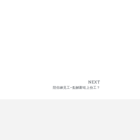
NEXT
陪你練見工─點解辭咗上份工？