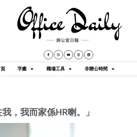
首頁
字癒
職場工具
非辦公時間
我，我而家係HR喇。」