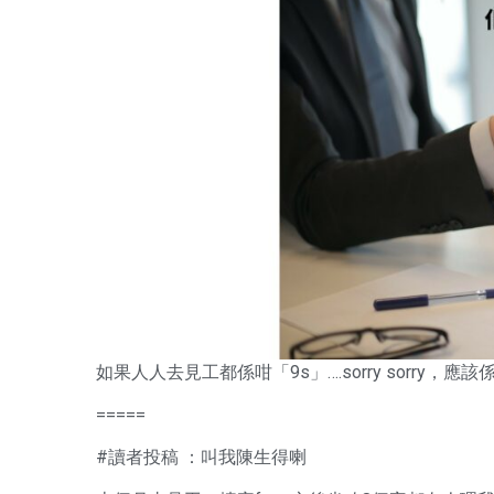
如果人人去見工都係咁「9s」….sorry sorry，
=====
#讀者投稿
：叫我陳生得喇