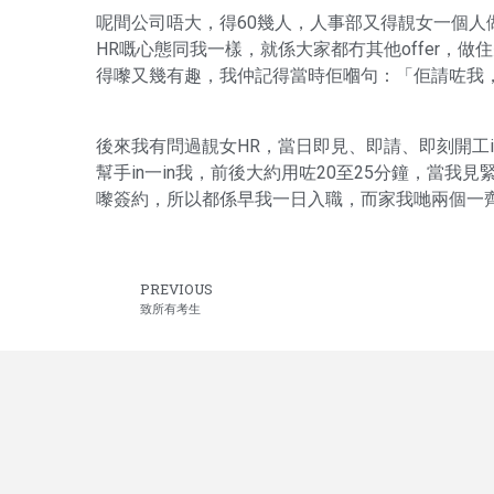
呢間公司唔大，得60幾人，人事部又得靚女一個
HR嘅心態同我一樣，就係大家都冇其他offer，做
得嚟又幾有趣，我仲記得當時佢嗰句：「佢請咗我，
後來我有問過靚女HR，當日即見、即請、即刻開工
幫手in一in我，前後大約用咗20至25分鐘，當
嚟簽約，所以都係早我一日入職，而家我哋兩個一
PREVIOUS
致所有考生