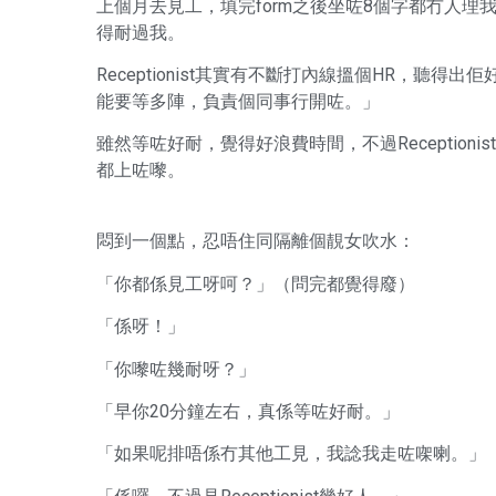
上個月去見工，填完form之後坐咗8個字都冇人
得耐過我。
Receptionist其實有不斷打內線搵個HR，
能要等多陣，負責個同事行開咗。」
雖然等咗好耐，覺得好浪費時間，不過Receptio
都上咗嚟。
悶到一個點，忍唔住同隔離個靚女吹水：
「你都係見工呀呵？」（問完都覺得廢）
「係呀！」
「你嚟咗幾耐呀？」
「早你20分鐘左右，真係等咗好耐。」
「如果呢排唔係冇其他工見，我諗我走咗㗎喇。」