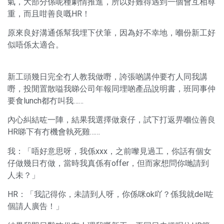
氣，大部分係呢種劇情推進，所以好難得遇到一個會互相尊
重，而且咁善良嘅HR！
原來良好溝通係幫我埋下伏筆，因為好不幸地，嗰份新工好
似唔係太適合。
新工頭幾日完全冇人教我做嘢，誇張啲講仲要冇人同我講
嘢，投閒置散嗌我睇公司年報同埋啲產品說明書，班同事仲
要食lunch都冇叫我……
內心糾結咗一陣，結果我選擇做衰仔，試下打返畀嗰位善良
HR睇下有冇機會執死雞……
我：「唔好意思呀，我係xxx，之前嚟見過工，你話有個女
仔做幾日冇做，當時我真係有offer，但而家想問你哋請到
人未？」
HR：「我記得你，未請到人呀，你係咪ok吖？係我就del咗
個請人廣告！」