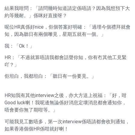
結果我咁問：「請問幾時知道請定係唔請？因為我想預下大
約等幾耐。」係咪好直接呀？
呢位HR真係好nice，佢個答案好明確：「過埋今個禮拜就會
知，因為聽日有兩個嚟見，星期五就有一個。」
我：「Ok！」
HR：「不過就算唔請我都會話聲你知，你有冇其他工見緊
吖？」
佢坦白，我都坦白：「聽日有一份要見。」
HR知我有其他interview之後，亦大方送上祝福：「好，咁
Good luck喇！我呢邊無論係好消息定壞消息都會通知你，
唔會要你無了期咁等。」
可能我見工數唔多，第一次interview係唔請都會收到通知，
如果香港個個HR係咁就好喇！