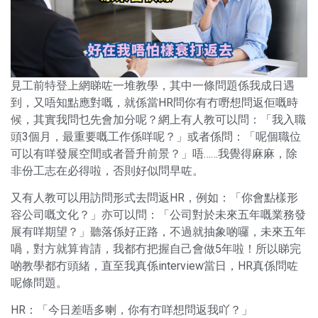
見工前特登上網睇咗一堆教學，其中一條問題係我成日遇
到，又唔知點應對嘅，就係當HR問你有冇嘢想問返佢嘅時
候，其實我問乜先會加分呢？網上有人教可以問：「我入職
頭3個月，最重要嘅工作係咩呢？」或者係問：「呢個職位
可以有咩發展空間或者晉升前景？」唔……我覺得麻麻，除
非份工志在必得啦，否則好似問早咗。
又有人教可以用訪問形式去問返HR，例如：「你會點樣形
容公司嘅文化？」亦可以問：「公司對於未來五年嘅業務發
展有咩期望？」聽落係好正路，不過就抽象啲囉，未來五年
喎，對方就算肯請，我都冇把握自己會做5年啦！所以睇完
啲教學都冇頭緒，直至我真係interview當日，HR真係問咗
呢條問題。
HR：「今日差唔多喇，你有冇咩想問返我吖？」