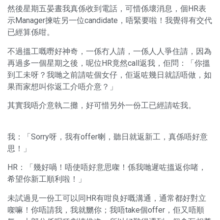
然後星期五晏晝我真係收到電話，可惜係壞消息，個HR表
示Manager揀咗另一位candidate，唔緊要啦！我覺得有交代
已經算係咁。
不過搵工嘅嘢好神奇，一係冇人請，一係人人爭住請，因為
再過多一個星期之後，呢位HR竟然call返我，佢問：「你搵
到工未呀？我哋之前請咗個女仔，佢返咗幾日就話唔做，如
果而家想叫你返工介唔介意？」
其實我唔介意執二攤，好可惜另外一份工已經請咗我。
我：「Sorry呀，我有offer喇，聽日就返新工，真係唔好意
思！」
HR：「幾好喎！唔使唔好意思㗎！係我哋遲咗搵返你啫，
希望你新工順利啦！」
未試過見一份工可以同HR有咁良好嘅溝通，通常都好對立
㗎嘛！你唔請我，我就嬲你；我唔take個offer，佢又唔順