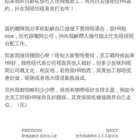
結果我即日辭咗份冇人理我嘅新工，再同日去搵呢位HR簽
約，好在我唔怕樣衰肯打去咋！
簽約嗰陣我分享咗點解自己做做下覺得唔適合，個HR勁
nice，佢冇踩嗰間公司，仲向我解釋人哋可能太忙先唔得閒
分配工作。
而家我做得幾開心呀！唔知大家覺唔覺得，見工嘅時候如果
HR好，雖然唔代表公司裡面其他人都好，但多少反映到呢
間公司嘅文化，相反地，若然個HR勁西，其實份工都唔慌
會好做，呢啲或者係大環境氣氛做成。
另外我都領略到少少嘢，就係有啲嘢唔好去得太盡，例如今
次見工同個HR保持良好關係，其實係留咗條後路畀自己走
位。（完）
PREVIOUS
NEXT
壓價超離譜 係咁迫人做
想升職遇樽頸 人工又被封頂