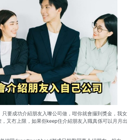
，只要成功介紹朋友入嚟公司做，咁你就會攞到獎金，我女
都唔少㗎，又冇上限，如果佢keep住介紹朋友入職真係可以月月出