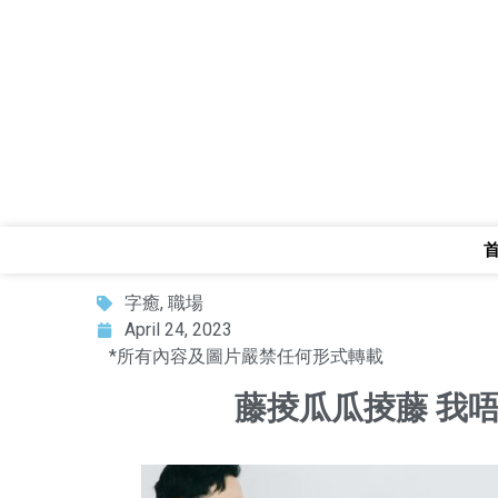
字癒
,
職場
April 24, 2023
*所有內容及圖片嚴禁任何形式轉載
藤掕瓜瓜掕藤 我