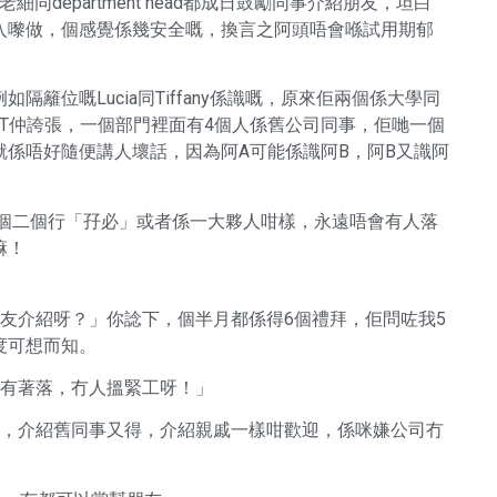
同department head都成日鼓勵同事介紹朋友，坦白
入嚟做，個感覺係幾安全嘅，換言之阿頭唔會喺試用期郁
籬位嘅Lucia同Tiffany係識嘅，原來佢兩個係大學同
e係朋友，IT仲誇張，一個部門裡面有4個人係舊公司同事，佢哋一個
係唔好隨便講人壞話，因為阿A可能係識阿B，阿B又識阿
，一個二個行「孖必」或者係一大夥人咁樣，永遠唔會有人落
嘛！
友介紹呀？」你諗下，個半月都係得6個禮拜，佢問咗我5
度可想而知。
個個有著落，冇人搵緊工呀！」
都得，介紹舊同事又得，介紹親戚一樣咁歡迎，係咪嫌公司冇