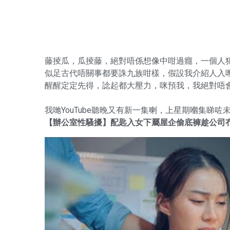
藤掕瓜，瓜掕藤，絕對唔係想像中咁過癮，一個人
似足古代唔關事都要誅九族咁樣，假設我介紹人入嚟，
醒醒定定先得，諗起都大壓力，咪預我，我絕對唔會介
我哋YouTube聽晚又有新一集喇，上星期嗰集睇咗
【辦公室性騷擾】配匙入女下屬屋企偷底褲趁公司