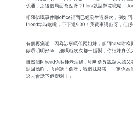
係通，之後個局面會點呀？Flora就話辭咗職啫，J
相類似嘅事件喺office裡面已經發生過幾次，例
friend準時啲啦，下下返9:30！我費事講佢呀
有個再癲啲，因為涉事嘅係兩姐妹，個阿head咁
做嘢明明好ok，細嘅就次次都一鑊粥，你細妹真係大
雖然個阿head係嗰種老油條，明明係畀說話人聽
點回應吖，唔通話「係呀，我個妹廢㗎！」定係為
返去會話下佢㗎喇！」