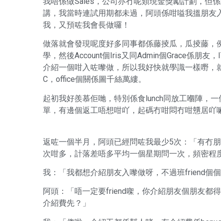
我唔係做Sales，公司亦冇呢類現金獎勵計劃，但係老細
講，我當時連試用期都未過，阿頭係咁嗌我搵朋友
我，又預咗我會長做囉！
做落就會發現呢度好多同事都係藤掕瓜，瓜掕藤，例如隔
學，然後Account個Iris又同Admin個Grac
介紹一個咁入咗嚟做，所以我好快就學識一樣嘢，就
C，office個關係圖千絲萬縷。
起初我好羨慕佢哋，特別係食lunch同放工嗰陣
單，有邊個返工唔想咁吖，起碼冇咁悶冇咁戇居吖
返咗一個半月，阿頭已經問咗我最少5次：「有冇朋
次咁多，計落差唔多平均一個星期問一次，頻密程
我：「我都想介紹朋友入嚟做呀，不過班friend
阿頭：「唔一定要friend㗎，你介紹朋友個朋友
介紹費先？」