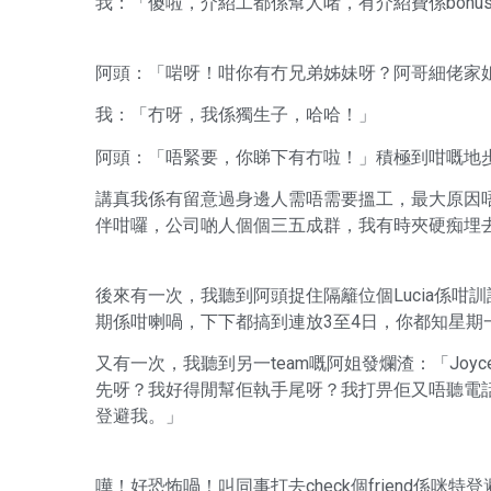
我：「傻啦，介紹工都係幫人啫，有介紹費係bonu
阿頭：「啱呀！咁你有冇兄弟姊妹呀？阿哥細佬家
我：「冇呀，我係獨生子，哈哈！」
阿頭：「唔緊要，你睇下有冇啦！」積極到咁嘅地步
講真我係有留意過身邊人需唔需要搵工，最大原因唔係
伴咁囉，公司啲人個個三五成群，我有時夾硬痴埋去
後來有一次，我聽到阿頭捉住隔籬位個Lucia係咁訓
期係咁喇喎，下下都搞到連放3至4日，你都知星期一
又有一次，我聽到另一team嘅阿姐發爛渣：「Joy
先呀？我好得閒幫佢執手尾呀？我打畀佢又唔聽電話，W
登避我。」
嘩！好恐怖喎！叫同事打去check個friend係咪特