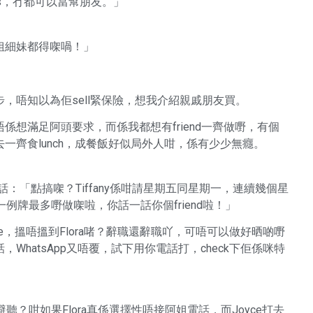
s，冇都可以當幫朋友。」
姐細妹都得㗎喎！」
，唔知以為佢sell緊保險，想我介紹親戚朋友買。
想滿足阿頭要求，而係我都想有friend一齊做嘢，有個
一齊食lunch，成餐飯好似局外人咁，係有少少無癮。
話：「點搞㗎？Tiffany係咁請星期五同星期一，連續幾個星
例牌最多嘢做㗎啦，你話一話你個friend啦！」
ce，搵唔搵到Flora啫？辭職還辭職吖，可唔可以做好晒啲嘢
hatsApp又唔覆，試下用你電話打，check下佢係咪特
登避聽？咁如果Flora真係選擇性唔接阿姐電話，而Joyce打去