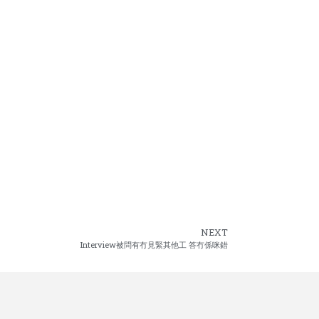
NEXT
Interview被問有冇見緊其他工 答冇係咪錯