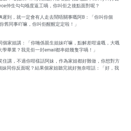
oyce仲生勾勾喺度返工喎，你叫佢之後點面對呢？
如阿A遲到，就一定會有人走去鬧唔關事嘅阿B：「你叫你個
，佢係你舊同事吖嘛，你叫佢醒醒定定啦！」
樣同個家姐講：「你哋係親生姐妹吖嘛，點解差咁遠嘅，大嘅
學畢業？我見佢一封email都串錯幾隻字喎！」
又笑住講，不過你咁樣話阿妹，作為家姐都好難做，你想對方
個妹同你反面呢？結果個家姐聽完就好無奈咁話：「好，我