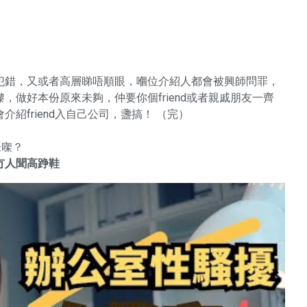
犯錯，又或者高層睇唔順眼，嗰位介紹人都會被興師問罪，
做好本份原來未夠，仲要你個friend或者親戚朋友一齊
紹friend入自己公司，盞搞！ （完）
未㗎？
冇人聞高踭鞋