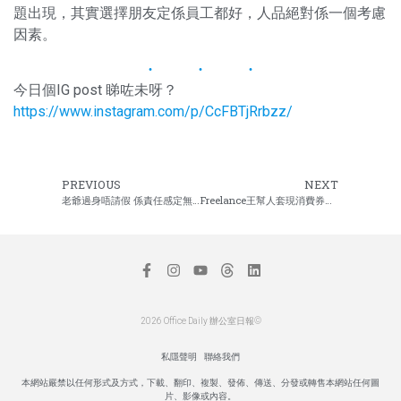
題出現，其實選擇朋友定係員工都好，人品絕對係一個考慮
因素。
今日個IG post 睇咗未呀？
https://www.instagram.com/p/CcFBTjRrbzz/
PREVIOUS
NEXT
老爺過身唔請假 係責任感定無情
Freelance王幫人套現消費券又賣翻版
2026 Office Daily 辦公室日報©
私隱聲明
聯絡我們
本網站嚴禁以任何形式及方式，下載、翻印、複製、發佈、傳送、分發或轉售本網站任何圖
片、影像或內容。