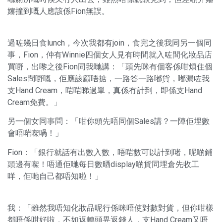
嬸撞到嘅人應該係Fion無誤。
過咗幾日食lunch，今次我都有join，食完之後我同另一個同
事，Fion，仲有Winnie四個女人見有時間就入咗間化妝品店
買嘢，出嚟之後Fion同我哋講：「頭先咪有個客係咁煩住個
Sales問嘢嘅，佢應該顧唔掂，一路答一路嘟貨，嘟漏咗我
支Hand Cream，啱啱睇過單，真係冇計到，即係支Hand
Cream免費。」
另一個女同事問：「咁你頭先唔同個Sales講？一陣佢埋數
會唔啱㗎喎！」
Fion：「銀行就話有出數入數，唔啱數可以計到啫，呢啲鋪
頭邊有㗎！唔通佢哋每日數晒display啲貨同埋倉先收工
咩，佢哋自己都唔知啦！」
我：「雖然我唔知化妝品呢行係咪唔使對數對貨，但你咁樣
都唔係咁好啦，不如返轉頭畀返錢人，支Hand Cream又唔