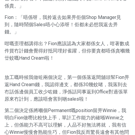
係貴。」
Fion：「唔係呀，我拎返去如果畀佢個Shop Manager見
到，隨時鬧個Sales唔小心添呀！佢都未必想我返去畀
錢。」
咁嘅歪理都講得出？Fion應該認為大家都係女人，咁著數成
件貨冇計錢會覺得好抵同埋好雀躍，但你要貪都唔係貪嗰幾
廿蚊嘅Hand Cream啦！
放工嘅時候我做咗兩個決定，第一個係落返間舖頭幫Fion畀
返Hand Cream錢，我認得邊支，都係30幾蚊啫，我落到去
冇話係邊個員工收少咗錢，淨係話同事返到Office對過張單
原來冇計到，應該唔會害到啲sales啦！
第二個決定係將嗰個Permanent嘅position留畀Winnie，我
明白Fion做嘢比較快上手，單計工作能力的確喺Winnie之
上，但係能力不高可以理解，人品不好無法將就 ，我有信
心Winnie慢慢會熟能生巧，但Fion我反而驚長遠會有其他問