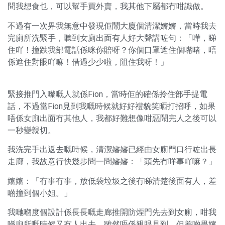
問我想食乜，可以幫手買外賣，我其他下屬都冇咁識做。
不過有一次畀我無意中發現佢鬧大廈個清潔嬸嬸，當時我去
完廁所洗緊手，聽到女廁出面有人好大聲講咗句：「嘩，睇
住吖！撞跌我部電話係咪你賠呀？你個口罩遮住個嘴啫，唔
係遮住對眼吖嘛！借過少少啦，阻住我呀！」
緊接推門入嚟嘅人就係Fion，當時佢的確係拎住部手提電
話，不過當Fion見到我嘅時候就好好禮貌笑晒打招呼，如果
唔係女廁出面冇其他人，我都好難想像咁惡鬧完人之後可以
一秒變親切。
我洗完手出返去嘅時候，清潔嬸嬸已經由女廁門口行咗出長
走廊，我故意行快幾步問一問嬸嬸：「頭先冇咩事吖嘛？」
嬸嬸：「冇事冇事，放低袋垃圾之後冇睇清楚後面有人，差
啲撞到個小姐。」
我哋嗰度個設計係長長嘅走廊推開防煙門先去到女廁，咁我
喺廁所嘅時候又冇人出去，雖然唔係親眼見到，但差啲畀嬸