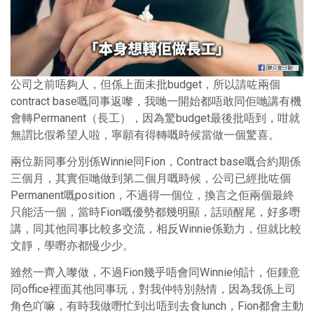
公司之前唔夠人，但係上面未批budget，所以請咗兩個
contract base嘅同事返嚟，我哋一開始都唔敢同佢哋講有機
會轉Permanent（長工），因為驚budget最後批唔到，咁就
無謂比假希望人啦，寧願有得轉嘅時候當做一個驚喜。
兩位新同事分別係Winnie同Fion，Contract base嘅合約期係
三個月，其實佢哋做到第二個月嘅時候，公司已經批咗個
Permanent嘅position，不過得一個位，換言之佢兩個最終
只能活一個，當時Fion嘅優勢都幾明顯，話頭醒尾，好多嘢
講，同其他同事比較多交流，相反Winnie係勤力，但就比較
文靜，學嘢亦都慢少少。
雖然一齊入嚟做，不過Fion幾乎唔會同Winnie傾計，佢鍾意
同office裡面其他同事玩，對我仲特別熱情，因為我係上司
角色吖嘛，有時我做嘢忙到出唔到去食lunch，Fion都會主動