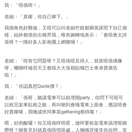
我：「唔係啩！」
老細：「真㗎，你自己睇下。」
我個角色好難做，又唔可以叫老細冇鏡都屙篤尿照下自己個
樣，始終都係佢出糧畀我，唯有婉轉地表示：「會唔會太誇
張呀？一陣好多人影相擺上網㗎喎！」
老細：「咁有乜問題呀？又唔係唔見得人，就算唔係偶像
呀，嗰啲咩補習天王都係大大張相貼喺巴士車身賣廣告
啦！」
我：「你認真想Quote價？」
老細：「係呀，聽講電車可以租埋開party，你問下可唔可
以租完架車貼相之餘，再叫啲到會喺電車上面食，應該唔會
好貴㗎啫，我哋成班同事當gathering都得㗎！」
喂，好肉酸囉！你又唔係咩明星，做咩要租架電車搞埋呢啲
嘢呀？啲客見到就真係唔慌唔威，人哋喺背後笑你自戀，笑