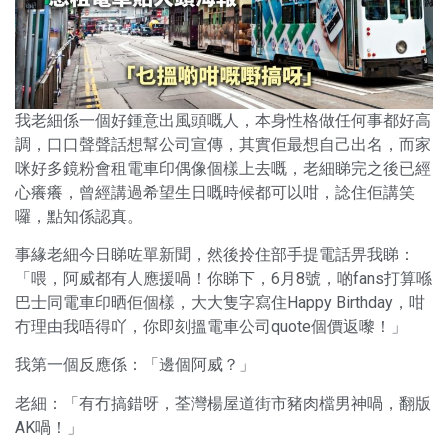
我老細係一個好鍾意出風頭嘅人，本身性格做任何事都好高
調，口口聲聲話想幫公司宣傳，其實佢最想自己出名，而家
咪好多鏡粉會租電車印偶像個樣上去嘅，老細睇完之後已經
心癢癢，曾經講過希望生日嘅時候都可以咁，諗住佢講笑
囉，點知係認真。
事緣老細今日睇咗單新聞，然後拎住部手提電話畀我睇：
「喂，阿威都有人應援喎！你睇下，6月8號，啲fans打算喺
巴士同電車印晒佢個樣，大大隻字寫住Happy Birthday，咁
冇理由我唔得吖，你即刻搵電車公司quote個價返嚟！」
我第一個反應係：「邊個阿威？」
老細：「有冇搞錯呀，荃灣楊屋道街市豬肉檔男神喎，翻版
AK喎！」