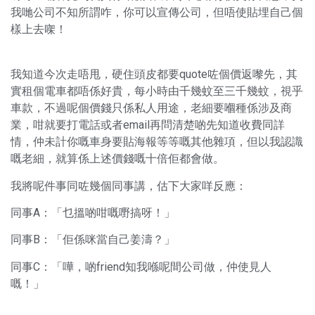
我哋公司不知所謂咋，你可以宣傳公司，但唔使貼埋自己個
樣上去㗎！
我知道今次走唔甩，硬住頭皮都要quote咗個價返嚟先，其
實租個電車都唔係好貴，每小時由千幾蚊至三千幾蚊，視乎
車款，不過呢個價錢只係私人用途，老細要嗰種係涉及商
業，咁就要打電話或者email再問清楚啲先知道收費同詳
情，仲未計你嘅車身要貼海報等等嘅其他雜項，但以我認識
嘅老細，就算係上述價錢嘅十倍佢都會做。
我將呢件事同咗幾個同事講，估下大家咩反應：
同事A：「乜搵啲咁嘅嘢搞呀！」
同事B：「佢係咪當自己姜濤？」
同事C：「嘩，啲friend知我喺呢間公司做，仲使見人
嘅！」