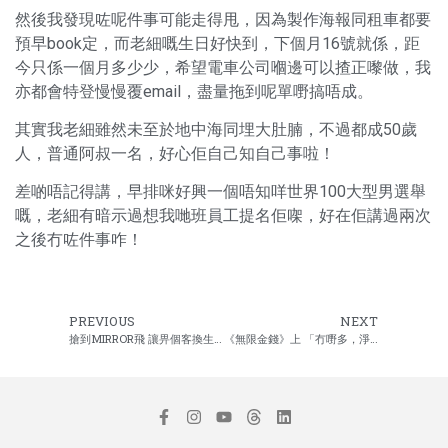
然後我發現咗呢件事可能走得甩，因為製作海報同租車都要
預早book定，而老細嘅生日好快到，下個月16號就係，距
今只係一個月多少少，希望電車公司嗰邊可以揸正嚟做，我
亦都會特登慢慢覆email，盡量拖到呢單嘢搞唔成。
其實我老細雖然未至於地中海同埋大肚腩，不過都成50歲
人，普通阿叔一名，好心佢自己知自己事啦！
差啲唔記得講，早排咪好興一個唔知咩世界100大型男選舉
嘅，老細有暗示過想我哋班員工提名佢㗎，好在佢講過兩次
之後冇咗件事咋！
PREVIOUS
NEXT
搶到MIRROR飛 讓畀個客換生意
《無限金錢》上 「冇嘢多，淨係錢最多」