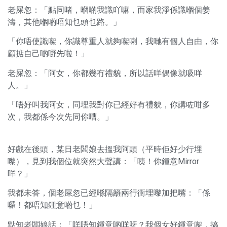
老屎忽：「點同啫，嗰啲我識吖嘛，而家我淨係識嗰個姜
濤，其他嗰啲唔知乜頭乜路。」
「你唔使識㗎，你識尊重人就夠㗎喇，我哋有個人自由，你
顧掂自己啲嘢先啦！」
老屎忽：「阿女，你都幾冇禮貌，所以話咩偶像就吸咩
人。」
「唔好叫我阿女，同埋我對你已經好有禮貌，你講咗咁多
次，我都係今次先同你嘈。」
好戲在後頭，某日老闆娘去搵我阿頭（平時佢好少行埋
嚟），見到我個位就突然大聲講：「咦！你鍾意Mirror
咩？」
我都未答，個老屎忽已經喺隔籬兩行衝埋嚟加把嘴：「係
囉！都唔知鍾意啲乜！」
點知老闆娘話：「咩唔知鍾意啲咩呀？我個女好鍾意㗎，搞