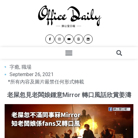
字癒
,
職場
September 26, 2021
*所有內容及圖片嚴禁任何形式轉載
老屎忽見老闆娘鍾意Mirror 轉口風話欣賞姜濤