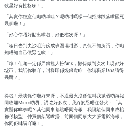
歌星好有性格㗎！」
「其實你鍾意佢哋啲咩啫？呢啲咁嘅樣一個招牌跌落嚟砸死
幾個啦！」
「好心你唔好貼出嚟啦，好低檔次呀！」
「嗰日去到尖沙咀海傍成班圍埋咁影，真係不知所謂，你哋
知唔知自己做緊乜㗎！」
「嗱！佢哋一定係畀錢搵人扮fans，懶係做到次次出現都好
墟冚，我話你聽吖，咁樣即係燒錢㗎咋，你請職業fans請得
幾耐？」
得啦！最叻係你啦好未呀，不過最火滾係佢叫我搣晒啲海報
同收埋Mirror啲嘢，講咗好多次，我終於忍唔住發火：「其
實關你咩事呢？其他同事都貼唔同海報，我隔籬個同事成枱
都係模型，仲買個架返嚟擺，前面個同事大大張電影海報，
你同佢哋講吖嘛！」