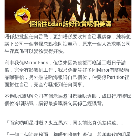
唔係想挑起任何舌戰，更加唔係要吹捧自己嘅偶像，純粹想
講下公司一個老屎忽點樣阿諛奉承，原來一個人為求喺公司
生存真係可以變臉變得好快。
利申我係Mirror Fans，但從未因為應援而喺返工嘅日子請
假，完全冇影響到工作，我只係擺咗好多同Mirror有關嘅物
品喺張枱，另外貼咗啲海報喺自己個位，仲要係Partition裡
面對住自己，完全冇騷擾到任何同事。
不過唔知點解公司有個老屎忽咁都睇唔過眼，成日行埋嚟我
個位冷嘲熱諷，講得最多嘅幾句真係已經識背。
「而家啲明星咁嘅？鬼五馬六，同以前比真係差得遠。」
「一個二個油頭粉面，都唔知邊個打邊個，我哋嗰代啲明星