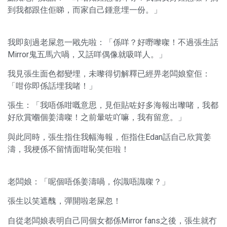
到我都跟住佢睇，而家自己鍾意埋一份。」
我即刻過老屎忽一戙先啦：「係咩？好嘢嚟㗎！不過張生話
Mirror鬼五馬六喎，又話咩偶像就吸咩人。」
我見張生面色都變埋，未嚟得切解釋已經畀老闆娘窒佢：
「咁你即係話埋我啫！」
張生：「我唔係咁嘅意思，見佢貼咗好多海報出嚟啫，我都
好欣賞嗰個姜濤㗎！之前暈咗吖嘛，我有留意。」
與此同時，張生指住我幅海報，佢指住Edan話自己欣賞姜
濤，我梗係不留情面咁恥笑佢啦！
老闆娘：「呢個唔係姜濤喎，你識唔識㗎？」
張生以笑遮醜，彈開啦老屎忽！
自從老闆娘表明自己同個女都係Mirror fans之後，張生就冇