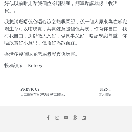
好似以前咁走嚟我個位冷嘲熱諷，簡單嚟講就係「收晒
皮」。
我想講嘅唔係心唔心涼之類嘅問題，係一個人原來為咗喺職
場生存可以咁現實，其實鍾意邊個係其次，你有你自由，我
有我自由，所以做人又好，做同事又好，唔該學識尊重，你
唔欣賞好小意思，但唔好為踩而踩。
香港多幾個呢啲老屎忽就真係玩完。
投稿讀者：Kelsey
PREVIOUS
NEXT
人工低唯有自製雙糧 轉工最唔捨得PR禮物
小店人情味