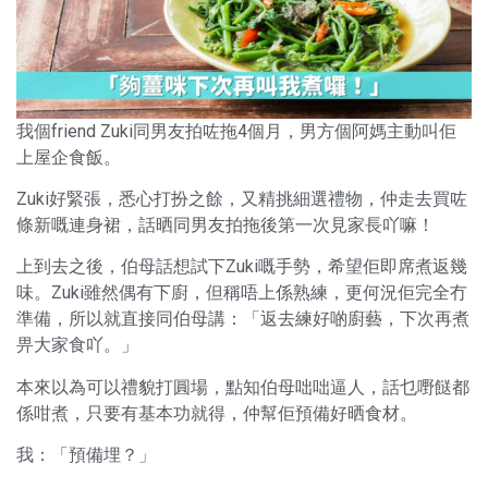
我個friend Zuki同男友拍咗拖4個月，男方個阿媽主動叫佢
上屋企食飯。
Zuki好緊張，悉心打扮之餘，又精挑細選禮物，仲走去買咗
條新嘅連身裙，話晒同男友拍拖後第一次見家長吖嘛！
上到去之後，伯母話想試下Zuki嘅手勢，希望佢即席煮返幾
味。Zuki雖然偶有下廚，但稱唔上係熟練，更何況佢完全冇
準備，所以就直接同伯母講：「返去練好啲廚藝，下次再煮
畀大家食吖。」
本來以為可以禮貌打圓場，點知伯母咄咄逼人，話乜嘢餸都
係咁煮，只要有基本功就得，仲幫佢預備好晒食材。
我：「預備埋？」