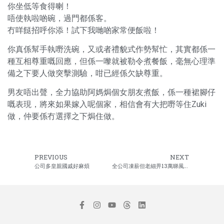
你坐低等食得喇！
唔使執啦啲碗，過門都係客。
冇咩餸招呼你添！試下我哋啲家常便飯啦！
你真係幫手執嘢洗碗，又或者禮貌式作勢幫忙，其實都係一
種互相尊重嘅回應，但係一嚟就被勒令煮餐飯，毫無心理準
備之下要人做突擊測驗，咁已經係欠缺尊重。
男友唔出聲，全力協助阿媽焗個女朋友煮飯，係一種裙腳仔
嘅表現，將來如果嫁入呢個家，相信會有大把嘢等住Zuki
做，仲要係冇選擇之下焗住做。
PREVIOUS
NEXT
公司多皇親國戚好麻煩
全公司凍薪但老細畀13萬睇風水