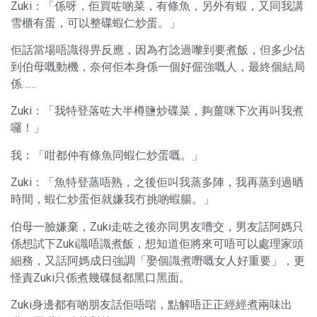
Zuki：「係呀，佢買咗啲菜，有條魚，另外有蝦，又同我講
雪櫃有蛋，可以整碟蝦仁炒蛋。」
佢話當場唔識得畀反應，因為冇諗過嚟到要煮飯，但多少估
到伯母嘅動機，奈何佢本身係一個好倔強嘅人，最終個結局
係……
Zuki：「我特登落咗大半樽鹽炒碟菜，夠薑咪下次再叫我煮
囉！」
我：「咁都仲有條魚同蝦仁炒蛋嘅。」
Zuki：「魚特登蒸唔熟，之後佢叫我蒸多陣，我再蒸到過晒
時間，蝦仁炒蛋佢就嫌我冇挑啲蝦腸。」
伯母一臉嫌棄，Zuki走咗之後亦同男友嘈交，男友話阿媽只
係想試下Zuki識唔識煮飯，想知道佢將來可唔可以處理家頭
細務，又話阿媽成日強調「娶個識煮嘢嘅女人好重要」，更
怪責Zuki只係煮幾碟餸都黑口黑面。
Zuki身邊都有啲朋友話佢唔啱，點解唔正正經經煮兩味出