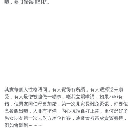
嚟，要咁倔強搞對抗。
其實每個人性格唔同，有人覺得冇所謂，有人選擇逆來順
受，有人最憎被迫做一啲事，喺我立場嚟講，如果Zuki有
錯，佢男友同伯母更加錯，第一次見家長難免緊張，仲要佢
煮餐飯出嚟，人哋冇準備，內心抗拒係好正常，更何況好多
男女朋友第一次去對方屋企作客，通常會被當成貴賓看待，
例如會聽到～～～