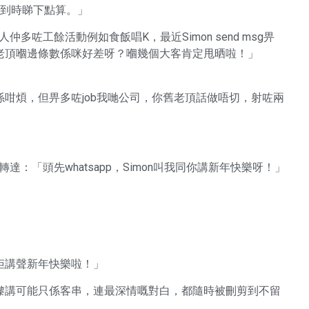
，到時睇下點算。」
人仲多咗工餘活動例如食飯唱K，最近Simon send msg畀
老頂嗰邊條數係咪好差呀？嗰幾個大客肯定甩晒啦！」
咁煩，但畀多咗job我哋公司，你舊老頂話做唔切，射咗兩
佢轉達：「頭先whatsapp，Simon叫我同你講新年快樂呀！」
同佢講聲新年快樂啦！」
嚟講可能只係客串，連最深情嘅對白，都隨時被刪剪到不留