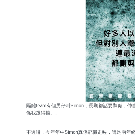
隔離team有個男仔叫Simon，長期都話要辭職
係我跟得掂。」
不過咁，今年年中Simon真係辭職走咗，講足兩年