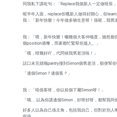
同我私下講咗句：「Replace我個新人一定做唔長
呢半年入面，replace佢嘅新人做得好開心，佢team
我：「新年快樂！今年做多啲生意呀！係呢，我舊
我：「喂，新年快樂！嗰幾個大客仲喺度，雖然都係
個position過嚟，而家都忙緊幫佢搵人。」
「哦，咁幾好吖，代問候我舊老頂啦！」
話口未完就喺pantry撞到Simon個舊老頂，順便幫
「邊個Simon？邊個客？」
我：「唔係客呀，你以前個下屬Simon呀！」
「哦……以為你講邊個Simon，好呀好呀，都幫我
好多人以為自己係主角，包括我自己，但對於別人
痕跡。