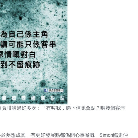
，仲自負咁講過好多次：「冇咗我，睇下佢哋會點？嗰幾個客淨
終於夢想成真，有更好發展點都係開心事嚟嘅，Simon臨走仲