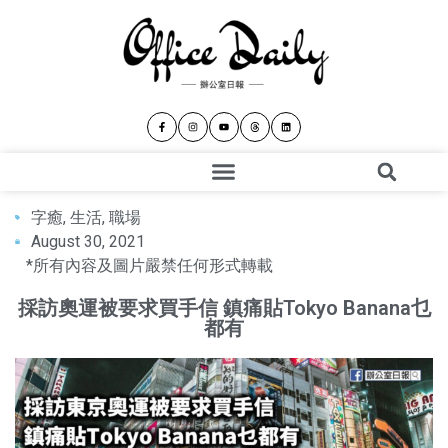
字癒
,
生活
,
職場
August 30, 2021
*所有內容及圖片嚴禁任何形式轉載
採訪奧運被要求買手信 鎮痛貼Tokyo Banana乜
都有