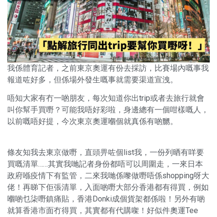
我係體育記者，之前東京奧運有份去採訪，比賽場內嘅事我
報道咗好多，但係場外發生嘅事就需要渠道宣洩。
唔知大家有冇一啲朋友，每次知道你出trip或者去旅行就會
叫你幫手買嘢？可能我唔好彩啦，身邊總有一個咁樣嘅人，
以前嘅唔好提，今次東京奧運嗰個就真係有啲嬲。
條友知我去東京做嘢，直頭畀咗個list我，一份列晒有咩要
買嘅清單……其實我哋記者身份都唔可以周圍走，一來日本
政府喺疫情下有監管，二來我哋係嚟做嘢唔係shopping呀大
佬！再睇下佢張清單，入面啲嘢大部分香港都有得買，例如
嗰啲乜柒嘢鎮痛貼，香港Donki成個貨架都係啦！另外有啲
就算香港市面冇得買，其實都有代購㗎！好似件奧運Tee