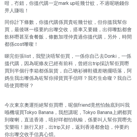
咁，冇錯，你搵代購一定mark up咗幾廿蚊，不過呢啲錢你
畀人賺啦！
同你計下條數，你搵代購係買貴咗幾廿蚊，但你搵我幫你
買，最後咪一樣要約出嚟交收，搭車又要錢，出得嚟點都會
飲杯嘢甚至食餐飯，條數加埋仲貴過你搵代購，另外，時間
都係cost嚟㗎！
睇完佢張list，我堅決唔幫佢買，一係你自己去Donki，一係
搵代購，因為呢條友已經有前科，曾經出trip採訪幫佢買嘢
買到半個行李箱都係裝貨，自己啲衫褲鞋襪差啲擺唔落，阿
媽生我出嚟係為咗幫你掃貨買手信咩？我冇生命㗎？我自己
唔使買嘢呀？
今次東京奧運拒絕幫佢買嘢，呢個friend竟然怕蝕底到叫我
喺機場買Tokyo Banana，我想講呢，Tokyo Banana上網都買
到㗎喇，直送香港，唔好咩都怕執輸，係要叫人幫你買嘢先
安樂啦！旅行又好，出trip又好，返到香港都會攰，仲要約
你出嚟交收手信真心煩。