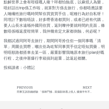
點解世界上會有咁樣嘅人㗎？咩都怕蝕底，以麻煩人為樂，
唔好話出trip係工作啦，就算對方係去旅行，你都唔應該要
人哋犧牲旅行嘅時間幫你買貨買手信，呢種行為好自私呀！
同埋計下數啦唔該，好多嘢香港都買到，或者已經有代購，
要人山長水遠喺外國同你買，返到嚟仲要就時間約見面，條
數唔係喺返度咁簡單，我仲幾肯定大家都倒蝕，何必呢？
我都試過同阿哥去旅行，期間阿哥拎住佢一個同事嘅「清
單」周圍去買嘢，嗰次佢為咗幫同事買手信定唔知買藥，明
明唔順路都搭車去某一區，嚴重影響我哋原本旅行plan好嘅
行程，之後仲塞爆行李箱搞到超重，諗返起都嬲。
投稿讀者：小體記
PREVIOUS
NEXT
同事互訴跌錢經驗 「係咪鬥慘？我蝕緊百幾萬！」
當攝影師遇上怪人 擾攘半年不斷講價