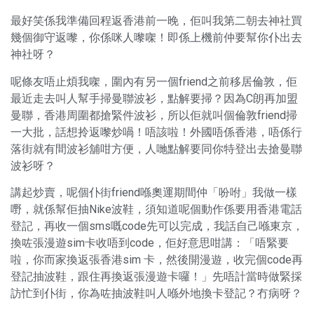
最好笑係我準備回程返香港前一晚，佢叫我第二朝去神社買
幾個御守返嚟，你係咪人嚟㗎！即係上機前仲要幫你仆出去
神社呀？
呢條友唔止煩我㗎，圍內有另一個friend之前移居倫敦，佢
最近走去叫人幫手掃曼聯波衫，點解要掃？因為C朗再加盟
曼聯，香港周圍都搶緊件波衫，所以佢就叫個倫敦friend掃
一大批，話想拎返嚟炒喎！唔該啦！外國唔係香港，唔係行
落街就有間波衫舖咁方便，人哋點解要同你特登出去搶曼聯
波衫呀？
講起炒賣，呢個仆街friend喺奧運期間仲「吩咐」我做一樣
嘢，就係幫佢抽Nike波鞋，須知道呢個動作係要用香港電話
登記，再收一個sms嘅code先可以完成，我話自己喺東京，
換咗張漫遊sim卡收唔到code，佢好意思咁講：「唔緊要
啦，你而家換返張香港sim 卡，然後開漫遊，收完個code再
登記抽波鞋，跟住再換返張漫遊卡囉！」先唔計當時做緊採
訪忙到仆街，你為咗抽波鞋叫人喺外地換卡登記？冇病呀？