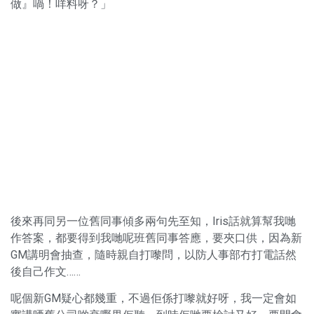
做』喎！咩料呀？」
後來再同另一位舊同事傾多兩句先至知，Iris話就算幫我哋
作答案，都要得到我哋呢班舊同事答應，要夾口供，因為新
GM講明會抽查，隨時親自打嚟問，以防人事部冇打電話然
後自己作文……
呢個新GM疑心都幾重，不過佢係打嚟就好呀，我一定會如