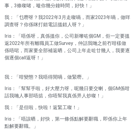
事，3條㗎啫，嘥你幾分鐘時間，好快！」
我：「乜嘢呀？我2022年3月走㗎喎，而家2023年喎，做咩
調查呀？你係咪打錯電話搵錯人呀？」
Iris：「唔係呀，真係搵你，公司新嚟咗個GM，佢一定要搵
返2022年所有離職員工做Survey，仲話我哋之前冇咁樣做
係唔啱，而家要全部補返晒，公司上年走咗廿幾人，我要逐
個逐個call返呀！」
我：「咁變態？我唔得閒喎，做緊嘢。」
Iris：「幫幫手啦，好大壓力呀，呢幾日要交喇，個GM係咁
話我哋人事部唔掂，你唔幫我真係畀人炒㗎！」
我：「是但啦，快啦！返緊工㗎！」
Iris：「唔該晒，好快，第一條係點解要辭職，即係你上年
點解要辭職。」