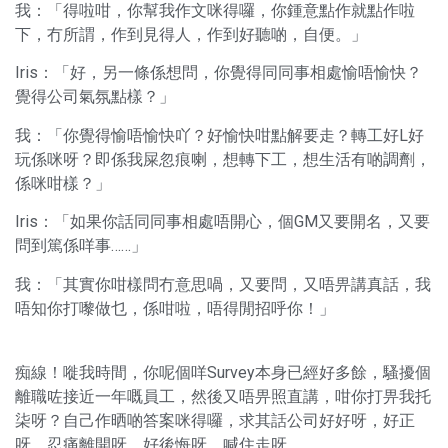
我：「得啦咁，你幫我作文咪得囉，你鍾意點作就點作啦
下，冇所謂，作到見得人，作到好聽啲，自便。」
Iris：「好，另一條係想問，你覺得同同事相處愉唔愉快？
覺得公司氣氛點樣？」
我：「你覺得愉唔愉快吖？好愉快咁點解要走？轉工好L好
玩係咪呀？即係我屎忽痕喇，想轉下工，想生活有啲調劑，
係咪咁樣？」
Iris：「如果你話同同事相處唔開心，個GM又要開名，又要
問到篤係咩事……」
我：「其實你咁樣問冇意思喎，又要問，又唔畀講真話，我
唔知你打嚟做乜，係咁啦，唔得閒招呼你！」
痴線！嘥我時間，你呢個咩Survey本身已經好多餘，騷擾個
離職咗接近一年嘅員工，然後又唔畀照直講，咁你打畀我托
柒呀？自己作晒啲答案咪得囉，求其話公司好好呀，好正
呀，忍痛離開呀，好後悔呀，喊住走呀……