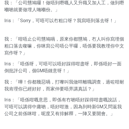
我：「公司戇鳩囉！做唔到嘢嘅人又升職又加人工，做到嘢
嗰啲就要做埋人哋嗰份。」
Iris：「Sorry，可唔可以冇粗口呀？我寫唔到落去呀！」
我：「咁唔止公司戇鳩喎，原來你都戇鳩，冇人叫你寫埋個
粗口落去㗎嘛，你咪寫公司唔公平囉，唔係要我教埋你中文
寫作呀？」
Iris：「唔係呀，可唔可以唔好踩得咁盡呀，即係唔好一面
倒批評公司，個GM唔鍾意呀！」
我：「嘩！你都幾惡喎，打嚟叫我做咩離職調查，過咗咁耐
我肯理你已經好好，而家仲要唔畀講真話？」
Iris：「唔係咁嘅意思，即係有冇啲唔好踩得咁盡嘅說話，
可唔可以講得中庸啲，唔好咁激，因為到時新GM又問返我
公司之前係咪咁，呢度又有排解釋，一陣又要開會。」