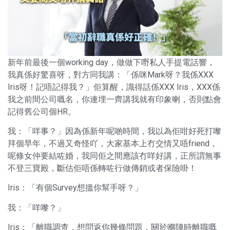
新年前最後一個working day，做做下嘢私人手提電話響，
我真係好驚喜呀，對方同我講：「係咪Mark呀？我係XXX
Iris呀！記唔記得我？」佢算醒，識得話係XXX Iris，XXX係
我之前間公司嘅名，你連埋一齊講我就有印象喇，否則點會
記得舊公司個HR。
我：「咩事？」因為係新年呢啲時間，我以為佢咁好死打嚟
拜個早年，不過又奇怪吖，大家基本上冇交情又唔friend，
呢條女仲要結咗婚，我同佢之間應該冇咩好講，正所謂無事
不登三寶殿，斷估佢唔係轉咗行做傳銷或者保險啩！
Iris：「有個Survey想搵你幫手呀？」
我：「咩嚟？」
Iris：「離職調查，想問返你幾條問題，關於嗰陣時離職嘅