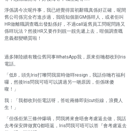
淨係講今次呢件事，我已經覺得當初辭職真係好正確，呢間
舊公司係完全冇進步過，我唔知個新GM係咩人，或者佢叫
HR做離職調查嘅出發點係好，不過call返舊員工問呢問路又
係咩玩法？然後HR又要作到靚一靚先遞上去，咁個調查嘅
意義都變晒質啦！
過多陣陸續有幾位舊同事WhatsApp我，原來佢哋都收到Iris
電話。
「低B，頭先Iris打嚟問我當時做咩resign，我話你哋冇福利
囉，然後Iris問我可唔可以講過另一啲原因，佢係咪傻
㗎！」
我：「我都收到佢電話呀，答咗兩條即刻cut佢線，浪費人
生！」
「但係佢第三條仲爆喎，問我將來會唔會考慮返去做，我話
去考保安牌做實Q都唔返，Iris問我可唔可以答『會考慮返去