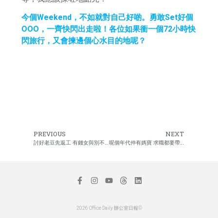
今個Weekend，不如就對自己好啲。勇敢Set好個
OOO，一齊快閃出走啦！各位如果衝一個72小時快
閃旅行，又會揀邊個心水目的地呢？
PREVIOUS
NEXT
討好老豆先返工 有錢女與別不同
呢個年代仲有媽寶 求職都要帶埋老母
2026 Office Daily 辦公室日報©