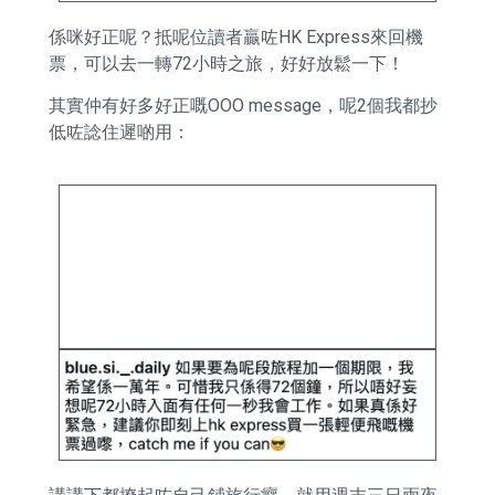
係咪好正呢？抵呢位讀者贏咗HK Express來回機
票，可以去一轉72小時之旅，好好放鬆一下！
其實仲有好多好正嘅OOO message，呢2個我都抄
低咗諗住遲啲用：