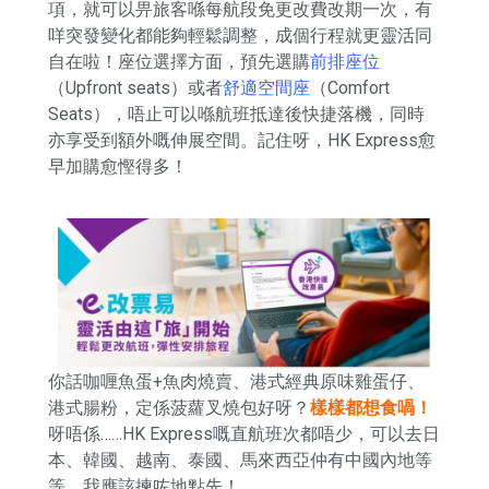
項，就可以畀旅客喺每航段免更改費改期一次，有
咩突發變化都能夠輕鬆調整，成個行程就更靈活同
自在啦！座位選擇方面，預先選購
前排座位
（Upfront seats）或者
舒適空間座
（Comfort
Seats），唔止可以喺航班抵達後快捷落機，同時
亦享受到額外嘅伸展空間。記住呀，HK Express愈
早加購愈慳得多！
你話咖喱魚蛋+魚肉燒賣、港式經典原味雞蛋仔、
港式腸粉，定係菠蘿叉燒包好呀？
樣樣都想食喎！
呀唔係……HK Express嘅直航班次都唔少，可以去日
本、韓國、越南、泰國、馬來西亞仲有中國內地等
等，我應該揀咗地點先！