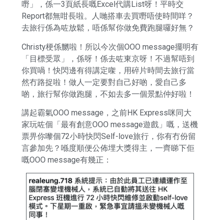
嘢」，係一3頁紙長嘅Excel代購List呀！平時交
Report都無咁長啦。人哋搭車去買嘢唔使時間咩？
去旅行係為咗放鬆，唔係幫你做免費跑腿囉好無？
Christy梗係嬲啦！所以今次個OOO message擺明有
「目標受眾」，係呀！係去咗東京呀！不過幫唔到
你買喎！快閃邊有得講定㗎，用碎片時間去旅行當
然冇路捉啦！做人一定要對自己好啲，愛自己多
啲，旅行幫你做跑腿，不如去多一個景點仲好啦！
講起霸氣OOO message，之前HK Express咪同大
家玩咗個「最有創意OOO message遊戲」嘅，送機
票畀你嚟個72小時快閃Self-love旅行，你有冇份留
言參加先？喺度順便公佈埋大獎得主，一齊睇下佢
嘅OOO message有幾正：