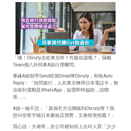
「咦！Christy去咗東京咩？冇聽佢講嘅？」隔離
Team個八卦同事A姐行埋嚟問。
事緣A姐朝早Send咗個Email俾Christy，秒收Auto
Reply：「快閃旅行，人在東京轉用日本電話卡，無
法收到電郵及WhatsApp，如需即時協助，請聯
系……」
A姐一臉不忿：「真係冇方法聯絡到Christy呀？我
想叫佢幫手喺日本藥妝店買嘢，又會咁突然嘅？」
我心諗：大佬呀，全公司都知你上次叫人買「少少