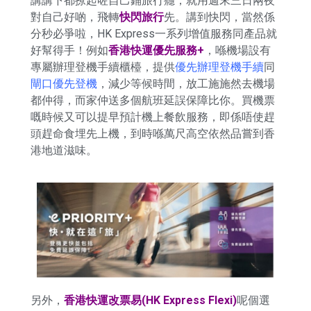
講講下都撩起咗自己鋪旅行癮，就用週末三日兩夜
對自己好啲，飛轉
快閃旅行
先。講到快閃，當然係
分秒必爭啦，HK Express一系列增值服務同產品就
好幫得手！例如
香港快運優先服務+
，喺機場設有
專屬辦理登機手續櫃檯，提供
優先辦理登機手續
同
閘口優先登機
，減少等候時間，放工施施然去機場
都仲得，而家仲送多個航班延誤保障比你。買機票
嘅時候又可以提早預計機上餐飲服務，即係唔使趕
頭趕命食埋先上機，到時喺萬尺高空依然品嘗到香
港地道滋味。
另外，
香港快運改票易(HK Express Flexi)
呢個選