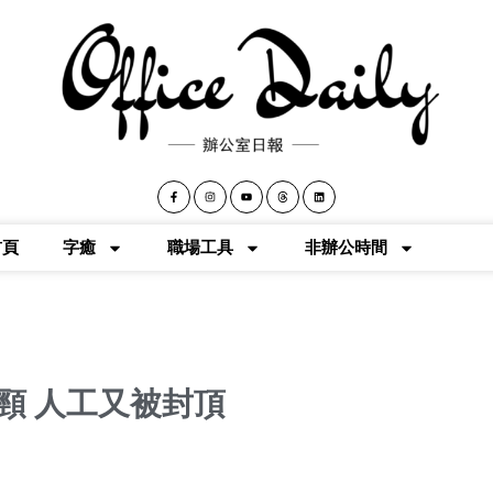
首頁
字癒
職場工具
非辦公時間
頸 人工又被封頂