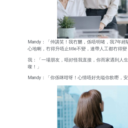
Mandy：「仲講笑！我冇嬲，係唔明啫，我7年
心地喇，冇得升唔止title不變，連帶人工都冇
我：「一場朋友，唔好怪我直接，你而家遇到人
㗎！」
Mandy：「你係咪咁呀！心情唔好先嗌你飲嘢，