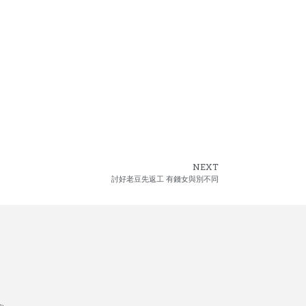
NEXT
討好老豆先返工 有錢女與別不同