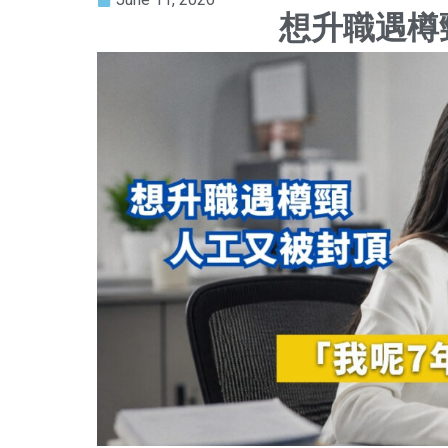
想升職遇樽