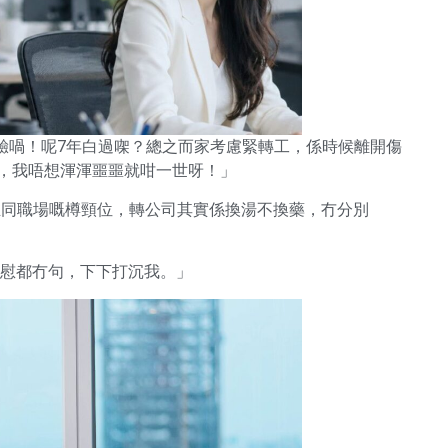
經驗喎！呢7年白過㗎？總之而家考慮緊轉工，係時候離開傷
得變，我唔想渾渾噩噩就咁一世呀！」
生同職場嘅樽頸位，轉公司其實係換湯不換藥，冇分別
安慰都冇句，下下打沉我。」