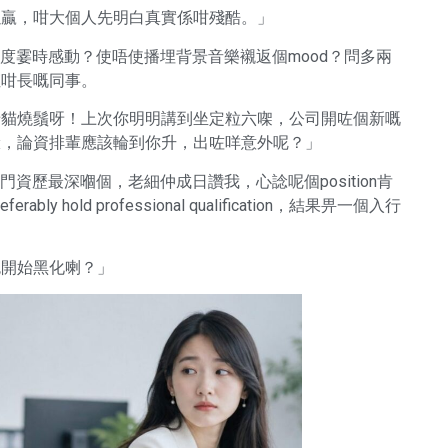
以贏，咁大個人先明白真實係咁殘酷。」
喺度霎時感動？使唔使播埋背景音樂襯返個mood？問多兩
佢咁長嘅同事。
老貓燒鬚呀！上次你明明講到坐定粒六㗎，公司開咗個新嘅
範疇經驗，論資排輩應該輪到你升，出咗咩意外呢？」
資歷最深嗰個，老細仲成日讚我，心諗呢個position肯
ly hold professional qualification，結果畀一個入行
色開始黑化喇？」