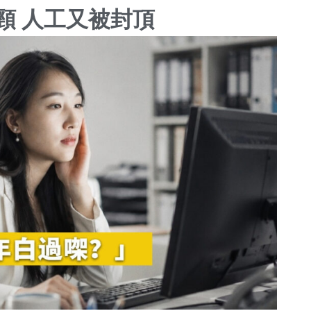
頸 人工又被封頂