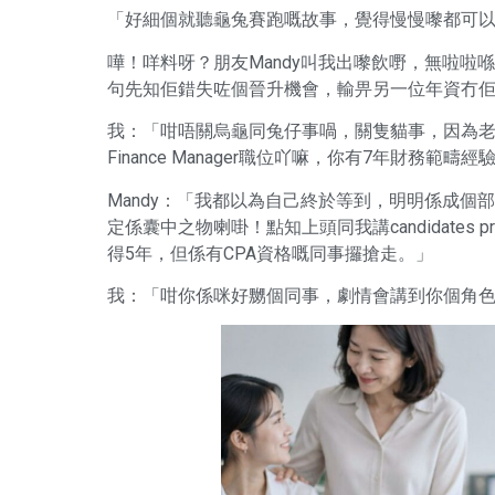
「好細個就聽龜兔賽跑嘅故事，覺得慢慢嚟都可
嘩！咩料呀？朋友Mandy叫我出嚟飲嘢，無啦啦
句先知佢錯失咗個晉升機會，輸畀另一位年資冇
我：「咁唔關烏龜同兔仔事喎，關隻貓事，因為
Finance Manager職位吖嘛，你有7年財務
Mandy：「我都以為自己終於等到，明明係成個部門
定係囊中之物喇啩！點知上頭同我講candidates preferab
得5年，但係有CPA資格嘅同事攞搶走。」
我：「咁你係咪好嬲個同事，劇情會講到你個角