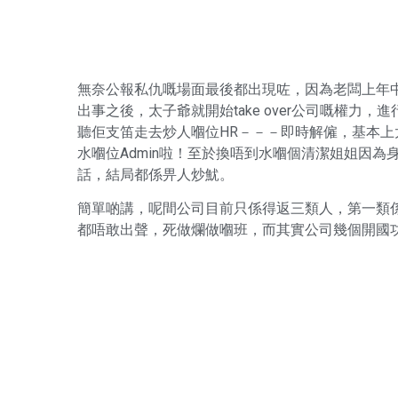
無奈公報私仇嘅場面最後都出現咗，因為老闆上年
出事之後，太子爺就開始take over公司嘅權
聽佢支笛走去炒人嗰位HR－－－即時解僱，基本
水嗰位Admin啦！至於換唔到水嗰個清潔姐姐因
話，結局都係畀人炒魷。
簡單啲講，呢間公司目前只係得返三類人，第一類
都唔敢出聲，死做爛做嗰班，而其實公司幾個開國