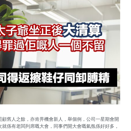
照顧舊人之餘，亦肯畀機會新人，舉個例，公司一星期會開
次就係有老闆列席嘅大會，同事們開大會嘅氣氛係好好多，