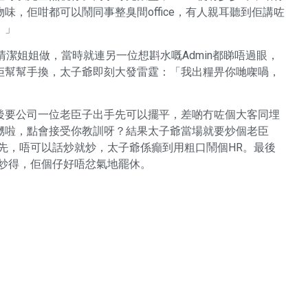
，佢咁都可以鬧同事整臭間office，有人親耳聽到佢講咗
！」
潔姐姐做，當時就連另一位想斟水嘅Admin都睇唔過眼，
佢幫幫手換，太子爺即刻大發雷霆：「我出糧畀你哋㗎喎，
後要公司一位老臣子出手先可以擺平，差啲冇咗個大客同埋
嬲啦，點會接受你教訓呀？結果太子爺當場就要炒個老臣
先，唔可以話炒就炒，太子爺係癲到用粗口鬧個HR。最後
唔炒得，佢個仔好唔忿氣地罷休。