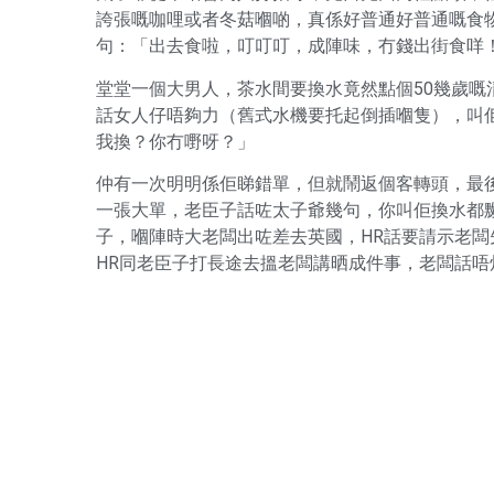
誇張嘅咖哩或者冬菇嗰啲，真係好普通好普通嘅食物味
句：「出去食啦，叮叮叮，成陣味，冇錢出街食咩
堂堂一個大男人，茶水間要換水竟然點個50幾歲嘅清
話女人仔唔夠力（舊式水機要托起倒插嗰隻），叫
我換？你冇嘢呀？」
仲有一次明明係佢睇錯單，但就鬧返個客轉頭，最
一張大單，老臣子話咗太子爺幾句，你叫佢換水都
子，嗰陣時大老闆出咗差去英國，HR話要請示老闆
HR同老臣子打長途去搵老闆講晒成件事，老闆話