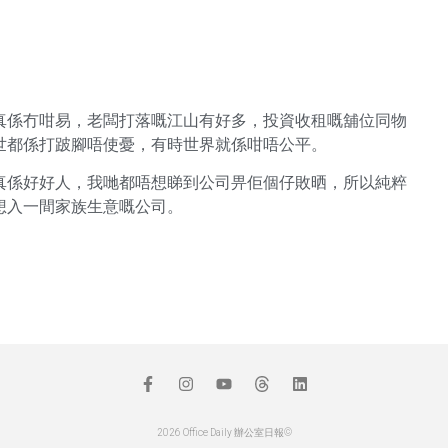
真係冇咁易，老闆打落嘅江山有好多，投資收租嘅舖位同物
世都係打跛腳唔使憂，有時世界就係咁唔公平。
真係好好人，我哋都唔想睇到公司畀佢個仔敗晒，所以純粹
想入一間家族生意嘅公司。
2026 Office Daily 辦公室日報©