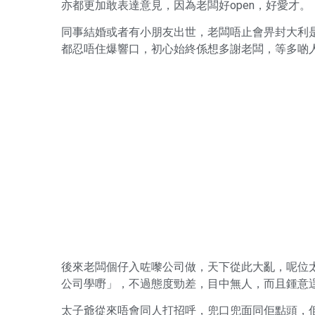
亦都更加敢表達意見，因為老闆好open，好愛才。
同事結婚或者有小朋友出世，老闆唔止會畀封大利
都忍唔住爆響口，初心始終係想多謝老闆，等多啲
後來老闆個仔入咗嚟公司做，天下從此大亂，呢位
公司學嘢」，不過態度勁差，目中無人，而且鍾意
太子爺從來唔會同人打招呼，兜口兜面同佢點頭，佢可