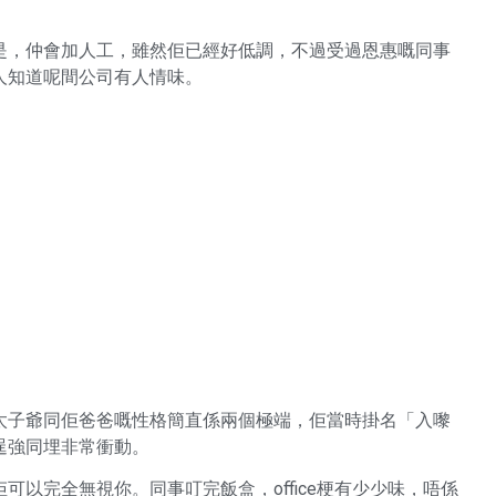
是，仲會加人工，雖然佢已經好低調，不過受過恩惠嘅同事
人知道呢間公司有人情味。
太子爺同佢爸爸嘅性格簡直係兩個極端，佢當時掛名「入嚟
逞強同埋非常衝動。
以完全無視你。同事叮完飯盒，office梗有少少味，唔係