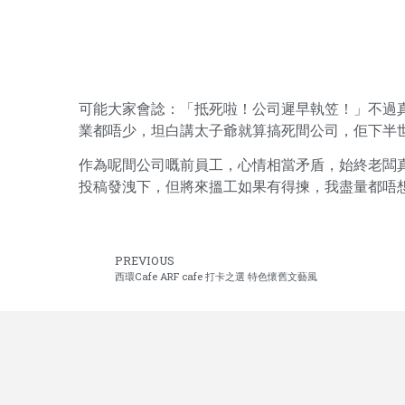
可能大家會諗：「抵死啦！公司遲早執笠！」不過
業都唔少，坦白講太子爺就算搞死間公司，佢下半
作為呢間公司嘅前員工，心情相當矛盾，始終老闆
投稿發洩下，但將來搵工如果有得揀，我盡量都唔
PREVIOUS
西環Cafe ARF cafe 打卡之選 特色懷舊文藝風