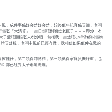
中風，成件事係好突然好突然，始終佢年紀真係唔細，老闆
力，進行佢嘅「大清算」，當日郁唔到嗰位老臣子－－－即炒，冇
上太子爺唔順眼嘅人都炒晒，包括我，當然唔少得曾經叫佢換
為身體唔舒服，老闆中風前已經冇做，我相信如果佢仲在職的
係擦鞋仔，第二類係卸膊精，第三類就係家庭負擔好重，乜
功臣都已經畀太子爺迫走埋。