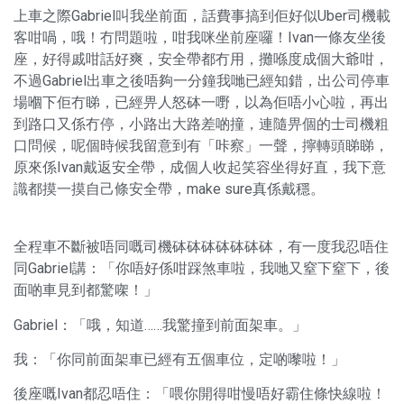
上車之際Gabriel叫我坐前面，話費事搞到佢好似Uber司機載
客咁喎，哦！冇問題啦，咁我咪坐前座囉！Ivan一條友坐後
座，好得戚咁話好爽，安全帶都冇用，攤喺度成個大爺咁，
不過Gabriel出車之後唔夠一分鐘我哋已經知錯，出公司停車
場嗰下佢冇睇，已經畀人怒砵一嘢，以為佢唔小心啦，再出
到路口又係冇停，小路出大路差啲撞，連隨畀個的士司機粗
口問候，呢個時候我留意到有「咔察」一聲，擰轉頭睇睇，
原來係Ivan戴返安全帶，成個人收起笑容坐得好直，我下意
識都摸一摸自己條安全帶，make sure真係戴穩。
全程車不斷被唔同嘅司機砵砵砵砵砵砵砵，有一度我忍唔住
同Gabriel講：「你唔好係咁踩煞車啦，我哋又窒下窒下，後
面啲車見到都驚㗎！」
Gabriel：「哦，知道……我驚撞到前面架車。」
我：「你同前面架車已經有五個車位，定啲嚟啦！」
後座嘅Ivan都忍唔住：「喂你開得咁慢唔好霸住條快線啦！