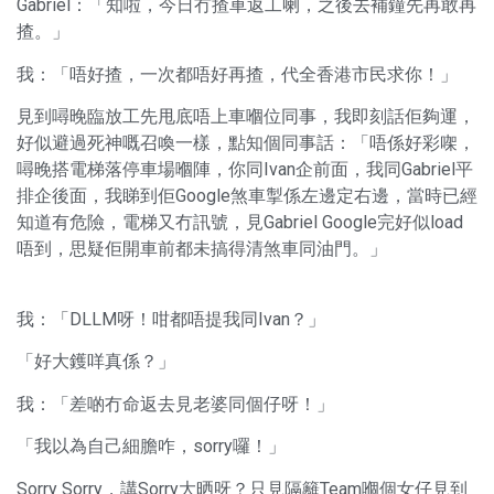
Gabriel：「知啦，今日冇揸車返工喇，之後去補鐘先再敢再
揸。」
我：「唔好揸，一次都唔好再揸，代全香港市民求你！」
見到噚晚臨放工先甩底唔上車嗰位同事，我即刻話佢夠運，
好似避過死神嘅召喚一樣，點知個同事話：「唔係好彩㗎，
噚晚搭電梯落停車場嗰陣，你同Ivan企前面，我同Gabriel平
排企後面，我睇到佢Google煞車掣係左邊定右邊，當時已經
知道有危險，電梯又冇訊號，見Gabriel Google完好似load
唔到，思疑佢開車前都未搞得清煞車同油門。」
我：「DLLM呀！咁都唔提我同Ivan？」
「好大鑊咩真係？」
我：「差啲冇命返去見老婆同個仔呀！」
「我以為自己細膽咋，sorry囉！」
Sorry Sorry，講Sorry大晒呀？只見隔籬Team嗰個女仔見到