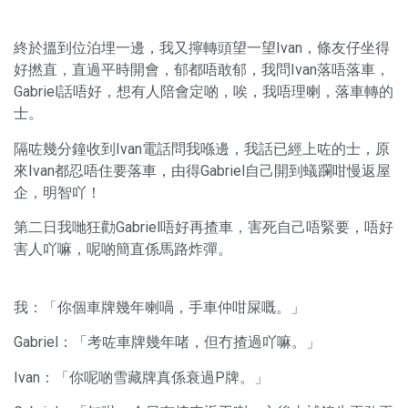
終於搵到位泊埋一邊，我又擰轉頭望一望Ivan，條友仔坐得
好撚直，直過平時開會，郁都唔敢郁，我問Ivan落唔落車，
Gabriel話唔好，想有人陪會定啲，唉，我唔理喇，落車轉的
士。
隔咗幾分鐘收到Ivan電話問我喺邊，我話已經上咗的士，原
來Ivan都忍唔住要落車，由得Gabriel自己開到蟻躝咁慢返屋
企，明智吖！
第二日我哋狂勸Gabriel唔好再揸車，害死自己唔緊要，唔好
害人吖嘛，呢啲簡直係馬路炸彈。
我：「你個車牌幾年喇喎，手車仲咁屎嘅。」
Gabriel：「考咗車牌幾年啫，但冇揸過吖嘛。」
Ivan：「你呢啲雪藏牌真係衰過P牌。」