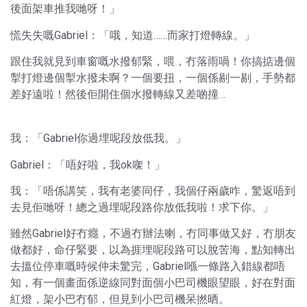
後面架車推我哋呀！」
慌失失嘅Gabriel：「哦，知道……而家打燈轉線。」
跟住我就見到車窗嘅水撥郁緊，喂，冇落雨喎！你搞掂邊個
掣打燈邊個掣水撥未啊？一個要扭，一個係剔一剔，手勢都
差好遠啦！然後佢開住個水撥轉線又差啲撞…
我：「Gabriel你過埋呢段放低我。」
Gabriel：「唔好啦，我ok㗎！」
我：「唔係講笑，我有老婆同仔，我個仔兩歲咋，驚返唔到
去見佢哋呀！總之過埋呢段路你放低我啦！求下你。」
雖然Gabriel好冇癮，不過冇辦法喇，冇同事做又好，冇朋友
做都好，命仔緊要，以為捱埋呢段路可以脫苦海，點知轉出
去搵位停車嘅時候仲未驚完，Gabriel喺一條路入錯線都唔
知，有一個畫面係逆線同對面個小巴司機眼望眼，好在對面
紅燈，架小巴冇郁，但見到小巴司機呆撚晒。