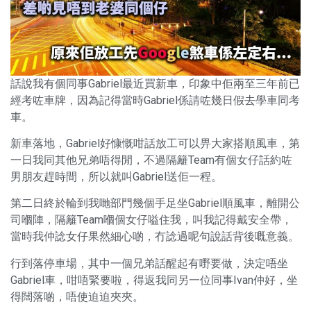
話說我有個同事Gabriel最近買新車，印象中佢兩至三年前已
經考咗車牌，因為記得當時Gabriel係請咗幾日假去學車同考
車。
新車落地，Gabriel好慷慨咁話放工可以畀大家搭順風車，第
一日我同其他兄弟唔得閒，不過隔籬Team有個女仔話約咗
男朋友趕時間，所以就叫Gabriel送佢一程。
第二日終於輪到我哋部門幾個手足坐Gabriel順風車，離開公
司嗰陣，隔籬Team嗰個女仔嗌住我，叫我記得戴安全帶，
當時我仲諗女仔果然細心啲，冇諗過呢句說話背後嘅意義。
行到落停車場，其中一個兄弟話醒起有嘢要做，決定唔坐
Gabriel車，咁唔緊要啦，得返我同另一位同事Ivan仲好，坐
得闊落啲，唔使迫迫夾夾。