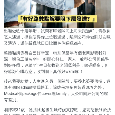
出嚟做咗十幾年嘢，試問有咩老闆同上司未跟過吖，肯教你
嘅人遇過，㩒住唔畀你上位嘅遇過，離開公司仲做到朋友嘅
又遇過，遞信辭職就日日比面色你睇嘅都有。
整體嚟講覺得自己好幸運，特別係當年有個老闆影響我好
深，嗰份工做咗4年，好開心好似一家人，蚊型公司但係學
到好多嘢，連續4年生日都收到老闆嘅利是，銀碼唔多，但
好感激佢嘅心意，收到嗰下真係好warm㗎！
後來我要結婚，人生進入另一個階段，要養老婆要供樓，適
逢有個headhunt搵我轉工，除咗份糧多咗超過30%之外，
Medical個package仲cover埋family，大公司同細公司的確
有差別。
嗰陣我31歲，諗法比起後生嘅時候實際咗，思前想後終於決