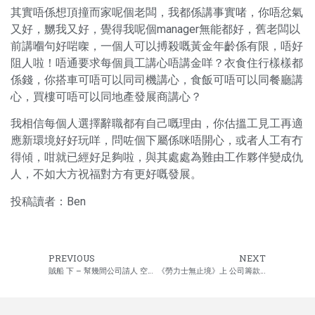
其實唔係想頂撞而家呢個老闆，我都係講事實啫，你唔忿氣
又好，嬲我又好，覺得我呢個manager無能都好，舊老闆以
前講嗰句好啱㗎，一個人可以搏殺嘅黃金年齡係有限，唔好
阻人啦！唔通要求每個員工講心唔講金咩？衣食住行樣樣都
係錢，你搭車可唔可以同司機講心，食飯可唔可以同餐廳講
心，買樓可唔可以同地產發展商講心？
我相信每個人選擇辭職都有自己嘅理由，你估搵工見工再適
應新環境好好玩咩，問咗個下屬係咪唔開心，或者人工有冇
得傾，咁就已經好足夠啦，與其處處為難由工作夥伴變成仇
人，不如大方祝福對方有更好嘅發展。
投稿讀者：Ben
PREVIOUS
NEXT
賊船 下 – 幫幾間公司請人 空缺超過120份
《勞力士無止境》上 公司籌款有人捐10萬