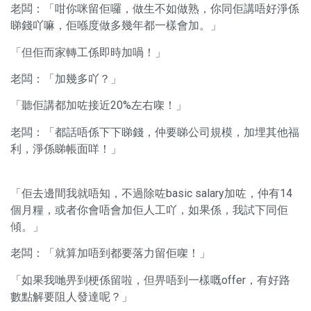
老闆：「咁你咪留佢囉，做生不如做熟，你同佢講唔好淨係
睇錢吖嘛，佢喺度做多幾年都一樣會加。」
「但佢而家轉工係即時加喎！」
老闆：「加幾多吖？」
「聽佢講都加咗接近20%左右㗎！」
老闆：「都話唔係下下睇錢，仲要睇公司規模，加埋其他福
利，淨係睇帳面咩！」
「佢去邊間我就唔知，不過除咗basic salary加咗，仲有14
個月糧，或者你會唔會加佢人工吖，如果係，我試下同佢
傾。」
老闆：「就算加唔到都要落力留佢㗎！」
「如果我哋畀到梗係留啦，但畀唔到一樣嘅offer，有好路
數點解要阻人發達呢？」