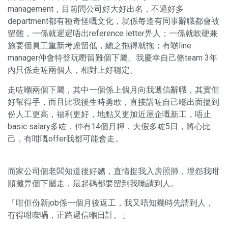
management，目前間公司好大好出名，不過好多
department都有種奇怪嘅文化，就係每逢有同事辭職都會被
留難，一係就遲遲唔出reference letter畀人；一係就軟硬兼
施要個員工重新考慮留低，總之拖得就拖；有啲line
manager仲會特登玩嘢留難個下屬。我慶幸自己條team 3年
內只係走咗兩個人，相對上好穩定。
走咗嗰兩個下屬，其中一個係上個月向我遞信辭職，其實佢
好幫得手，而且比我後生時勇敢，直接講咗自己喺出面搵到
份人工更高，福利更好，地點又更加近屋企嘅新工，唔止
basic salary多咗，仲有14個月糧，大假多咗5日，將心比
己，有咁嘅offer我都可能會走。
而家公司個老闆知道後好嬲，直情捉我入房照肺，埋怨我咁
順攤畀個下屬走，最起碼都要留到我哋請到人。
「咁佢份新job係一個月後返工，我又唔知幾時先請到人，
冇得咁㗎喎，正路遞信嗰日計。」