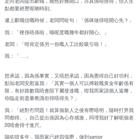
定向老闆提出辭職，雖然好難開口，亦真係唔捨得，但人生
點都要經歷呢啲時刻。
遞上辭職信嘅時候，老闆問咗句：「係咪做得唔開心先？」
我：「梗係唔係啦，喺呢度嘅幾年都好開心。」
老闆：「咁肯定係另一份嘅人工比較吸引啦！」
我：「……」
想承認，因為係事實，又唔想承認，因為覺得自己好功利，
點知老闆安慰返我：「其實一個人可以搏殺嘅黃金年齡係有
限，有好路數我唔會阻下屬發達嘅，咁我而家請個人返嚟，
你臨走前盡量教識佢得唔得先？」
我：「絕對冇問題！就算個新人之後有嘢唔明，隨時打畀我
問都得。」自己提出係因為心存感激，同埋我好了解呢個老
闆唔會得寸進尺。
隔咗咁多年，我而家已經四張嘢，做到senior