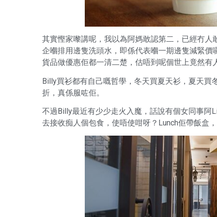
其實慳家嚟講呢，我以為阿媽敢認第二，已經冇人
企嗰排用邊隻洗頭水，即係代表嗰一期邊隻減緊價囉！
貨品做優惠佢都一清二楚，估唔到呢個世上竟然有
Billy買衫都有自己嘅哲學，冬天買夏天衫，夏天
折，真係服咗佢。
不過Billy最近有少少走火入魔，話說有個女同事阿L
去接收痴人個包食，使唔使咁呀？Lunch佢帶飯盒