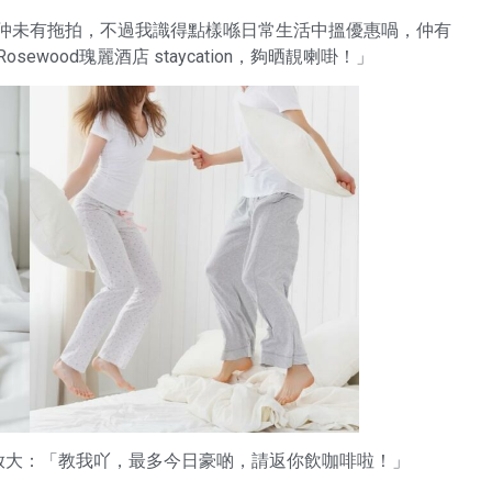
時仲未有拖拍，不過我識得點樣喺日常生活中搵優惠喎，仲有
ewood瑰麗酒店 staycation，夠晒靚喇啩！」
孔放大：「教我吖，最多今日豪啲，請返你飲咖啡啦！」