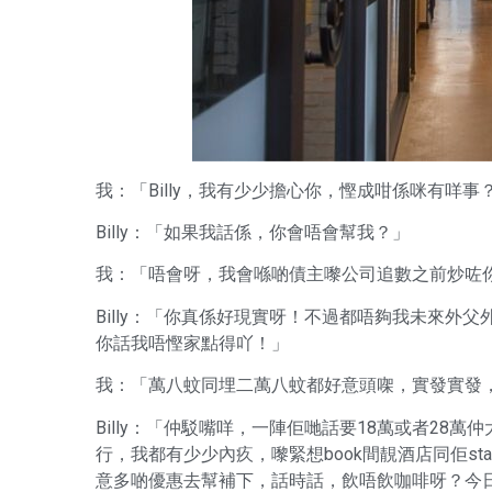
我：「Billy，我有少少擔心你，慳成咁係咪有咩
Billy：「如果我話係，你會唔會幫我？」
我：「唔會呀，我會喺啲債主嚟公司追數之前炒咗
Billy：「你真係好現實呀！不過都唔夠我未來外
你話我唔慳家點得吖！」
我：「萬八蚊同埋二萬八蚊都好意頭㗎，實發實發
Billy：「仲駁嘴咩，一陣佢哋話要18萬或者2
行，我都有少少內疚，嚟緊想book間靚酒店同佢sta
意多啲優惠去幫補下，話時話，飲唔飲咖啡呀？今