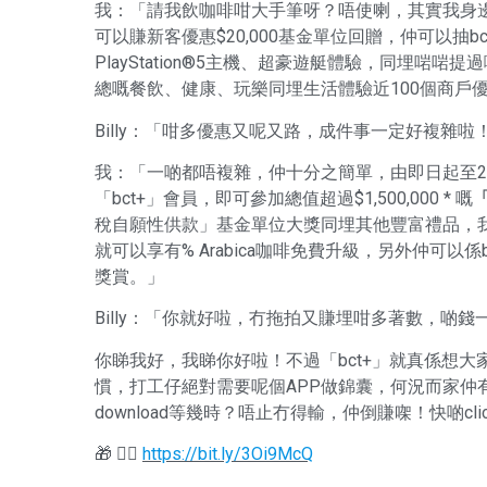
我：「請我飲咖啡咁大手筆呀？唔使喇，其實我身
可以賺新客優惠$20,000基金單位回贈，仲可以抽bct+ 
PlayStation®5主機、超豪遊艇體驗，同埋啱啱提過
總嘅餐飲、健康、玩樂同埋生活體驗近100個商戶
Billy：「咁多優惠又呢又路，成件事一定好複雜啦
我：「一啲都唔複雜，仲十分之簡單，由即日起至20
「bct+」會員，即可參加總值超過$1,500,000 * 嘅
稅自願性供款」基金單位大獎同埋其他豐富禮品，我
就可以享有% Arabica咖啡免費升級，另外仲可以係b
獎賞。」
Billy：「你就好啦，冇拖拍又賺埋咁多著數，啲錢
你睇我好，我睇你好啦！不過「bct+」就真係想
慣，打工仔絕對需要呢個APP做錦囊，何況而家仲
download等幾時？唔止冇得輸，仲倒賺㗎！快啲cl
🎁 👉🏻
https://bit.ly/3Oi9McQ