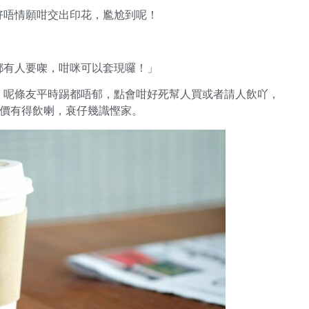
，好唔情願咁交出印花，尷尬到呢！
」
咩都有人要㗎，咁咪可以套現囉！」
啡，呢條友平時踢都唔郁，點會咁好死幫人買或者請人飲吖，
半價有得飲喇，衰仔幾識慳家。