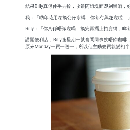
結果Billy真係伸手去拎，收銀阿姐塊面即刻黑晒
我：「啲印花用嚟換公仔水樽，你都冇興趣㗎啦！
Billy：「你真係唔識㗎喎，換完再擺上拍賣網，
講開便利店，Billy逢星期一就會問同事飲唔飲咖
原來Monday一買一送一，所以佢主動去買就變相