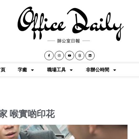
首頁
字癒
職場工具
非辦公時間
家 喉實啲印花