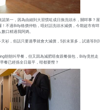
敢認第一，因為由細到大習慣咗成日換洗頭水，關咩事？屋
不過Billy格價仲勁，唔好話洗頭水減價，今期超市有咩
人數口精過我阿媽。
買冬天衫，佢話只要過季就會大減價，5折未算多，試過等到3
ing朝朝叫早餐，但又因為減肥唔食跟餐個包，Billy竟然走
，早餐已經係全日最平，咁都要慳？