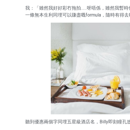
我：「雖然我好好彩冇拖拍……呀唔係，雖然我暫
一條無本生利同埋可以賺盡嘅formula，隨時有得去Ros
聽到優惠兩個字同埋五星級酒店名，Billy即刻瞳