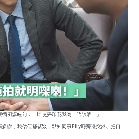
我循例講咗句：「唔使畀印花我喇，唔該晒！」
謝，我估佢都儲緊，點知同事Billy喺旁邊突然加把口：