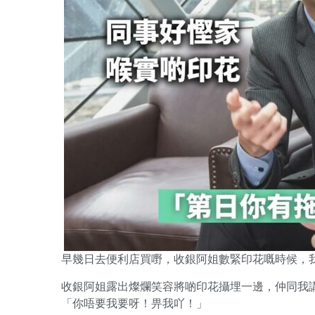
早幾日去便利店買嘢，收銀阿姐數緊印花嘅時候，
收銀阿姐露出燦爛笑容將啲印花攝埋一邊，仲同我講多
「你唔要我要呀！畀我吖！」