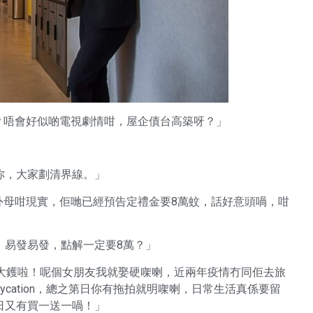
事？唔會好似啲電視劇情咁，屋企債台高築呀？」
你，大家劃清界線。」
父外母咁現實，佢哋已經預告定禮金要8萬蚊，話好意頭喎，咁
，易發易發，點解一定要8萬？」
8萬仲大鑊啦！呢個女朋友我就娶硬㗎喇，近兩年疫情冇同佢去旅
ycation，總之第日你有拖拍就明㗎喇，日常生活真係要留
日又有買一送一喎！」