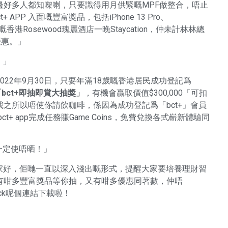
邊好多人都知㗎喇，只要識得用月供緊嘅MPF做整合，唔止
APP 入面嘅豐富獎品，包括iPhone 13 Pro、
嘅香港Rosewood瑰麗酒店一晚Staycation，仲未計林林總
優惠。」
！」
22年9月30日，只要年滿18歲嘅香港居民成功登記爲
「bct+即抽即賞大抽獎」
，有機會贏取價值$300,000「可扣
之所以唔使你請飲咖啡，係因為成功登記爲「bct+」會員
ct+ app完成任務賺Game Coins，免費兌換各式嶄新體驗同
一定使唔晒！」
大家好，佢哋一直以深入淺出嘅形式，提醒大家要培養理財習
有咁多豐富獎品等你抽，又有咁多優惠同著數，仲唔
ick呢個連結下載啦！