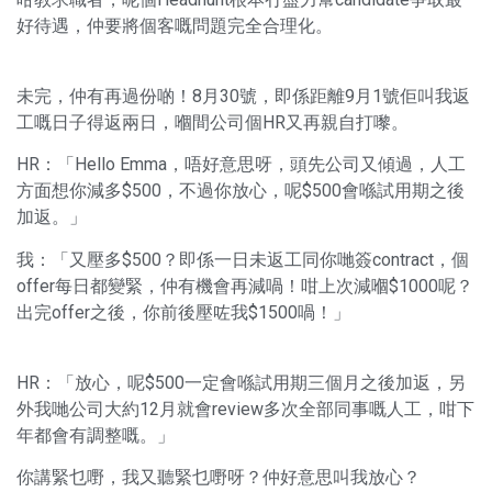
好待遇，仲要將個客嘅問題完全合理化。
未完，仲有再過份啲！8月30號，即係距離9月1號佢叫我返
工嘅日子得返兩日，嗰間公司個HR又再親自打嚟。
HR：「Hello Emma，唔好意思呀，頭先公司又傾過，人工
方面想你減多$500，不過你放心，呢$500會喺試用期之後
加返。」
我：「又壓多$500？即係一日未返工同你哋簽contract，個
offer每日都變緊，仲有機會再減喎！咁上次減嗰$1000呢？
出完offer之後，你前後壓咗我$1500喎！」
HR：「放心，呢$500一定會喺試用期三個月之後加返，另
外我哋公司大約12月就會review多次全部同事嘅人工，咁下
年都會有調整嘅。」
你講緊乜嘢，我又聽緊乜嘢呀？仲好意思叫我放心？