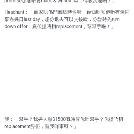
promise呢啲嘢要black & white吖嘛，你教我㗎喎！」
Headhunt：「而家唔係鬥氣嘅時候呀，你知唔知佢哋有個同
事過幾日last day，想你返去可以交接㗎，你臨時先turn
down offer，真係搵唔切replacement，幫幫手啦！」
我：「幫手？我畀人壓$1500嘅時候你唔幫手？你搵唔切
replacement畀佢，關我咩事呀？」