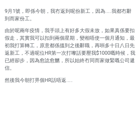
9月1號，即係今朝，我冇返到呢份新工，因為……我都冇辭
到而家份工。
由於呢兩年疫情，我手頭上有好多大假未放，如果真係要扣
假走，其實我可以扣到兩個星期，變相唔使一個月通知，最
初我打算轉工，原意都係搵到之後辭職，再唞多十日八日先
返新工，不過呢位HR第一次打嚟話要壓我$1000嘅時候，我
已經卻步，因為愈諗愈嬲，所以始終冇同而家做緊嘅公司遞
信。
然後我今朝打畀個HR話唔返……