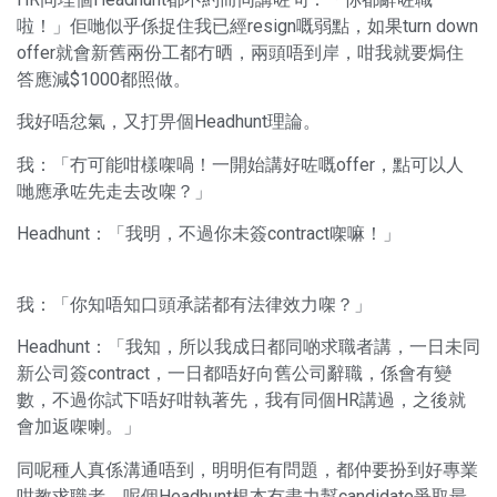
啦！」佢哋似乎係捉住我已經resign嘅弱點，如果turn down
offer就會新舊兩份工都冇晒，兩頭唔到岸，咁我就要焗住
答應減$1000都照做。
我好唔忿氣，又打畀個Headhunt理論。
我：「冇可能咁樣㗎喎！一開始講好咗嘅offer，點可以人
哋應承咗先走去改㗎？」
Headhunt：「我明，不過你未簽contract㗎嘛！」
我：「你知唔知口頭承諾都有法律效力㗎？」
Headhunt：「我知，所以我成日都同啲求職者講，一日未同
新公司簽contract，一日都唔好向舊公司辭職，係會有變
數，不過你試下唔好咁執著先，我有同個HR講過，之後就
會加返㗎喇。」
同呢種人真係溝通唔到，明明佢有問題，都仲要扮到好專業
咁教求職者，呢個Headhunt根本冇盡力幫candidate爭取最