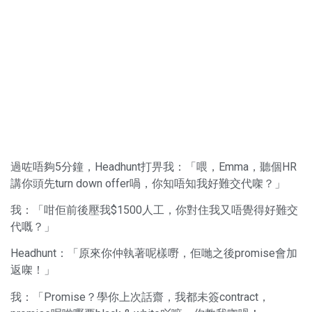
過咗唔夠5分鐘，Headhunt打畀我：「喂，Emma，聽個HR
講你頭先turn down offer喎，你知唔知我好難交代㗎？」
我：「咁佢前後壓我$1500人工，你對住我又唔覺得好難交
代嘅？」
Headhunt：「原來你仲執著呢樣嘢，佢哋之後promise會加
返㗎！」
我：「Promise？學你上次話齋，我都未簽contract，