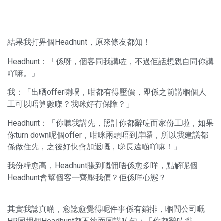
結果我打畀個Headhunt，原來條友都知！
Headhunt：「係呀，個客同我講咗，不過佢話想親自同你講
吖嘛。」
我：「出晒offer喇喎，咁都有得壓價，即係之前講嗰個人
工可以唔算數㗎？我咪好冇保障？」
Headhunt：「你聽我講先，照計你都辭咗而家份工啦，如果
你turn down呢個offer，咁咪兩頭唔到岸囉，所以我建議都
係做住先，之後好快會加返嘅，睇長遠啲吖嘛！」
我份糧愈高，Headhunt賺到嘅佣唔係愈多咩，點解呢個
Headhunt會幫個客一齊壓我價？佢係咩心態？
其實我諗真啲，愈諗愈覺得呢件事係有鋪排，嗰間公司嘅
HR同埋個Headhunt都不約而同講咗句：「你都辭咗職