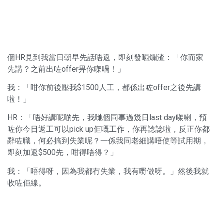
個HR見到我當日朝早先話唔返，即刻發晒爛渣：「你而家
先講？之前出咗offer畀你㗎喎！」
我：「咁你前後壓我$1500人工，都係出咗offer之後先講
啦！」
HR：「唔好講呢啲先，我哋個同事過幾日last day㗎喇，預
咗你今日返工可以pick up佢嘅工作，你再諗諗啦，反正你都
辭咗職，何必搞到失業呢？一係我同老細講唔使等試用期，
即刻加返$500先，咁得唔得？」
我：「唔得呀，因為我都冇失業，我有嘢做呀。」然後我就
收咗佢線。