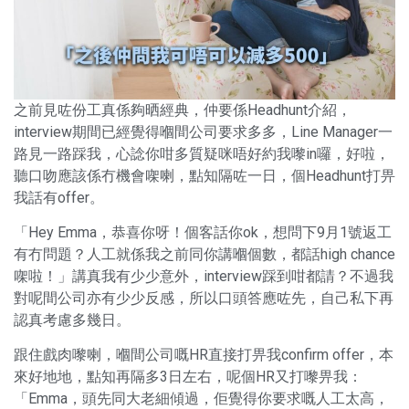
之前見咗份工真係夠晒經典，仲要係Headhunt介紹，
interview期間已經覺得嗰間公司要求多多，Line Manager一
路見一路踩我，心諗你咁多質疑咪唔好約我嚟in囉，好啦，
聽口吻應該係冇機會㗎喇，點知隔咗一日，個Headhunt打畀
我話有offer。
「Hey Emma，恭喜你呀！個客話你ok，想問下9月1號返工
有冇問題？人工就係我之前同你講嗰個數，都話high chance
㗎啦！」講真我有少少意外，interview踩到咁都請？不過我
對呢間公司亦有少少反感，所以口頭答應咗先，自己私下再
認真考慮多幾日。
跟住戲肉嚟喇，嗰間公司嘅HR直接打畀我confirm offer，本
來好地地，點知再隔多3日左右，呢個HR又打嚟畀我：
「Emma，頭先同大老細傾過，佢覺得你要求嘅人工太高，