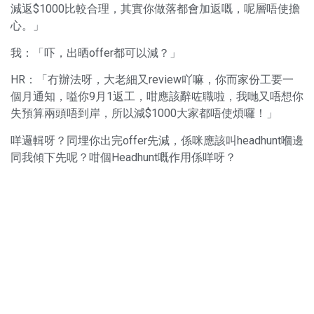
減返$1000比較合理，其實你做落都會加返嘅，呢層唔使擔
心。」
我：「吓，出晒offer都可以減？」
HR：「冇辦法呀，大老細又review吖嘛，你而家份工要一
個月通知，嗌你9月1返工，咁應該辭咗職啦，我哋又唔想你
失預算兩頭唔到岸，所以減$1000大家都唔使煩囉！」
咩邏輯呀？同埋你出完offer先減，係咪應該叫headhunt嗰邊
同我傾下先呢？咁個Headhunt嘅作用係咩呀？