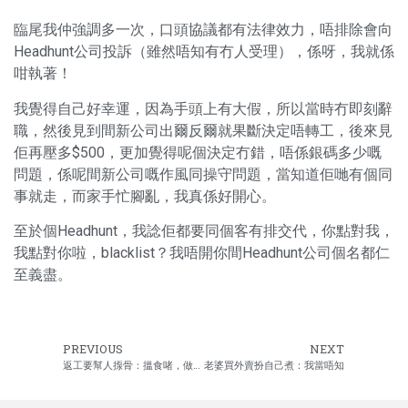
臨尾我仲強調多一次，口頭協議都有法律效力，唔排除會向
Headhunt公司投訴（雖然唔知有冇人受理），係呀，我就係
咁執著！
我覺得自己好幸運，因為手頭上有大假，所以當時冇即刻辭
職，然後見到間新公司出爾反爾就果斷決定唔轉工，後來見
佢再壓多$500，更加覺得呢個決定冇錯，唔係銀碼多少嘅
問題，係呢間新公司嘅作風同操守問題，當知道佢哋有個同
事就走，而家手忙腳亂，我真係好開心。
至於個Headhunt，我諗佢都要同個客有排交代，你點對我，
我點對你啦，blacklist？我唔開你間Headhunt公司個名都仁
至義盡。
PREVIOUS
NEXT
返工要幫人揼骨：搵食啫，做埋鴨好唔好？
老婆買外賣扮自己煮：我當唔知