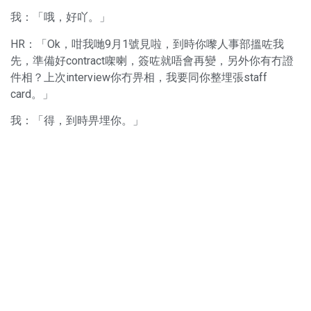
我：「哦，好吖。」
HR：「Ok，咁我哋9月1號見啦，到時你嚟人事部搵咗我
先，準備好contract㗎喇，簽咗就唔會再變，另外你有冇證
件相？上次interview你冇畀相，我要同你整埋張staff
card。」
我：「得，到時畀埋你。」