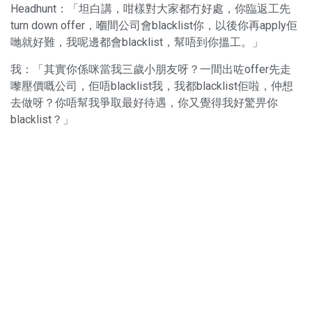
Headhunt：「坦白講，咁樣對大家都冇好處，你臨返工先
turn down offer，嗰間公司會blacklist你，以後你再apply佢
哋就好難，我呢邊都會blacklist，幫唔到你搵工。」
我：「其實你係咪當我三歲小朋友呀？一間出咗offer先走
嚟壓價嘅公司，佢唔blacklist我，我都blacklist佢啦，仲想
去做呀？你唔幫我爭取最好待遇，你又覺得我好驚畀你
blacklist？」