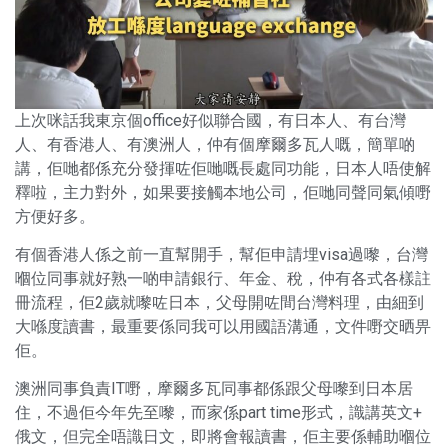
上次咪話我東京個office好似聯合國，有日本人、有台灣
人、有香港人、有澳洲人，仲有個摩爾多瓦人嘅，簡單啲
講，佢哋都係充分發揮咗佢哋嘅長處同功能，日本人唔使解
釋啦，主力對外，如果要接觸本地公司，佢哋同聲同氣傾嘢
方便好多。
有個香港人係之前一直幫開手，幫佢申請埋visa過嚟，台灣
嗰位同事就好熟一啲申請銀行、年金、稅，仲有各式各樣註
冊流程，佢2歲就嚟咗日本，父母開咗間台灣料理，由細到
大喺度讀書，最重要係同我可以用國語溝通，文件嘢交晒畀
佢。
澳洲同事負責IT嘢，摩爾多瓦同事都係跟父母嚟到日本居
住，不過佢今年先至嚟，而家係part time形式，識講英文+
俄文，但完全唔識日文，即將會報讀書，佢主要係輔助嗰位