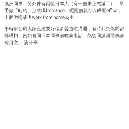
澳洲同事，另外仲有兩位日本人（有一個未正式返工），幫
手做「時給」形式嘅freelance，呢兩個就可以唔返office，
出面做嘢或者work from home為主。
平時喺公司大家已經要好似多聲道咁溝通，有時我突然間都
轉唔切，例如會同日本同事講咗廣東話，然後同澳洲同事講
咗日文……滴汗😅