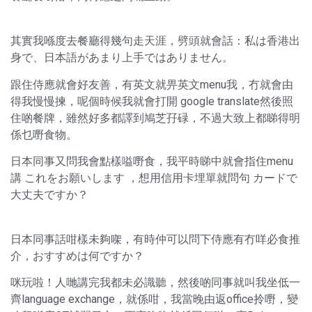
其實我喺度去餐廳得幾句走天涯，劈頭就會話：私は香港出
身で、日本語があまり上手ではありません。
跟住侍應就會好友善，有英文就畀英文menu我，冇就會由
得我慢慢揀，呢個時候我就會打開 google translate然後照
住啲餐牌，雖然好多都譯到鳩芝孖碌，不過大致上都睇得明
係乜嘢食物。
日本同事又問我會點樣嗌嘢食，我平時睇中就會指住menu
講 これをお願いします ，想用信用卡埋單就問句 カードで
大丈夫ですか？
日本同事話咁樣未夠㗎，有時仲可以問下侍應有冇咩必食推
介，おすすめは何ですか？
咪玩啦！人哋講完我都未必識聽，然後啲同事就叫我坐低一
齊language exchange，就係咁，我當晚由返office拎嘢，變