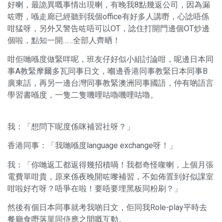
好喇，最詭異嘅事情出現喇，有晚我8點幾返公司，因為漏
咗嘢，喺走廊已經聽到我個office有好多人講嘢，心諗唔係
咁猛呀，另外又警告咗唔可以OT，諗住打開門邊個OT炒邊
個啦，點知一開……全部人齊晒！
咁佢哋喺度做緊咩呢，班友仔好似小組討論咁，呢邊日本同
事A教緊摩爾多瓦同事日文，嗰邊香港同事教緊日本同事B
廣東話，再另一邊台灣同事教緊澳洲同事國語，仲有啲語言
學習書喺度，一隻二隻嘰哩咕嚕嘰哩咕嚕。
我：「想問下呢度係咪補習社呀？」
香港同事：「我哋喺度language exchange呀！」
我：「你哋返工都返得幾招積喎！我都奇怪㗎喇，上個月張
電費單咁貴，原來係夜晚開咗嚟補習，不如佈置到好似課室
咁啦好冇呀？唔爭在啦！要唔要埋黑板同粉刷？」
然後有個日本同事就考我啲日文，佢同我Role-play平時去
餐廳食嘢落單同侍應之間嘅互動。