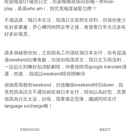
咗留喺度OT補習日文，而家晚晚就係同佢哋一齊Role-
play，真係who am i，我究竟喺度做緊乜嘢？
不過認真，喺日本生活，唔識日文當然生存到，但係你會少
咗好多樂趣，畀心機同時間去學之後，會發覺日常生活多咗
好多好風景。
講多個秘密你知，之前因為工作識咗個日本女仔，佢有提議
過weekend出嚟食飯，但係佢唔識英文，我日文又唔流利，
一諗起出到嚟好似演默劇咁，仲要係咁用google translate溝
通，然後……我就話weekend唔得閒喇😢
個個星期都有weekend，但係嗰個weekend特別down，我
竟然因為語言不通拒絕咗個日本女仔，唔知以為好型，其實
係因為日文太柒，好啦，我要痛定思痛，繼續同班友仔
language exchange喇！
PREVIOUS
NEXT