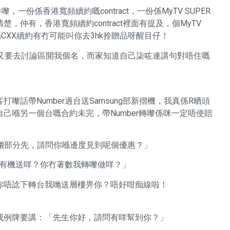
嚟，一份係香港寬頻續約嘅contract，一份係MyTV SUPER
仲有，香港寬頻續約contract裡面有提及，個MyTV
喺CXX續約有冇可能叫你去3hk拎贈品呀醒目仔！
，又要去討論區開我個名，而家知道自己柒咗連講句對唔住嘅
話帶Number過台送Samsung部新摺機，我真係R晒頭
己喺另一個台嘅合約未完，帶Number轉嚟係咪一定唔使賠
機嗰部分先，請問你喺邊度見到呢個優惠？」
該有機送咩？你冇著數我轉嚟做咩？」
你唔諗下轉台我哋送層樓畀你？唔好咁痴線啦！
我例牌要講：「先生你好，請問有咩幫到你？」