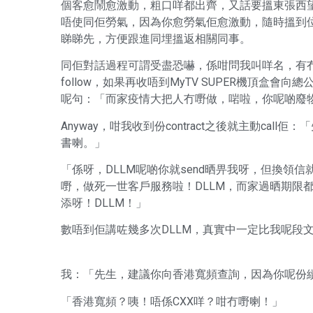
個客愈鬧愈激動，粗口咩都出齊，又話要搵東張西
唔使同佢勞氣，因為你愈勞氣佢愈激動，隨時搵到位入你
睇睇先，方便跟進同埋搵返相關同事。
同佢對話過程可謂受盡恐嚇，係咁問我叫咩名，有冇直線
follow，如果再收唔到MyTV SUPER機頂盒
呢句：「而家疫情大把人冇嘢做，啱啦，你呢啲廢
Anyway，咁我收到份contract之後就主動cal
書喇。」
「係呀，DLLM呢啲你就send晒畀我呀，但換領
嘢，做死一世客戶服務啦！DLLM，而家過晒期限都換
添呀！DLLM！」
數唔到佢講咗幾多次DLLM，真實中一定比我呢段
我：「先生，建議你向香港寬頻查詢，因為你呢份續
「香港寬頻？咦！唔係CXX咩？咁冇嘢喇！」