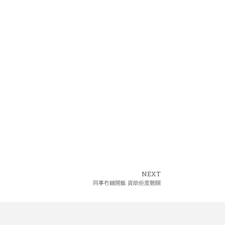
NEXT
同事冇錢開飯 資助佢度難關