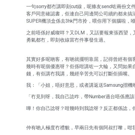
一句sorry都冇講即刻cut線，呢條友send咗兩份文件
客戶同意確認書，佢連自己同邊間公司續約都未搞清楚，
SUPER機頂盒係去3hk門市拎，喂你用下個腦啦，
之前唔係好威㗎咩？又DLM，又話要報東張西望
勇氣都冇，即刻收線當冇件事發生過。
其實好多呢啲客，有啲就擺明靠屈，記得曾經有個客打嚟
幾時有呢個優惠呀？佢係咁講咗一大輪，又問如果自
錢，有佢講冇我講，幾經辛苦先可以打斷佢插嘴。
我：「小姐，唔好意思，或者講返送Samsung摺
「冇見到呀，我自己諗咋，帶Number過台唔係應
嘩！你自己諗呀？咁幾時到我諗呀？反正都係諗，
仲有啲人極度冇禮貌，早兩日先有個阿叔打嚟，咁