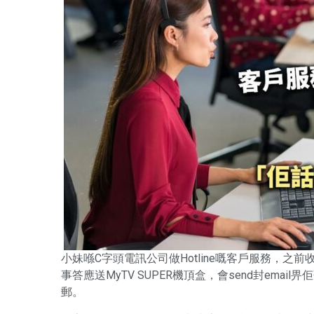
小妹喺C字頭電訊公司做Hotline嘅客戶服務，
事答應送MyTV SUPER機頂盒，會send封em
郵。