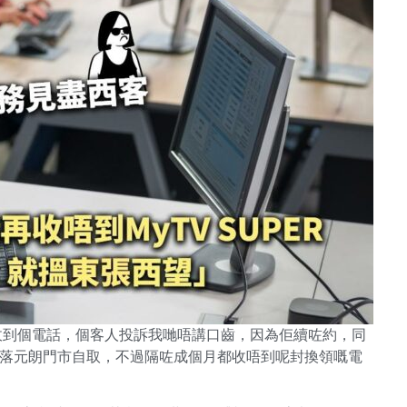
之前收到個電話，個客人投訴我哋唔講口齒，因為佢續咗約，同
ail畀佢落元朗門市自取，不過隔咗成個月都收唔到呢封換領嘅電