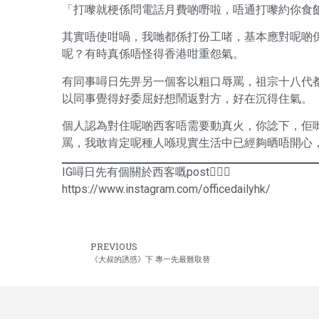
「打嚟就梗係問電話月費啲嘢啦，唔通打嚟約你食
其實唔使咁喎，我哋都係打份工啫，基本應對呢啲
呢？有時真係唔怪得香港咁重怨氣。
有同事噚日先畀另一個客以粗口辱罵，祖宗十八代
以同事覺得好委屈好想鬧返對方，好在沉得住氣。
個人認為對住呢啲西客唔需要動真火，你諗下，佢
罵，我敢肯定呢種人喺現實生活中已經夠晒唔開心
IG噚日先有個關於西客嘅post🤦🏻‍♂️
https://www.instagram.com/officedailyhk/
PREVIOUS
《大叔的誘惑》下 專一先最難取替