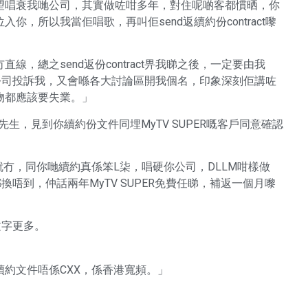
望唱衰我哋公司，其實做咗咁多年，對住呢啲客都慣晒，你
，所以我當佢唱歌，再叫佢send返續約份contract嚟
，總之send返份contract畀我睇之後，一定要由我
會向總公司投訴我，又會喺各大討論區開我個名，印象深刻佢講咗
物都應該要失業。」
l佢：「先生，見到你續約份文件同埋MyTV SUPER嘅客戶同意確認
信就冇，同你哋續約真係笨L柒，唱硬你公司，DLLM咁樣做
唔到，仲話兩年MyTV SUPER免費任睇，補返一個月嚟
文字更多。
約文件唔係CXX，係香港寬頻。」