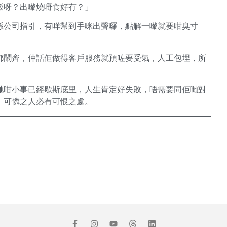
飯呀？出嚟燒嘢食好冇？」
係公司指引，有咩幫到手咪出聲囉，點解一嚟就要咁臭寸
都鬧齊，仲話佢做得客戶服務就預咗要受氣，人工包埋，所
哋咁小事已經歇斯底里，人生肯定好失敗，唔需要同佢哋對
，可憐之人必有可恨之處。