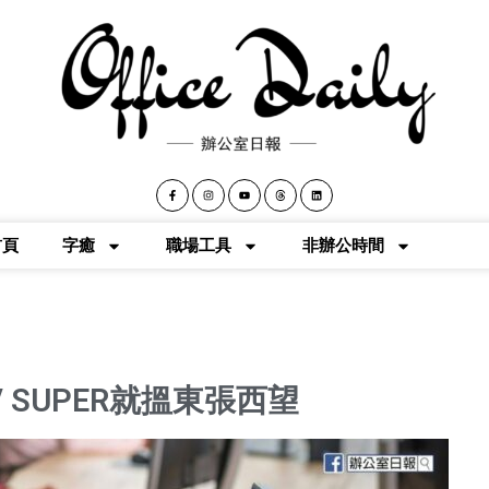
首頁
字癒
職場工具
非辦公時間
 SUPER就搵東張西望