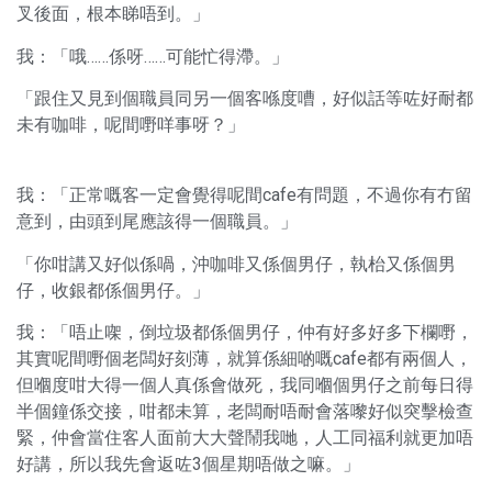
叉後面，根本睇唔到。」
我：「哦……係呀……可能忙得滯。」
「跟住又見到個職員同另一個客喺度嘈，好似話等咗好耐都
未有咖啡，呢間嘢咩事呀？」
我：「正常嘅客一定會覺得呢間cafe有問題，不過你有冇留
意到，由頭到尾應該得一個職員。」
「你咁講又好似係喎，沖咖啡又係個男仔，執枱又係個男
仔，收銀都係個男仔。」
我：「唔止㗎，倒垃圾都係個男仔，仲有好多好多下欄嘢，
其實呢間嘢個老闆好刻薄，就算係細啲嘅cafe都有兩個人，
但嗰度咁大得一個人真係會做死，我同嗰個男仔之前每日得
半個鐘係交接，咁都未算，老闆耐唔耐會落嚟好似突擊檢查
緊，仲會當住客人面前大大聲鬧我哋，人工同福利就更加唔
好講，所以我先會返咗3個星期唔做之嘛。」