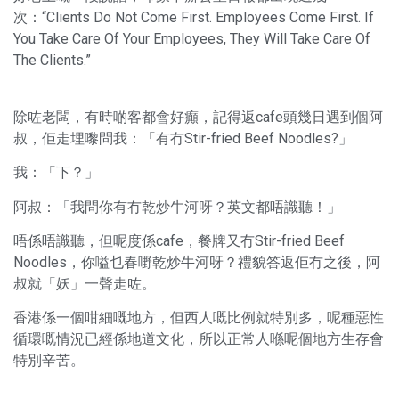
次：“Clients Do Not Come First. Employees Come First. If
You Take Care Of Your Employees, They Will Take Care Of
The Clients.”
除咗老闆，有時啲客都會好癲，記得返cafe頭幾日遇到個阿
叔，佢走埋嚟問我：「有冇Stir-fried Beef Noodles?」
我：「下？」
阿叔：「我問你有冇乾炒牛河呀？英文都唔識聽！」
唔係唔識聽，但呢度係cafe，餐牌又冇Stir-fried Beef
Noodles，你嗌乜春嘢乾炒牛河呀？禮貌答返佢冇之後，阿
叔就「妖」一聲走咗。
香港係一個咁細嘅地方，但西人嘅比例就特別多，呢種惡性
循環嘅情況已經係地道文化，所以正常人喺呢個地方生存會
特別辛苦。