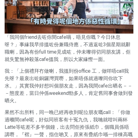
「我同個friend去咗你間cafe喎，唔見你嘅？今日休息
呀？」事緣我早排搵咗份兼職侍應，不過返咗3個星期就辭
職喇，因為有份full time見成咗，仲未嚟得切同朋友講，佢
就失驚無神殺落cafe搵我，所以大家緣慳一面。
我：「上個禮拜冇做喇，我搵到份office 工，做咩唔call我
先呀？最衰出咗銅鑼灣買嘢，如果唔係就過嚟同你吹下
水。」其實我仲好想叫個朋友走，因為我間cafe出晒名－－
－態度差，當日仲係weekend勁多人，肯定舊同事會做到發
晒火。
果然不出所料，同一晚已經再收到呢位朋友嘅call：「你做
過嗰間cafe呢，好似同班客有十冤九仇，我哋就咁叫兩杯
Latte等咗差不多半個鐘，出去問佢拎張紙巾，個職員係唔
講嘢，『褶』一聲，指住啲叉，原來有疊紙巾喺一排棟高嘅