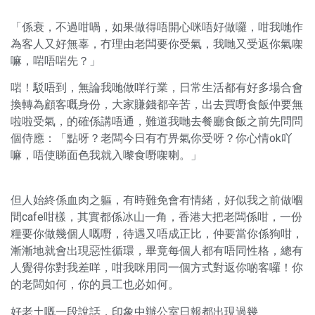
「係衰，不過咁喎，如果做得唔開心咪唔好做囉，咁我哋作
為客人又好無辜，冇理由老闆要你受氣，我哋又受返你氣㗎
嘛，啱唔啱先？」
啱！駁唔到，無論我哋做咩行業，日常生活都有好多場合會
換轉為顧客嘅身份，大家賺錢都辛苦，出去買嘢食飯仲要無
啦啦受氣，的確係講唔通，難道我哋去餐廳食飯之前先問問
個侍應：「點呀？老闆今日有冇畀氣你受呀？你心情ok吖
嘛，唔使睇面色我就入嚟食嘢㗎喇。」
但人始終係血肉之軀，有時難免會有情緒，好似我之前做嗰
間cafe咁樣，其實都係冰山一角，香港大把老闆係咁，一份
糧要你做幾個人嘅嘢，待遇又唔成正比，仲要當你係狗咁，
漸漸地就會出現惡性循環，畢竟每個人都有唔同性格，總有
人覺得你對我差咩，咁我咪用同一個方式對返你啲客囉！你
的老闆如何，你的員工也必如何。
好老土嘅一段說話，印象中辦公室日報都出現過幾