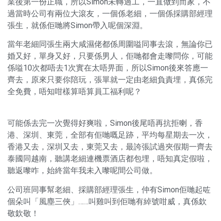
業後第一份正職，所以Simon未轉過工，一直做到而家，不
過當時公司有兩位大滾友，一個係老細，一個係採購部經理
張生，就係佢哋將Simon帶入呢個深淵。
當年老細同張生兩大咸濕佬都係周圍嗌同事去滾，無論你已
婚又好，單身又好，只要係男人，佢哋都會走嚟問你，可能
係嗌10次都唔去1次實在太唔畀面，所以Simon後來答應一
齊去，原來只要你陪玩，張單就一定由老細負責埋，真係完
全免費，唔知咁樣算唔算員工福利呢？
可能係去完一次覺得好爽啦，Simon後尾唔再抗拒喇，香
港、深圳、東莞，全部有佢哋嘅足跡，平均每星期去一次，
香港又去，深圳又去，東莞又去，最誇張試過夾假期一齊去
泰國同越南，聽講老細連機票酒店都包埋，唔知真定假啦，
聽返嚟咋，始終當年我未入嚟呢間公司做。
公司班同事幫老細、採購部經理張生，仲有Simon佢哋起咗
個朵叫「風塵三俠」……叫雞叫到佢哋有綽號咁威，真係欽
敬欽敬！