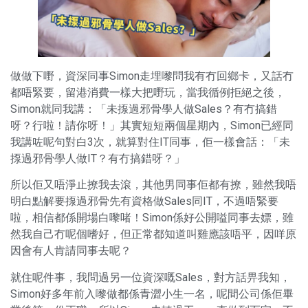
做做下嘢，資深同事Simon走埋嚟問我有冇回鄉卡，又話冇
都唔緊要，留港消費一樣大把嘢玩，當我循例拒絕之後，
Simon就同我講：「未揼過邪骨學人做Sales？有冇搞錯
呀？行啦！請你呀！」其實短短兩個星期內，Simon已經同
我講咗呢句對白3次，就算對住IT同事，佢一樣會話：「未
揼過邪骨學人做IT？有冇搞錯呀？」
所以佢又唔淨止撩我去滾，其他男同事佢都有撩，雖然我唔
明白點解要揼過邪骨先有資格做Sales同IT，不過唔緊要
啦，相信都係開場白嚟啫！Simon係好公開嗌同事去嫖，雖
然我自己冇呢個嗜好，但正常都知道叫雞應該唔平，因咩原
因會有人肯請同事去呢？
就住呢件事，我問過另一位資深嘅Sales，對方話畀我知，
Simon好多年前入嚟做都係青澀小生一名，呢間公司係佢畢