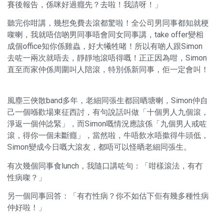
賽後報告，係咪好過癮先？去啦！我請呀！」
聽完你咁講，幾想免費去滾都驚啦！全公司男同事都知就梗
㗎喇，我就唔信啲男同事唔會同女同事講，take offer變相
成個office知你係雞蟲，好大犧牲啫！所以有啲人跟Simon
去咗一兩次就唔去，靜靜地滾唔得嘅！正正因為咁，Simon
直至而家仲係周圍叫人陪滾，特別係新同事，佢一定會叫！
風塵三俠散band多年，老細同張生都回晒塘喇，Simon仲自
己一個喺歡場東征西討，有句說話叫做「十個男人九個滾，
淨返一個仲諗緊」，而Simon嘅情況應該係「九個男人戒咗
滾，得你一個未斷癮」，當然啦，牛唔飲水唔撳得牛頭低，
Simon變成今日嘅大滾友，都唔可以怪晒老細同張生。
有次幾個同事食lunch，我隨口講咗句：「咁樣滾法，有冇
性病㗎？」
另一個同事回答：「有冇性病？你不如估下佢有幾多種性病
仲好啦！」