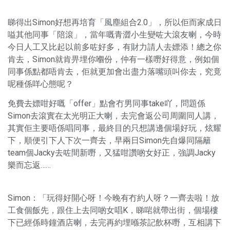
睇得出Simon好想再培育「風塵組合2.0」，所以佢而家成日
嗌其他同事「陪滾」，當年嘅青澀小生變咗大滾友喇，今時
今日人工又比起以前多咗好多，有財力請人去嫖添！總之你
肯去，Simon就肯畀埋你嗰份，仲有一樣嘢好得意，例如個
同事係點都唔肯去，佢就更加會出盡力落嘴頭叫你去，究竟
呢種係咩心態呢？
免費去嫖咁好嘅「offer」點會冇男同事take吖，問題係
Simon去滾實在太光明正大喇，去完會返公司周圍同人講，
其實佢主要唔係唱同事，最終目的只想講邊個場好玩，炫耀
下，順便引下人下次一齊去，早兩日Simon先自爆同隔籬
team個Jacky去咗間新嘢，又猛咁讚啲女好正，強調Jacky
樂而忘返……
Simon：「玩得好開心呀！今晚有冇約人呀？一齊去啦！放
工食個飯先，跟住上去同啲女唱K，睇啱就帶出街，個場樓
下已經係時鐘酒店喇，去完再約埋喺茶記飲杯嘢，互相講下