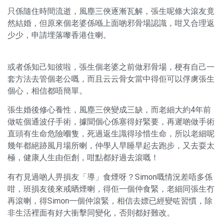
只係隨住時間流逝，風塵三俠逐漸瓦解，張生呢條大滾友竟
然結婚，但原來個老婆係喺上面啲邪骨場認識，咁又合理返
少少，申請埋落嚟香港住喇。
或者係知己知彼啦，張生個老婆之前做邪骨場，梗有自己一
套方法去管個老公嘅，而且云云骨女當中得佢可以俘虜張生
個心，相信都唔簡單。
張生婚後修心養性，風塵三俠變成三缺，而老細大約4年前
做咗個通波仔手術，據聞個心係塞得好緊要，再遲啲做手術
直頭有生命危險嗰隻，死過返生識得珍惜生命，所以老細呢
幾年都絕跡風月場所喇，仲學人早睡早起去跑步，又去耍太
極，健康人生由佢創，咁點都好過去滾嘅！
有冇見過啲人畀損友「導」食煙呀？Simon嘅情況差唔多係
咁，班損友後來戒晒煙喇，得佢一個仲食緊，老細同張生冇
再滾喇，得Simon一個仲滾緊，相信去嫖已經變咗習慣，除
非生活裡面有好大衝擊同變化，否則都好難改。