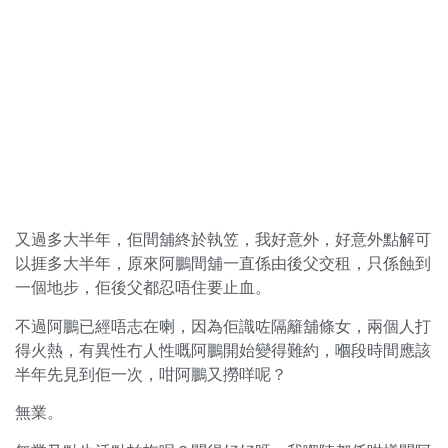
又過多大半年，佢間舖終於執笠，我好意外，好意外點解可
以捱多大半年，原來阿鵬間舖一直係由後父交租，只係蝕到
一個地步，佢後父都忍唔住要止血。
不過阿鵬已經唔志在喇，因為佢識咗隔籬舖條女，兩個人打
得火熱，有異性冇人性嘅阿鵬開始變得難約，嗰段時間應該
半年先見到佢一次，咁阿鵬又撈咩呢？
無業。