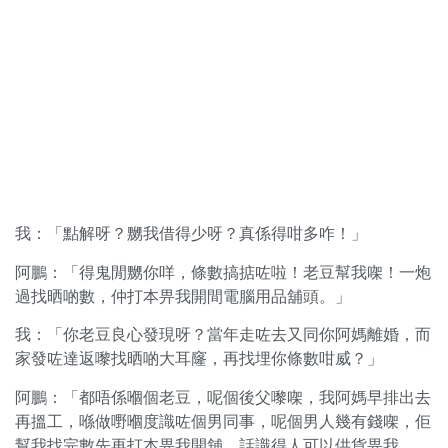
我：「點解呀？嬲我借得少呀？真係得咁多咋！」
阿鵬：「得鬼閒嬲你咩，條數搞掂咗啦！老豆幫我㗎！一炮
過找晒啲數，仲打本畀我開間電腦用品舖頭。」
我：「你老豆良心發現呀？當年走咗去又同你阿媽離婚，而
家發咗達返嚟找晒啲大耳窿，再找埋你條數咁威？」
阿鵬：「都唔係嗰個老豆，呢個後父嚟㗎，我阿媽早排出去
再搵工，喺做嘢嗰度識咗個男同事，呢個男人幾有錢㗎，佢
幫我找完數先再打本畀我開舖，話識得人可以供貨畀我