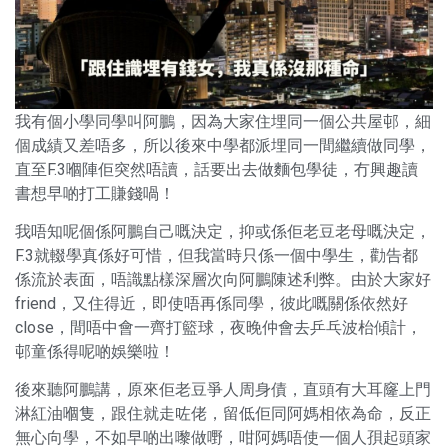
我有個小學同學叫阿鵬，因為大家住埋同一個公共屋邨，細
個成績又差唔多，所以後來中學都派埋同一間繼續做同學，
直至F.3嗰陣佢突然唔讀，話要出去做麵包學徒，冇興趣讀
書想早啲打工賺錢喎！
我唔知呢個係阿鵬自己嘅決定，抑或係佢老豆老母嘅決定，
F.3就輟學真係好可惜，但我當時只係一個中學生，勸告都
係流於表面，唔識點樣深層次向阿鵬陳述利弊。由於大家好
friend，又住得近，即使唔再係同學，彼此嘅關係依然好
close，間唔中會一齊打籃球，夜晚仲會去乒乓波枱傾計，
邨童係得呢啲娛樂啦！
後來聽阿鵬講，原來佢老豆爭人周身債，直頭有大耳窿上門
淋紅油嗰隻，跟住就走咗佬，留低佢同阿媽相依為命，反正
無心向學，不如早啲出嚟做嘢，咁阿媽唔使一個人孭起頭家