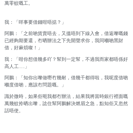
萬零蚊嘅工。
我：「咩事要借錢咁唔掂？」
阿鵬：「之前啲貨賣唔去，又搵唔到下線入會，借返嚟嘅錢
已經夠期要還，冇晒辦法之下先開聲求你，我同嗰啲黑財
借，好麻煩㗎！」
我：「咁你想借幾多吖？幫到一定幫，不過我而家都唔係好
高人工……」
阿鵬：「知你出嚟做嘢冇幾耐，借幾千都得啦，我呢度借啲
嗰度借啲，應該冇問題嘅。」
識於微時，如果佢呃我都冇辦法，結果我將當時銀行裡面嘅
萬幾蚊拎晒出嚟，諗住幫阿鵬解決燃眉之急，點知佢又忽然
話唔使。