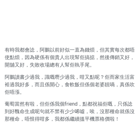
有時我都會諗，阿鵬以前好似一直為錢煩，但其實每次都唔
使點煩，因為硬係有個貴人出現幫佢搞掂，然後傳銷又好，
開舖又好，失敗收場總有人幫佢執手尾。
阿鵬讀書少過我，識嘅嘢少過我，咁又點呢？佢而家生活富
裕過我好多，而且係開心，食軟飯但係個老婆靚喎，真係吹
佢唔漲。
葡萄當然有啦，但佢係我個friend，點都祝福佢嘅，只係諗
到好醜命生成呢句就不禁有少少唏噓，唉，沒那種命就係沒
那種命，唔恨得咁多，我都係繼續搵平機票格價啦！