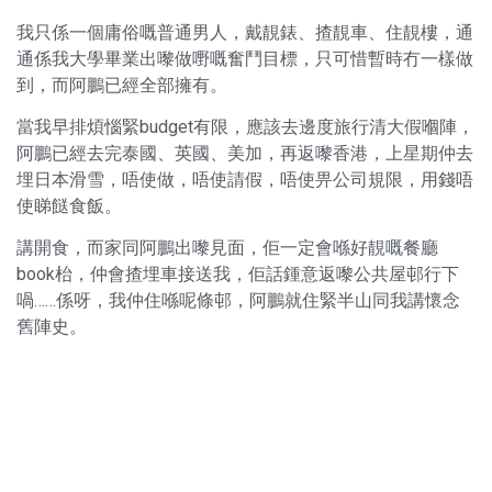
我只係一個庸俗嘅普通男人，戴靚錶、揸靚車、住靚樓，通
通係我大學畢業出嚟做嘢嘅奮鬥目標，只可惜暫時冇一樣做
到，而阿鵬已經全部擁有。
當我早排煩惱緊budget有限，應該去邊度旅行清大假嗰陣，
阿鵬已經去完泰國、英國、美加，再返嚟香港，上星期仲去
埋日本滑雪，唔使做，唔使請假，唔使畀公司規限，用錢唔
使睇餸食飯。
講開食，而家同阿鵬出嚟見面，佢一定會喺好靚嘅餐廳
book枱，仲會揸埋車接送我，佢話鍾意返嚟公共屋邨行下
喎……係呀，我仲住喺呢條邨，阿鵬就住緊半山同我講懷念
舊陣史。