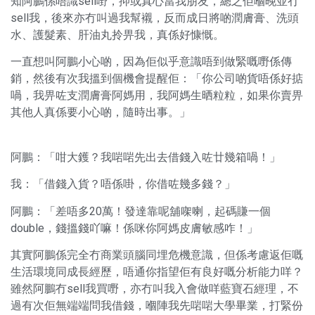
知阿鵬係唔識sell嘢，抑或真心當我朋友，總之佢嗰晚並冇
sell我，後來亦冇叫過我幫襯，反而成日將啲潤膚膏、洗頭
水、護髮素、肝油丸拎畀我，真係好慷慨。
一直想叫阿鵬小心啲，因為佢似乎意識唔到做緊嘅嘢係傳
銷，然後有次我搵到個機會提醒佢：「你公司啲貨唔係好掂
喎，我畀咗支潤膚膏阿媽用，我阿媽生晒粒粒，如果你賣畀
其他人真係要小心啲，隨時出事。」
阿鵬：「咁大鑊？我啱啱先出去借錢入咗廿幾箱喎！」
我：「借錢入貨？唔係啩，你借咗幾多錢？」
阿鵬：「差唔多20萬！發達靠呢舖㗎喇，起碼賺一個
double，錢搵錢吖嘛！係咪你阿媽皮膚敏感咋！」
其實阿鵬係完全冇商業頭腦同埋危機意識，但係考慮返佢嘅
生活環境同成長經歷，唔通你指望佢有良好嘅分析能力咩？
雖然阿鵬冇sell我買嘢，亦冇叫我入會做咩藍寶石經理，不
過有次佢無端端問我借錢，嗰陣我先啱啱大學畢業，打緊份