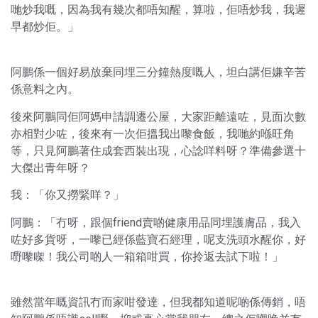
哋炒我嘅，因為我有幾次都唔知醒，算啦，佢唔炒我，我遲
早都炒佢。」
阿鵬係一個好易放棄同埋三分鐘熱度嘅人，坦白講佢嫌辛苦
係意料之內。
後來阿鵬同佢阿媽申請調遷公屋，大家距離遠咗，見面次數
亦相對少咗，後來有一次佢搵我出嚟食飯，我哋約喺旺角
等，只見阿鵬著住成套西裝出現，心諗咩料呀？準備參選十
大傑出青年呀？
我：「你又撈緊咩？」
阿鵬：「冇呀，跟個friend賣啲健康用品同埋護膚品，我入
咗好多貨呀，一嚟已經係藍寶石經理，呢支洗頭水醒你，好
嘢嚟㗎！我公司啲人一箱箱咁買，你拎返去試下啦！」
雖然當年嘅資訊冇而家咁發達，但我都知道呢啲係傳銷，唔