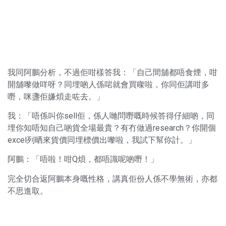
我同阿鵬分析，不過佢咁樣答我：「自己間舖都唔食煙，咁
開舖嚟做咩呀？同埋啲人係啱就會買㗎啦，你同佢講咁多
嘢，咪盞佢嫌煩走咗去。」
我：「唔係叫你sell佢，係人哋問嘢嘅時候答得仔細啲，同
埋你知唔知自己啲貨全場最貴？有冇做過research？你開個
excel列晒來貨價同埋標價出嚟啦，我試下幫你計。」
阿鵬：「唔啦！咁Q煩，都唔識呢啲嘢！」
完全切合返阿鵬本身嘅性格，講真佢份人係不學無術，亦都
不思進取。