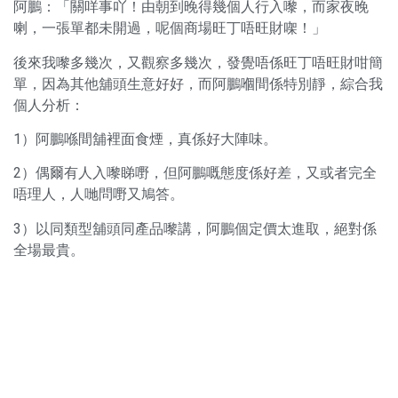
阿鵬：「關咩事吖！由朝到晚得幾個人行入嚟，而家夜晚
喇，一張單都未開過，呢個商場旺丁唔旺財㗎！」
後來我嚟多幾次，又觀察多幾次，發覺唔係旺丁唔旺財咁簡
單，因為其他舖頭生意好好，而阿鵬嗰間係特別靜，綜合我
個人分析：
1）阿鵬喺間舖裡面食煙，真係好大陣味。
2）偶爾有人入嚟睇嘢，但阿鵬嘅態度係好差，又或者完全
唔理人，人哋問嘢又鳩答。
3）以同類型舖頭同產品嚟講，阿鵬個定價太進取，絕對係
全場最貴。