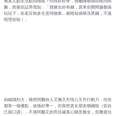
無業又點生活點拍拖呢？問得好好呀，我嗰陣都係咁樣問阿
鵬，然後佢話畀我知：「我條女好有錢，原來佢開間舖都係
玩玩下，佢老豆勁多生意同物業，都唔知係咪洗黑錢，不過
唔理佢啦！」
由細識到大，雖然阿鵬份人又懶又冇恆心又冇行動力，但佢
都有一個優點，就係好專一，佢當然貪女朋友啲錢啦（佢自
己親口講），不過阿鵬又的而且確真心鍾意條女，佢幾貪玩