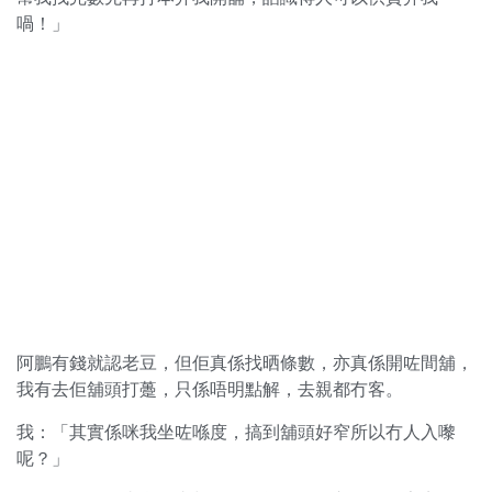
喎！」
阿鵬有錢就認老豆，但佢真係找晒條數，亦真係開咗間舖，
我有去佢舖頭打躉，只係唔明點解，去親都冇客。
我：「其實係咪我坐咗喺度，搞到舖頭好窄所以冇人入嚟
呢？」