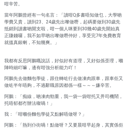
咁辛苦。
當年阿鵬曾經有一句名言：「讀咁Q多書唔知做乜，大學啲
學費又貴，讀到23、24歲先出嚟做嘢，起碼要做到30歲先
抵銷到讀書啲開支啦，咁一個人咪要到30幾40歲先開始真
正賺錢囉，我不如早啲出嚟做嘢仲好，享受完7年免費教育
就搵真銀喇，不知幾爽。」
我都有反思阿鵬嘅說話，好似好有道理，又好似係歪理，嗰
陣時細吖嘛，邊有咁強分析能力吖！
阿鵬先去做麵包學徒，跟住轉咗行去做凍肉跟車，跟車佢又
做咗半年唔夠，不過辭職原因都係一樣～～～嫌辛苦。
阿鵬：「痴線，啲凍肉勁重，我一袋一袋咁托又畀司機鬧，
托唔郁都冇辦法㗎喎！」
我：「咁嗰份麵包學徒又點解唔做呀？」
阿鵬：「熱到仆街喎！點做呀？又要晨咁早起身，其實係佢