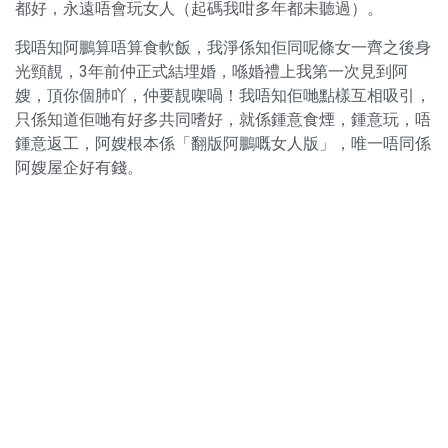
都好，永遠唔會玩女人（起碼我咁多年都未聽過）。
我唔知阿鵬算唔算食軟飯，我淨係知佢同呢條女一齊之後身
光頸靚，3年前仲正式結埋婚，喺婚禮上我第一次見到阿
嫂，頂你個肺吖，仲要靚㗎喎！我唔知佢哋點樣互相吸引，
只係知道佢哋有好多共同嗜好，就係鍾意食煙，鍾意玩，唔
鍾意返工，阿嫂根本係「翻版阿鵬嘅女人版」，唯一唔同係
阿嫂屋企好有錢。