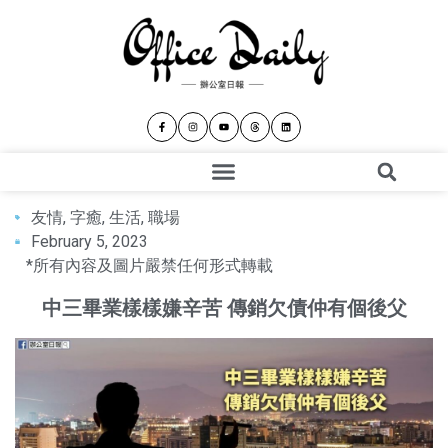
友情
,
字癒
,
生活
,
職場
February 5, 2023
*所有內容及圖片嚴禁任何形式轉載
中三畢業樣樣嫌辛苦 傳銷欠債仲有個後父