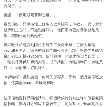
有次一齊加班，我都忍唔住講咗句：「好少見Team Head咁
冇架子。」
佢話：「做嘢最緊要開心嘛。」
親民係好，只係職場上好多人欺善怕惡，你敬人一尺，對方
就踩到上心口，不過點都好啦，佢而家有更好發展就足夠
喇，我間公司配唔起佢。
班細嘅終於意識到阿姐平時係單天保至尊，可惜太遲喇，
payroll不等人，搞唔掂隨時全間公司遲出糧，然後你會聽到
會計部班人拍keyboard、掟計數機，收線之後自言自語：
「啲友仔真係好麻煩架喎，成日請假，有啲請半日，有啲又
冇submit假紙，好亂呀！」
冷靜啲吖！講到請假，你哋先係專家，平時一個月請假嘅次
數，係其他team半年嘅總和呀！
結果佢哋要打畀阿姐請教，呢個時候終於知道咩叫做客氣同
禮貌喇，難為對方轉咗工都要幫手，呢位Team Head實在太