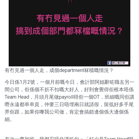
有冇見過一個人走，成個department冧檔嘅情況？
今日係1月2號，一個月前嘅今日，會計部阿姐辭咗職去另一
間公司，佢係個不折不扣嘅大好人，好到會覺得佢根本唔係
Team Head，月頭月尾做payroll得佢一個OT，班細嘅同佢講
嘢永遠都串串貢，仲要三日唔埋兩日就請假，留低好多手尾
畀佢跟，如果你嚟我公司做，肯定會搞錯邊個係大邊個係
細。