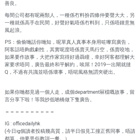
善良。
每間公司都有呢兩類人，一種係冇料扮四條仲要聲大大，另
一種就係高手在民間，好聲好氣唔係冇料到，只係唔鍾意無
風起浪。
PS：偷偷哋話你哋知，呢單真人真事本身用咗嚟寫廣告，
阿客話唔夠戲劇性，其實呢度唔係賣天馬行空，係賣咬地，
如果要作故事，大把作家寫得好過聶瞳，幸好阿客都理解大
家要求唔同，廣告最終和平解約，唉屌！2019一出閘就撻
Q，不過有共識並唔係壞事，唔啱風格無謂夾硬出。
如果你哋都見過一個人走，成個department冧檔嘅故事，留
言分享下啦！等我抄低啲橋做下隻廣告。
＝＝＝＝＝＝＝＝＝＝
IG :
officedailyhk
(今日ig個讀者投稿幾高質，請半日假見工撞正舊同事，唔請
都算，仲要畀佢教訓一餐。）