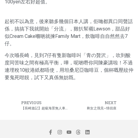
100yen左右好超值。
起初不以為意，後來聽多幾個日本人講，佢哋都異口同聲話
係，搞搞下我就開始「分流」，雞扒幫襯Lawson，甜品好
似Cream Cake嗰啲就揀Family Mart，飲咖啡自自然然去7
仔。
今次喺長崎，見到7仔有隻新咖啡叫「青の贅沢」，吹到酸
度同苦味之間有極高平衡，嘩，呢啲嘢你同陳豪講啦！不過
連埋稅10蚊港紙都唔使，用坦桑尼亞咖啡豆，個杯嘅壓紋仲
要鬼死咁靚，試下又真係無妨既。
PREVIOUS
NEXT
【長崎遊記】超級海景無人車站─聶瞳
剩女之我見─情侶座