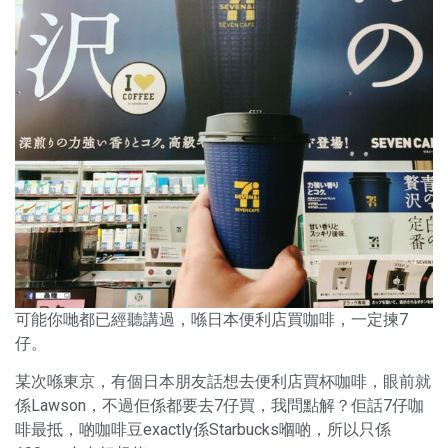
可能你哋都已經聽講過，喺日本便利店買咖啡，一定揀7
仔。
某次喺東京，有個日本朋友話想去便利店買杯咖啡，眼前就
係Lawson，不過佢係都要去7仔買，我問點解？佢話7仔咖
啡最抵，啲咖啡豆exactly係Starbucks嗰啲，所以只係