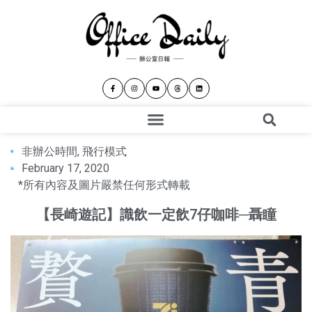
非辦公時間
,
飛行模式
February 17, 2020
*所有內容及圖片嚴禁任何形式轉載
【長崎遊記】識飲一定飲7仔咖啡─聶瞳