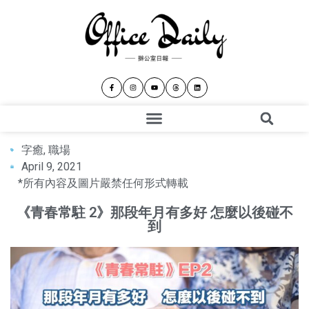
字癒
,
職場
April 9, 2021
*所有內容及圖片嚴禁任何形式轉載
《青春常駐 2》那段年月有多好 怎麼以後碰不
到