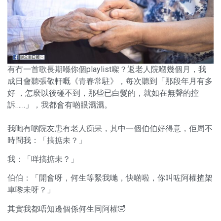
有冇一首歌長期喺你個playlist㗎？返老人院嗰幾個月，我
成日會聽張敬軒嘅《青春常駐》，每次聽到「那段年月有多
好 ，怎麼以後碰不到，那些已白髮的，就如在無聲的控
訴……」，我都會有啲眼濕濕。
我哋有啲院友患有老人痴呆，其中一個伯伯好得意，佢周不
時問我：「搞掂未？」
我：「咩搞掂未？」
伯伯：「開會呀，何生等緊我哋，快啲啦，你叫咗阿權揸架
車嚟未呀？」
其實我都唔知邊個係何生同阿權🤣