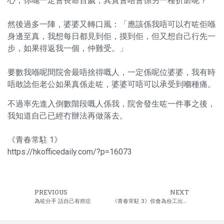
心，你哋一定會長命百歲，其實會唔會係另一種折磨呢？
然後過多一陣，婆婆又轉口風：「應該係我唔可以冇咗佢喺
身邊至真，我想每日都見到佢，摸到佢，但又想自己行先一
步，如果得返我一個，仲難受。」
要數我喺呢間院舍最唔捨得嘅人，一定係呢位婆婆，我有時
唔敢諗佢老公如果真係走咗，婆婆可唔可以承受到嗰種痛。
不過率先進入倒數階段嘅人係我，院舍發生咗一件事之後，
我知道自己已經冇辦法再做落去。
《青春常駐 1》
https://hkofficedaily.com/?p=16073
PREVIOUS
NEXT
為咗分手 話自己有癌症
《青春常駐 3》你會為份工出賣良知嗎？