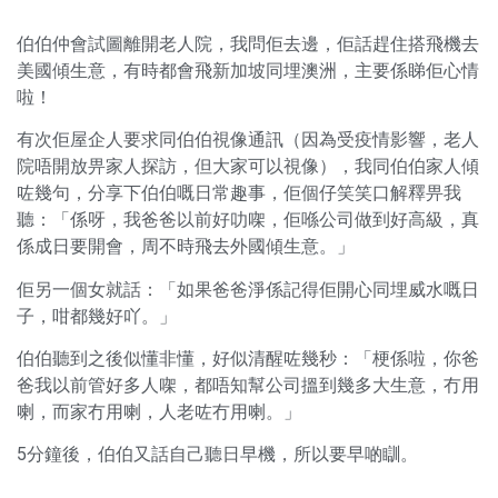
伯伯仲會試圖離開老人院，我問佢去邊，佢話趕住搭飛機去
美國傾生意，有時都會飛新加坡同埋澳洲，主要係睇佢心情
啦！
有次佢屋企人要求同伯伯視像通訊（因為受疫情影響，老人
院唔開放畀家人探訪，但大家可以視像），我同伯伯家人傾
咗幾句，分享下伯伯嘅日常趣事，佢個仔笑笑口解釋畀我
聽：「係呀，我爸爸以前好叻㗎，佢喺公司做到好高級，真
係成日要開會，周不時飛去外國傾生意。」
佢另一個女就話：「如果爸爸淨係記得佢開心同埋威水嘅日
子，咁都幾好吖。」
伯伯聽到之後似懂非懂，好似清醒咗幾秒：「梗係啦，你爸
爸我以前管好多人㗎，都唔知幫公司搵到幾多大生意，冇用
喇，而家冇用喇，人老咗冇用喇。」
5分鐘後，伯伯又話自己聽日早機，所以要早啲瞓。