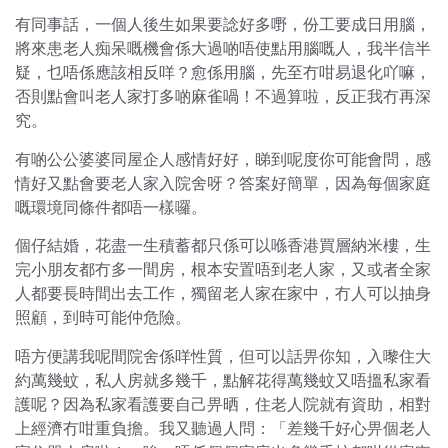
有同事話，一個人後生如果要諗好多嘢，份工要成日用腦，
將來患老人痴呆嘅機會係大過啲唔使點用腦嘅人，我半信半
疑，乜唔係應該相反咩？愈係用腦，先至冇咁易退化吖嘛，
否則點會叫老人家打多啲麻雀喎！不過算啦，反正我冇再深
究。
有啲公公婆婆同屋企人感情好好，睇到呢度你可能會問，感
情好又點會要老人家入院舍呀？答案好簡單，因為每個家庭
嘅環境同條件都唔一樣囉。
個仔結婚，花盡一生積蓄都只係可以喺香港買層納米樓，生
完小朋友都冇多一間房，根本安置唔到老人家，又或者全家
人都要長時間出去工作，獨留老人家在家中，冇人可以抽身
照顧，到時可能仲危險。
唔方便講我呢間院舍係咩性質，但可以話畀你知，入嚟住大
約萬幾蚊，私人房就多幾千，點解花得萬幾蚊又唔搵私家看
護呢？因為私家看護要自己畀晒，住老人院就有資助，相對
上經濟冇咁重負擔。我又聽過人問：「差幾千好心畀個老人