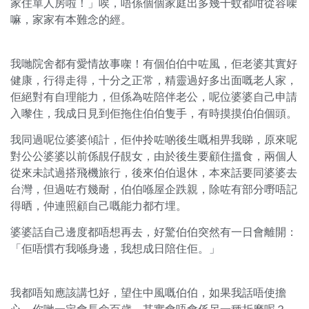
家住單人房啦！」唉，唔係個個家庭出多幾千蚊都咁從容㗎
嘛，家家有本難念的經。
我哋院舍都有愛情故事㗎！有個伯伯中咗風，佢老婆其實好
健康，行得走得，十分之正常，精靈過好多出面嘅老人家，
佢絕對有自理能力，但係為咗陪伴老公，呢位婆婆自己申請
入嚟住，我成日見到佢拖住伯伯隻手，有時摸摸伯伯個頭。
我同過呢位婆婆傾計，佢仲拎咗啲後生嘅相畀我睇，原來呢
對公公婆婆以前係靚仔靚女，由於後生要顧住搵食，兩個人
從來未試過搭飛機旅行，後來伯伯退休，本來話要同婆婆去
台灣，但過咗冇幾耐，伯伯喺屋企跌親，除咗有部分嘢唔記
得晒，仲連照顧自己嘅能力都冇埋。
婆婆話自己邊度都唔想再去，好驚伯伯突然有一日會離開：
「佢唔慣冇我喺身邊，我想成日陪住佢。」
我都唔知應該講乜好，望住中風嘅伯伯，如果我話唔使擔