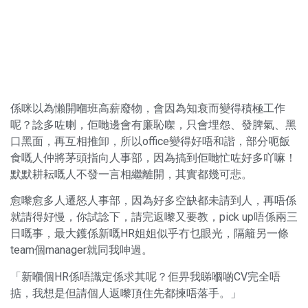
係咪以為懶開嗰班高薪廢物，會因為知衰而變得積極工作
呢？諗多咗喇，佢哋邊會有廉恥㗎，只會埋怨、發脾氣、黑
口黑面，再互相推卸，所以office變得好唔和諧，部分呃飯
食嘅人仲將茅頭指向人事部，因為搞到佢哋忙咗好多吖嘛！
默默耕耘嘅人不發一言相繼離開，其實都幾可悲。
愈嚟愈多人遷怒人事部，因為好多空缺都未請到人，再唔係
就請得好慢，你試諗下，請完返嚟又要教，pick up唔係兩三
日嘅事，最大鑊係新嘅HR姐姐似乎冇乜眼光，隔籬另一條
team個manager就同我呻過。
「新嗰個HR係唔識定係求其呢？佢畀我睇嗰啲CV完全唔
掂，我想是但請個人返嚟頂住先都揀唔落手。」