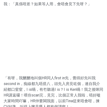
我：「真係咁差？如果等人用，會唔會見下先呀？」
「有呀，我嬲嬲地叫個HR同人first in先，覺得好先叫我
second in，痴線都九唔搭八，頭先入房見咗個，連自我介
紹都口窒窒，I is喎，有冇聽過I is？I is Ken喎！我之後咪同
HR講返囉！喂你scan完，見完，比個正常人我啦，唔好嘥
大家時間吖嘛，HR仲要閪我面，以前Tina從來唔會咁，揀
CV好準，叫得上嚟見嘅人都有個譜㗎！」