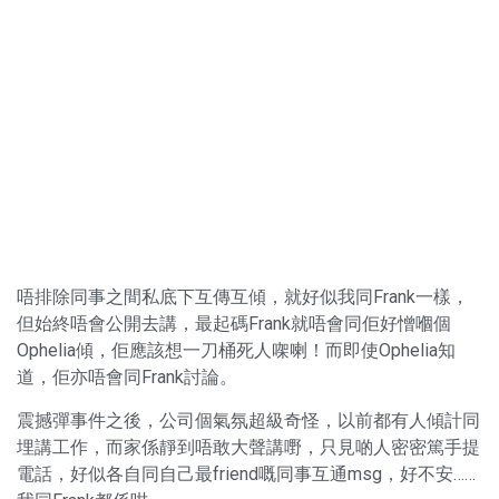
唔排除同事之間私底下互傳互傾，就好似我同Frank一樣，
但始終唔會公開去講，最起碼Frank就唔會同佢好憎嗰個
Ophelia傾，佢應該想一刀桶死人㗎喇！而即使Ophelia知
道，佢亦唔會同Frank討論。
震撼彈事件之後，公司個氣氛超級奇怪，以前都有人傾計同
埋講工作，而家係靜到唔敢大聲講嘢，只見啲人密密篤手提
電話，好似各自同自己最friend嘅同事互通msg，好不安……