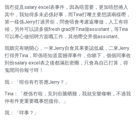
我冇提及salary excel表事件，因為唔需要，更加唔想捲入
其中，我知得多未必係好事，而Tina打嚟主要想講兩樣嘢，
第一樣係Jerry打過畀佢，問會唔會考慮返嚟做，人工有得
傾，另外可以請多個fresh grad畀Tina做assistant，等Tina
可以專心做招聘方面嘅工作，其他嘢交畀個assistant。
我聽完有啲開心，一來Jerry自食其果要認低威，二來Jerry
打得畀Tina，即係唔知道震撼彈事件，你睇下，個個同事收
到份salary excel表之後都滿肚密圈，只會為自己打算，得
鬼閒同你報寸咩！
我：「咁你有冇答應Jerry？」
Tina：「梗係冇啦，見到佢騰晒雞，我就安樂㗎喇，不過我
仲有件更重要嘅事想搵你。」
我：「咩事？」