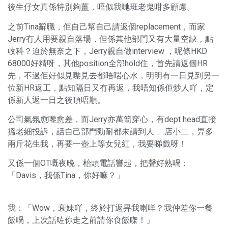
後生仔女真係特別夠薑，唔似我哋班老鬼咁多顧慮。
之前Tina辭職，佢自己幫自己請返個replacement，而家
Jerry冇人用要親自落場，但係其他部門又有大量空缺，點
收科？迫於無奈之下，Jerry親自做interview ，呢條HKD
68000好精呀，其他position全部hold住，首先請返個HR
先，不過佢好似見嚟見去都唔啱心水，明明有一日見到另一
位新HR返工，點知隔日又冇再返，我唔知係佢炒人吖，定
係新人返一日之後頂唔順。
公司氣氛愈嚟愈差，而Jerry亦萬箭穿心，有dept head直接
搵老細投訴，話自己部門勁耐都未請到人……店小二，畀多
兩斤花生我，再要一壺上等女兒紅，我要睇戲呀！
又係一個OT嘅夜晚，枱頭電話響起，把聲好熟喎：
「Davis，我係Tina，你好嘛？」
我：「Wow，衰妹吖，終於打返畀我喇咩？我仲差你一餐
飯喎，上次話咗你走之前請你食飯㗎！」