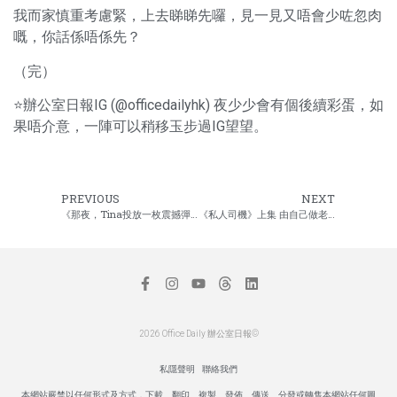
我而家慎重考慮緊，上去睇睇先囉，見一見又唔會少咗忽肉
嘅，你話係唔係先？
（完）
⭐辦公室日報IG (
@officedailyhk
) 夜少少會有個後續彩蛋，如
果唔介意，一陣可以稍移玉步過IG望望。
PREVIOUS
NEXT
《那夜，Tina投放一枚震撼彈》上集
《私人司機》上集 由自己做老闆 到轉行車老闆
2026 Office Daily 辦公室日報©
私隱聲明
聯絡我們
本網站嚴禁以任何形式及方式，下載、翻印、複製、發佈、傳送、分發或轉售本網站任何圖