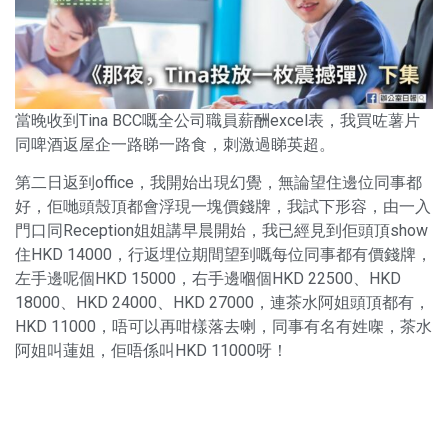
當晚收到Tina BCC嘅全公司職員薪酬excel表，我買咗薯片
同啤酒返屋企一路睇一路食，刺激過睇英超。
第二日返到office，我開始出現幻覺，無論望住邊位同事都
好，佢哋頭殼頂都會浮現一塊價錢牌，我試下形容，由一入
門口同Reception姐姐講早晨開始，我已經見到佢頭頂show
住HKD 14000，行返埋位期間望到嘅每位同事都有價錢牌，
左手邊呢個HKD 15000，右手邊嗰個HKD 22500、HKD
18000、HKD 24000、HKD 27000，連茶水阿姐頭頂都有，
HKD 11000，唔可以再咁樣落去喇，同事有名有姓㗎，茶水
阿姐叫蓮姐，佢唔係叫HKD 11000呀！