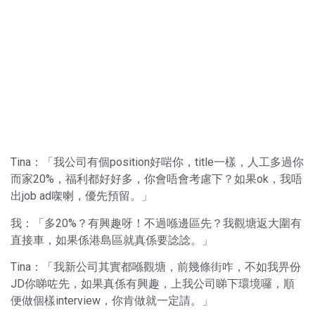
Tina：「我公司有個position好啱你，title一樣，人工多過你
而家20%，福利都好好多，你會唔會考慮下？如果ok，我唔
出job ad㗎喇，優先預留。」
我：「多20%？有興趣呀！不過喺邊區先？我觀塘返大圍有
直接車，如果係港島區就真係要諗諗。」
Tina：「我新公司其實都喺觀塘，前幾條街咋，不如我畀份
JD你睇咗先，如果真係有興趣，上我公司睇下環境囉，順
便做個樣interview，你肯做就一定請。」