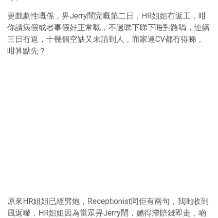
更戲劇性嘅係，畀Jerry鬧完嘅第二日，HR姐姐冇返工，咁
你請病假或者事假好正常嘅，不過睇下睇下唔對路喎，連續
三日冇返，十幾個空缺又未請到人，而家連CV都冇得睇，
咁算點先？
原來HR姐姐已經劈炮，Receptionist同佢有兩句，我哋收到
風返嚟，HR姐姐因為當眾畀Jerry鬧，嬲得滯賠錢即走，啲