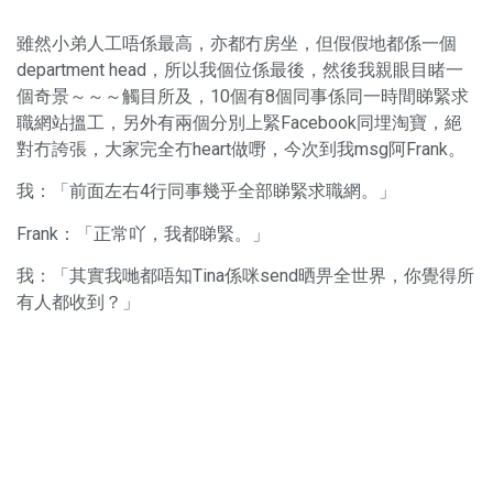
雖然小弟人工唔係最高，亦都冇房坐，但假假地都係一個
department head，所以我個位係最後，然後我親眼目睹一
個奇景～～～觸目所及，10個有8個同事係同一時間睇緊求
職網站搵工，另外有兩個分別上緊Facebook同埋淘寶，絕
對冇誇張，大家完全冇heart做嘢，今次到我msg阿Frank。
我：「前面左右4行同事幾乎全部睇緊求職網。」
Frank：「正常吖，我都睇緊。」
我：「其實我哋都唔知Tina係咪send晒畀全世界，你覺得所
有人都收到？」