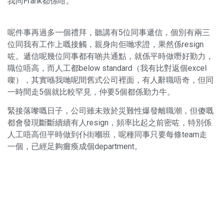
我同Frank都係咁。
呢件事再過多一個禮拜，聽講有5位同事遞信，個別有兩三
位同我有工作上嘅接觸，親身向佢哋求證，果然係resign
咗。遞信呢幾位同事都有啲共通點，就係平時做嘢好勤力，
職位唔高，而人工都below standard（我有比對返個excel
㗎），其實喺我哋呢間舊式公司裡面，有人辭職唔奇，但同
一時間走5個就比較罕見，仲要5個都係勤力牛。
緊接落嚟嘅日子，公司雖未致於災難性爆發離職潮，但傻嘅
都會發現斷斷續續有人resign，頻率比起之前密咗，特別係
人工唔高但平時做到仆街嗰班，呢種同事只要每條team走
一個，已經足夠癱瘓成個department。