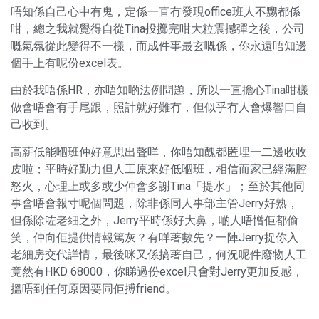
唔知係自己心中有鬼，定係一直冇發現office班人不嬲都係
咁，總之我就覺得自從Tina投擲完咁大粒震撼彈之後，公司
嘅氣氛從此變得不一樣，而成件事最玄嘅係，你永遠唔知邊
個手上有呢份excel表。
由於我唔係HR，亦唔知啲法例問題，所以一直擔心Tina咁樣
做會唔會有手尾跟，照計就好難冇，但似乎冇人會爆響口自
己收到。
高薪低能嗰班仲好意思出聲咩，你唔知醜都匿埋一二邊收收
皮啦；平時好勤力但人工原來好低嗰班，相信而家已經滿腔
怒火，心理上或多或少仲會多謝Tina「提水」；至於其他同
事會唔會報寸呢個問題，除非係同人事部主管Jerry好熟，
但係除咗老細之外，Jerry平時係好大鼻，啲人唔憎佢都偷
笑，仲向佢提供情報篤灰？有咩著數先？一陣Jerry捉你入
老細房交代詳情，最後咪又係搞著自己，何況呢件廢物人工
竟然有HKD 68000，你睇過份excel只會對Jerry更加反感，
搵唔到任何原因要同佢搏friend。