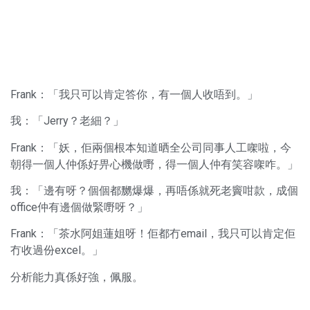
Frank：「我只可以肯定答你，有一個人收唔到。」
我：「Jerry？老細？」
Frank：「妖，佢兩個根本知道晒全公司同事人工㗎啦，今
朝得一個人仲係好畀心機做嘢，得一個人仲有笑容㗎咋。」
我：「邊有呀？個個都嬲爆爆，再唔係就死老竇咁款，成個
office仲有邊個做緊嘢呀？」
Frank：「茶水阿姐蓮姐呀！佢都冇email，我只可以肯定佢
冇收過份excel。」
分析能力真係好強，佩服。