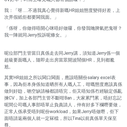
我：「呀……不過我真心覺得新嘅HR姐姐態度變得好差，上
次畀假紙佢都要閪我面。」
「係呀，你做得唔開心咪唔好做囉，你發我哋脾氣把鬼呀？
我一陣就同Jerry投訴呢條女。」
呢位部門主管當日真係走去同Jerry講，須知道Jerry係一個
超級要面嘅人，隨即走出房當眾開波鬧個HR，見到都尷
尬。
其實HR姐姐之所以閪口閪面，應該唔關份salary excel表
事，因為佢本身係知道晒所有人嘅人工，咁嘅態度應該真係
做到好攰，啲空缺請極都請唔完，佢又唔知係冇經驗定係亂
揀CV，加上各部門主管不斷咁Ban，大家累鬥累，唔好忘記
呢間公司嘅人事部唔單止負責請人，仲有好多下欄嘢要做，
正常人係承受唔到呢份workload，如果Jerry唔做嘢，佢下
面唔請返兩個人就一定冧檔，所以Tina以前真係單天保至
尊。