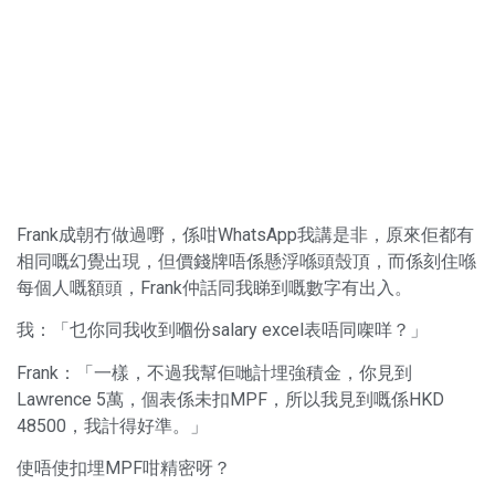
Frank成朝冇做過嘢，係咁WhatsApp我講是非，原來佢都有
相同嘅幻覺出現，但價錢牌唔係懸浮喺頭殼頂，而係刻住喺
每個人嘅額頭，Frank仲話同我睇到嘅數字有出入。
我：「乜你同我收到嗰份salary excel表唔同㗎咩？」
Frank：「一樣，不過我幫佢哋計埋強積金，你見到
Lawrence 5萬，個表係未扣MPF，所以我見到嘅係HKD
48500，我計得好準。」
使唔使扣埋MPF咁精密呀？