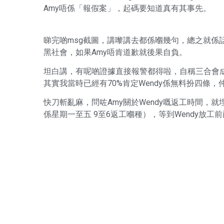
Amy唔係「報假案」，起碼要知道真有其事先。
睇完啲msg截圖，講嚟講去都係嗰幾句，總之就係
黑社會，如果Amy唔肯道歉就後果自負。
坦白講，有呢啲證據直接報警都得啦，自稱三合會成
其實我當時已經有70%肯定Wendy係無料扮四條，
快刀斬亂麻，問咗Amy關於Wendy嘅返工時間，就
係星期一至五 9至6返工嗰種），等到Wendy放工前