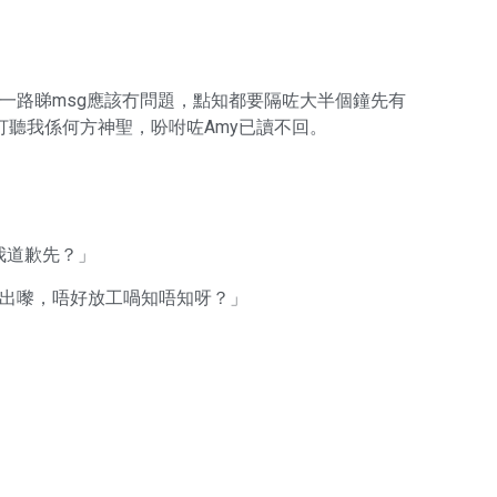
路做嘢一路睇msg應該冇問題，點知都要隔咗大半個鐘先有
佢，想打聽我係何方神聖，吩咐咗Amy已讀不回。
我道歉先？」
er唔出嚟，唔好放工喎知唔知呀？」