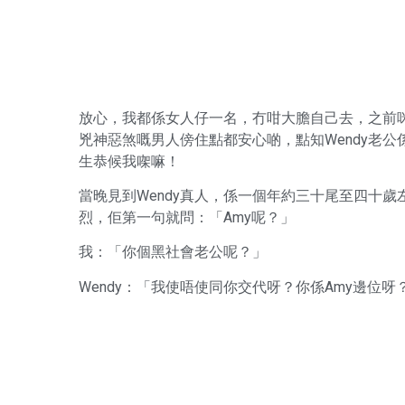
放心，我都係女人仔一名，冇咁大膽自己去，之前咪提
兇神惡煞嘅男人傍住點都安心啲，點知Wendy老公
生恭候我㗎嘛！
當晚見到Wendy真人，係一個年約三十尾至四十
烈，佢第一句就問：「Amy呢？」
我：「你個黑社會老公呢？」
Wendy：「我使唔使同你交代呀？你係Amy邊位呀