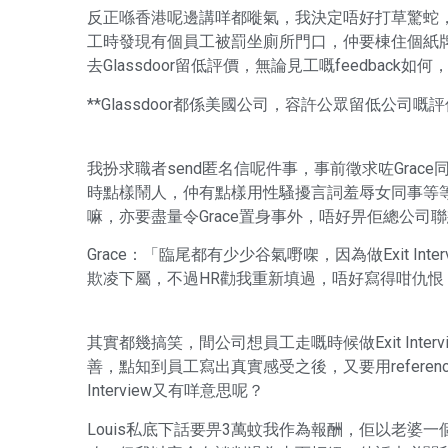
反正喺香港呢邊講咩都嘥氣，我決定唔好打草驚蛇，求其開個
工時發現有個員工被罰坐廁所門口，仲要棟住個紙
去Glassdoor留低評價，無論見工嘅feedback
**Glassdoor都係美國公司，容許公眾留低公司嘅評
我扮求職者send匿名信呢件事，事前徵求咗Grace
時點樣鬧人，仲有點樣用性騷擾言詞羞辱女同事等
嘛，亦要盡量令Grace置身事外，唔好畀佢總公司聯
Grace：「臨尾都有少少谷氣嘢㗎，因為做Exit In
欺凌下屬，不過HR勸我重新填過，唔好寫得咁仇恨，條件係
其實都幾搞笑，間公司想員工走嘅時候做Exit Inte
善，點知到員工寫出真實感受之後，又要用reference
Interview又有咩意思呢？
Louis私底下話要畀3萬蚊我作為報酬，佢以老婆