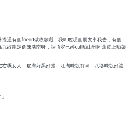
過有個friend做收數嘅，我叫咗呢個朋友車我去，有個
係九紋龍定係陳浩南呀，話唔定已經call晒山雞同蕉皮上晒架
歲左右嘅女人，皮膚好黑好瘦，江湖味就冇喇，八婆味就好濃
？」