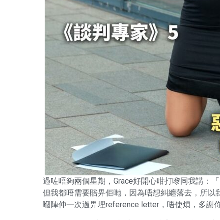
過咗唔夠兩個星期，Grace好開心咁打嚟同我講
但我都唔需要賠畀佢哋，因為唔想糾纏落去，所以我同意咗
嗰陣仲一次過畀埋reference letter，唔使煩，多