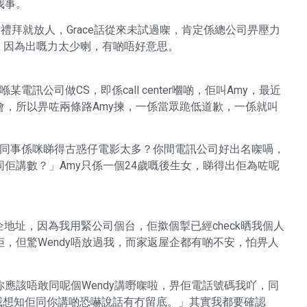
我事。
一個禮拜就放人，Grace話從來未試過㗎，肯定係總公司畀壓力
多，因為出嘅力太少喇，有啲唔好意思。
電訊公司做CS，即係call center嗰啲，佢叫Amy，最近
，所以畀咗兩條路Amy揀，一係當眾跪低道歉，一係就叫
聽錯？個同事係咪睇得古惑仔電影太多？你間電訊公司好出名㗎喎，
佢講數？」Amy只係一個24歲嘅後生女，睇得出佢為咗呢
企地址，因為我用緊公司個台，佢撳個掣已經check晒我個人
，但驚Wendy唔放過我，而家返屋企都有啲不安，怕畀人
應該唔敢同呢個Wendy講嘢㗎啦，畀佢電話號碼我吖，同
都得，我想知佢同你講啲恐嚇說話有冇留底。」其實我都要確認