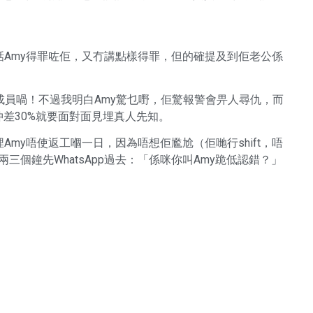
話Amy得罪咗佢，又冇講點樣得罪，但的確提及到佢老公係
員喎！不過我明白Amy驚乜嘢，佢驚報警會畀人尋仇，而
仲差30%就要面對面見埋真人先知。
埋Amy唔使返工嗰一日，因為唔想佢尷尬（佢哋行shift，唔
兩三個鐘先WhatsApp過去：「係咪你叫Amy跪低認錯？」