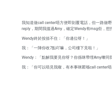
我知道做call center唔方便即刻覆電話，但一
reply，期間我搵過Amy，確定Wendy有msg
Wendy終於按捺不住：「你邊位呀！」
我：「一陣你收7點吖嘛，公司樓下見啦！」
Wendy：「點解我要見你呀？你係咪帶埋Amy嚟同
我：「你可以唔見我㗎，有本事咪匿喺call cent