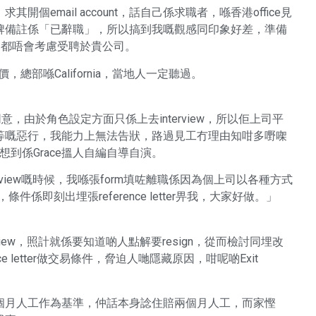
email account，話自己係求職者，喺香港office見
牌備註係「已辭職」，所以搞到我嘅觀感同印象好差，準備
如何，都唔會考慮受聘於貴公司。
價，總部喺California，當地人一定聽過。
同意，由於角色設定方面只係上去interview，所以佢上司平
等嘅惡行，我能力上無法告狀，路過見工冇理由知咁多嘢㗎
想到係Grace搵人自編自導自演。
terview嘅時候，我喺張form填咗離職係因為個上司以各種方式
即刻出埋張reference letter畀我，大家好做。」
rview，照計就係要知道啲人點解要resign，從而檢討同埋改
 letter做交易條件，脅迫人哋隱藏原因，咁呢啲Exit
一個月人工作為基準，仲話本身諗住賠兩個月人工，而家慳