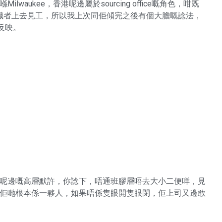
waukee，香港呢邊屬於sourcing office嘅角色，咁既
職者上去見工，所以我上次同佢傾完之後有個大膽嘅諗法，
反映。
香港呢邊嘅高層默許，你諗下，唔通班膠層唔去大小二便咩，見
證明佢哋根本係一夥人，如果唔係隻眼開隻眼閉，佢上司又邊敢