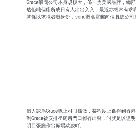
Grace嗰間公司本身規模大，係一隻美國品牌，總部喺Mil
然佢哋個廁所成日有人出出入入，最近亦經常有求
就係以求職者嘅身份，send匿名電郵向佢嘅總公司
個人認為Grace嘅上司咁樣做，某程度上係得到
到Grace被安排坐廁所門口都冇出聲，咁就足以
明目張膽作出職場欺凌吖。