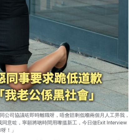
：「同公司協議咗即時離職呀，唔會賠剩低嗰兩個月人工畀我，
，寧願將啲時間用嚟搵新工，今日做Exit Interview
謝你呀！」