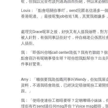
咗，但我以完全冇談判過為由而拒絕，仲話未必關
Louis：「點會唔關你事吖，send完匿名信過多
香港呢邊。」最後呢隻job收咗1萬，其實我都嫌
處理完Grace呢單之後，好快又有人搵我做嘢，對方喺某
被人針對，有個同事話佢好寸，仲自稱老公係黑社會
人搞佢。
我：「即係叫你喺call center跪低？我有冇
點會容許有呢啲事發生呀？咁你想我點幫你？出去同
件事好驚青。
Amy：「嗰個要我跪低嘅同事叫Wendy，佢知我屋
資料，不過我唔會跪低，已經決定唔做呢份工避開佢
跟。」
我：「使唔使連份工都唔要呀？定啲嚟喎小妹妹，你
埋佢有冇send過任何msg畀你？Voice msg