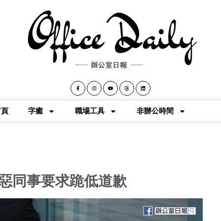
首頁
字癒
職場工具
非辦公時間
 惡同事要求跪低道歉