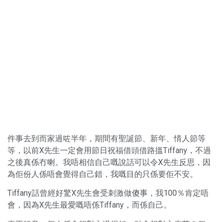
件事去到而家過咗半年，期間有聖誕節、新年、情人節等
等，以前X先生一定會用節日祝福借頭借路搵Tiffany，不過
之後真係冇喇。我唔相信自己嘅說話可以令X先生反思，因
為佢份人係唔會覺得自己錯，我嘅目的只係要佢不安。
Tiffany話曾經好驚X先生會受刺激做傻事，我100％肯定唔
會，因為X先生最愛嘅唔係Tiffany，而係自己。