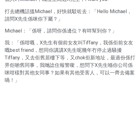
打去總機話搵Michael，好快就駁咗去：「Hello Michael，
請問X先生係咪你下屬？」
Michael：「係呀，請問你係邊位？有咩幫到你？」
我：「係咁嘅，X先生有個前女友叫Tiffany，我係佢前女友
嘅best friend，想同你講講X先生呢幾年冇停止過騷擾
Tiffany，又去佢舊居樓下等，又chok佢新地址，最過份係打
畀佢啲舊同事，我哋諗住報警㗎，想問下X先生喺你公司係
咪咁樣對其他女同事？如果有其他受害人，可以一齊去備案
喎！」