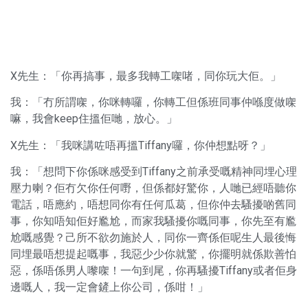
X先生：「你再搞事，最多我轉工㗎啫，同你玩大佢。」
我：「冇所謂㗎，你咪轉囉，你轉工但係班同事仲喺度做㗎
嘛，我會keep住搵佢哋，放心。」
X先生：「我咪講咗唔再搵Tiffany囉，你仲想點呀？」
我：「想問下你係咪感受到Tiffany之前承受嘅精神同埋心理
壓力喇？佢冇欠你任何嘢，但係都好驚你，人哋已經唔聽你
電話，唔應約，唔想同你有任何瓜葛，但你仲去騷擾啲舊同
事，你知唔知佢好尷尬，而家我騷擾你嘅同事，你先至有尷
尬嘅感覺？己所不欲勿施於人，同你一齊係佢呢生人最後悔
同埋最唔想提起嘅事，我惡少少你就驚，你擺明就係欺善怕
惡，係唔係男人嚟㗎！一句到尾，你再騷擾Tiffany或者佢身
邊嘅人，我一定會鏟上你公司，係咁！」