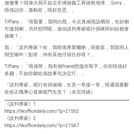
做傻事？咁偉大我不如去非洲做義工再拯救地球……Sorry，
唔係話你，激動咗，唔好意思。」
Tiffany：「唔緊要，我明白既，今次真係唔該晒你，佢好耐
冇搵我喇，另外想問呢，做你談判專家呢行係咪咩糾紛都會
接㗎？」
我：「談判專家？哈，我唔係專業嗰啲，唔敢當，我當同人
鬧交㗎咋！點呀，仲有其他仔煩住你呀？」
Tiffany：「唔係呀，我有個friend想搵你幫手，但佢唔係好
多錢，不如你聽咗個故事先決定吖。」
「談判專家」呢行有得做喎，生意一單接一單，唔通我要辭
咗份正職專心發展呢門生意？（未完待續）
《談判專家》1
https://hkofficedaily.com/?p=21562
《談判專家》2
https://hkofficedaily.com/?p=21567