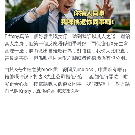
Tiffany真係一個好善良嘅女仔，聽到我話以其人之道，還治
其人之身，佢第一個反應唔係拍手叫好，而係擔心X先生會
諗埋一邊，繼而做出自殘嘅行為，對唔住，我份人比較直，
善良還善良，但係咁樣同大愛左膠或者道德撚係冇乜分別。
由於X先生鍾意就block我，得閒又unblock，咁我唯有喺冇
預警嘅情況下打去X先生公司搵佢傾計，點知佢行開咗，咁
就正合心意，接電話嘅人係佢女同事，我問點稱呼，對方話
自己叫Kristy，真係好高興認識你呀！