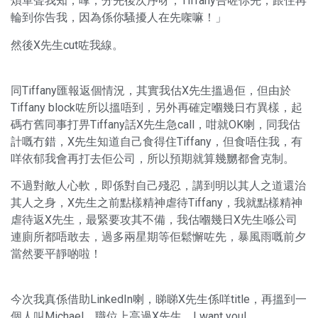
煩單聲我知，嗱，分先後次序呀，Tiffany告咗你先，跟住再
輪到你告我，因為係你騷擾人在先㗎嘛！」
然後X先生cut咗我線。
同Tiffany匯報返個情況，其實我估X先生搵過佢，但由於
Tiffany block咗所以搵唔到，另外再確定嗰幾日冇異樣，起
碼冇舊同事打畀Tiffany話X先生急call，咁就OK喇，同我估
計嘅冇錯，X先生知道自己食得住Tiffany，但食唔住我，有
咩依郁我會再打去佢公司，所以預期就算幾嬲都會克制。
不過對敵人心軟，即係對自己殘忍，講到明以其人之道還治
其人之身，X先生之前點樣精神虐待Tiffany，我就點樣精神
虐待返X先生，最緊要攻其不備，我估嗰幾日X先生喺公司
連廁所都唔敢去，過多兩星期等佢鬆懈咗先，暴風雨嘅前夕
當然要平靜啲啦！
今次我真係借助LinkedIn喇，睇睇X先生係咩title，再搵到一
個人叫Michael，職位上高過X先生，I want you!