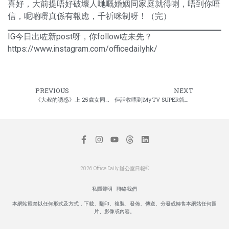
喜好，大前提唔好破壞人哋嘅婚姻同家庭就得喇，唔到你唔
信，呢啲嘢真係有報應，千祈咪制呀！（完）
IG今日出咗新post呀，你follow咗未先？
https://www.instagram.com/officedailyhk/
PREVIOUS
NEXT
《大叔的誘惑》上 25歲女同事戀男上司
佢話收唔到MyTV SUPER就搵東張西望
2026 Office Daily 辦公室日報©
私隱聲明
聯絡我們
本網站嚴禁以任何形式及方式，下載、翻印、複製、發佈、傳送、分發或轉售本網站任何圖
片、影像或內容。