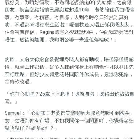
氣好臭，做嘢好衝動，不過同老婆拍拖8年先結婚，之前係
朋友，換言之結婚前已經識咗超過10年，老婆陪住我由唔懂
事、冇事業、冇積蓄、冇目標，去到今時今日雖然唔算好
叻，不過都ok唔使愁生活啦！呢個枕邊人唔止係我嘅太太，
仲係靈魂伴侶，Regina聽完之後就話明白，仲向我老婆講對
唔住，然後就離開，我哋兩公婆一齊送佢落樓㗎！」
的確，人愈大你愈會發覺埋身嘅人都有動機，唔係淨係講感
情，就算工作都係，好多人睇到你身上有啲條件可以利用先
至行埋嚟，但好少人願意花時間陪伴你成長，原諒你犯錯，
等待你改過。
「你冇心動咩？25歲卜卜脆喎！咪扮嘢啦！睇得出你沾沾自
喜。」
Samuel：「心動㗎！老婆都笑我呢啲大叔竟然吸引到後生
女，估唔到仲有市場，不如我問你一個問題吖，你覺得老細
靚唔靚仔？吸唔吸引？」