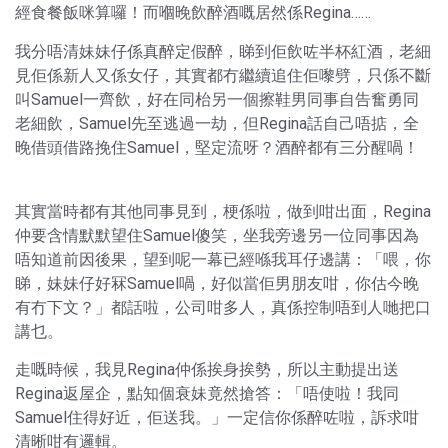
經食餐飯咪算囉！而嗰晚飲醉酒嘅居然係Regina……
我分唔清妹妹仔係真醉定假醉，睇到佢飲咗半杯紅酒，老細
見佢係新人又係女仔，其實都冇繼續追住佢嚟劈，只係不斷
叫Samuel一齊飲，好在同枱另一個擦鞋男同事自告奮勇同
老細飲，Samuel先至逃過一劫，但Regina話自己唔掂，全
晚借頭借路挽住Samuel，堅定流呀？酒醉都有三分醒喎！
其實當時都有其他同事見到，梗係啦，做到咁出面，Regina
仲要含情默默望住Samuel傻笑，坐我旁邊另一位同事因為
唔知道前因後果，望到呢一幕已經喺我耳仔邊講：「喂，你
睇，妹妹仔好冧Samuel喎，好似當佢男朋友咁，你估今晚
有冇下文？」都話啦，公司咁多人，真係控制唔到人哋把口
講乜。
走嘅時候，我見Regina仲係挨身挨勢，所以主動提出送
Regina返屋企，點知個衰妹竟然搶答：「唔使啦！我同
Samuel住得好近，佢送我。」一定信你係醉咗啦，訴求咁
清晰咁有邏輯。