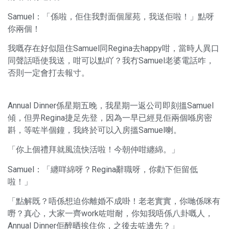
Samuel：「係啦，佢住我對面個屋苑，我送佢啦！」點呀
你兩個！
我嘅存在好似阻住Samuel同Regina去happy咁，當時人異口
同聲話唔使我送，咁可以點吖？我冇Samuel老婆電話咋，
否則一定會打去報寸。
Annual Dinner係星期五晚，我星期一返公司即刻搵Samuel
傾，但畀Regina捷足先登，因為一早已經見佢兩個喺房密
斟，等咗半個鐘，我終於可以入房搵Samuel喇。
「你上個禮拜就風流快活啦！今朝仲咁纏綿。」
Samuel：「纏咩綿呀？Regina辭職呀，你勸下佢留低
啦！」
「點解既？唔係想迫你離婚不成啩！老老實實，你哋係咪有
嘢？真心，大家一齊work咗咁耐，你知我唔係八卦嘅人，
Annual Dinner佢醉晒挨住你，之後去咗邊先？」