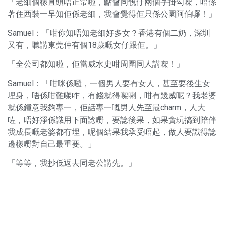
「老細個樣直頭唔正常啦，點會同靚仔兩個字掛勾㗎，唔係
著住西裝一早知佢係老細，我會覺得佢只係公園阿伯囉！」
Samuel：「咁你知唔知老細好多女？香港有個二奶，深圳
又有，聽講東莞仲有個18歲嘅女仔跟佢。」
「全公司都知啦，佢當威水史咁周圍同人講㗎！」
Samuel：「咁咪係囉，一個男人要有女人，甚至要後生女
埋身，唔係咁難㗎咋，有錢就得㗎喇，咁有幾威呢？我老婆
就係鍾意我夠專一，佢話專一嘅男人先至最charm，人大
咗，唔好淨係識用下面諗嘢，要諗後果，如果貪玩搞到陪伴
我成長嘅老婆都冇埋，呢個結果我承受唔起，做人要識得諗
邊樣嘢對自己最重要。」
「等等，我抄低返去同老公講先。」