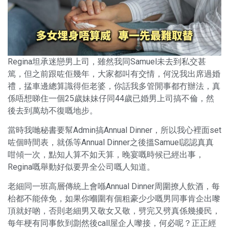
Regina坦承迷戀男上司，雖然我同Samuel未去到私交甚
篤，但之前跟咗佢幾年，大家都叫有交情，何況我出席過婚
禮，掹車邊總算識得佢老婆，你話我多管閒事都冇辦法，真
係唔想睇住一個25歲妹妹仔同44歲已婚男上司搞不倫，然
後去到萬劫不復嘅地步。
當時我哋秘書要幫Admin搞Annual Dinner，所以我心裡面set
咗個時間表，就係等Annual Dinner之後搵Samuel認認真真
咁傾一次，點知人算不如天算，晚宴嘅時候已經出事，
Regina嘅舉動好似要畀全公司嘅人知道。
老細同一班高層傳統上會喺Annual Dinner周圍撩人飲酒，每
枱都不能倖免，如果你嗰圍有個粗豪少少嘅男同事肯企出嚟
頂就好啲，否則老細男又敬女又敬，劈完又劈真係幾擾民，
每年梗有同事飲到劏然後call屋企人嚟接，何必呢？正正經