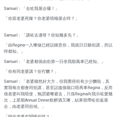
Samuel：「去咗我屋企囉！」
「你當老婆死㗎？你老婆唔喺屋企咩？」
Samuel：「講咗去邊呀？你知幾多先？」
「由Regina一入嚟做已經話鍾意你，我就日日聽佢講，所以
咩都知。」
Samuel：「老婆都係由佢第一日坐我順風車已經知。」
「你有同老婆講？佢冇嬲？」
Samuel：「老婆雖然好大方，但我覺得佢有少少嬲啦，其
實我每次都會同佢講，甚至話搵個藉口唔再車Regina，反而
係老婆叫我唔使，無謂避嚟避去，只係Regina向我示咗愛幾
次，上星期Annual Dinner飲醉酒又嚟，結果我帶咗佢返屋
企，由老婆同佢傾。」
「咁你老婆冇鬧爆佢咩？」