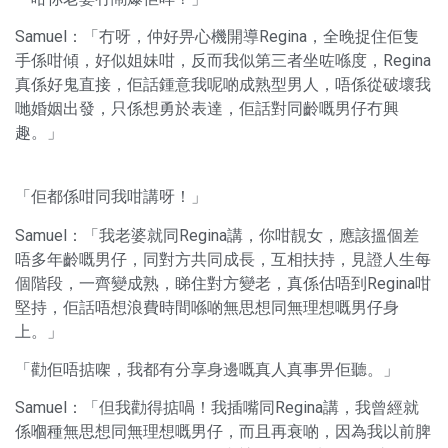
Samuel：「冇呀，仲好畀心機開導Regina，全晚捉住佢隻
手係咁傾，好似姐妹咁，反而我似第三者坐咗喺度，Regina
真係好鬼直接，佢話鍾意我呢啲成熟型男人，唔係從破壞我
哋婚姻出發，只係想勇於表達，佢話對同齡嘅男仔冇興
趣。」
「佢都係咁同我咁講呀！」
Samuel：「我老婆就同Regina講，你咁靚女，應該搵個差
唔多年齡嘅男仔，同對方共同成長，互相扶持，見證人生每
個階段，一齊變成熟，睇住對方變老，真係估唔到Regina咁
堅持，佢話唔想浪費時間喺啲無思想同無理想嘅男仔身
上。」
「勸佢唔掂㗎，我都有分享身邊嘅真人真事畀佢聽。」
Samuel：「但我勸得掂喎！我插嘴同Regina講，我曾經就
係嗰種無思想同無理想嘅男仔，而且再衰啲，因為我以前脾