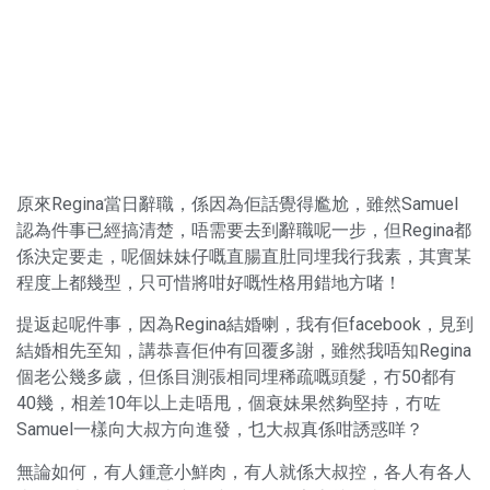
原來Regina當日辭職，係因為佢話覺得尷尬，雖然Samuel
認為件事已經搞清楚，唔需要去到辭職呢一步，但Regina都
係決定要走，呢個妹妹仔嘅直腸直肚同埋我行我素，其實某
程度上都幾型，只可惜將咁好嘅性格用錯地方啫！
提返起呢件事，因為Regina結婚喇，我有佢facebook，見到
結婚相先至知，講恭喜佢仲有回覆多謝，雖然我唔知Regina
個老公幾多歲，但係目測張相同埋稀疏嘅頭髮，冇50都有
40幾，相差10年以上走唔甩，個衰妹果然夠堅持，冇咗
Samuel一樣向大叔方向進發，乜大叔真係咁誘惑咩？
無論如何，有人鍾意小鮮肉，有人就係大叔控，各人有各人