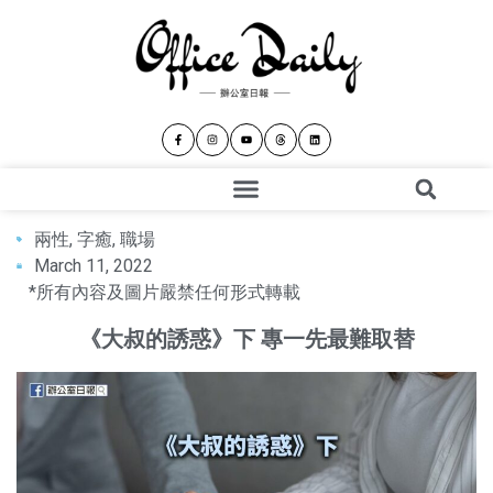
兩性
,
字癒
,
職場
March 11, 2022
*所有內容及圖片嚴禁任何形式轉載
《大叔的誘惑》下 專一先最難取替