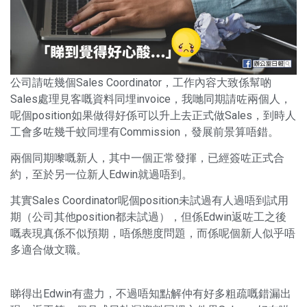
公司請咗幾個Sales Coordinator，工作內容大致係幫啲
Sales處理見客嘅資料同埋invoice，我哋同期請咗兩個人，
呢個position如果做得好係可以升上去正式做Sales，到時人
工會多咗幾千蚊同埋有Commission，發展前景算唔錯。
兩個同期嚟嘅新人，其中一個正常發揮，已經簽咗正式合
約，至於另一位新人Edwin就過唔到。
其實Sales Coordinator呢個position未試過有人過唔到試用
期（公司其他position都未試過），但係Edwin返咗工之後
嘅表現真係不似預期，唔係態度問題，而係呢個新人似乎唔
多適合做文職。
睇得出Edwin有盡力，不過唔知點解仲有好多粗疏嘅錯漏出