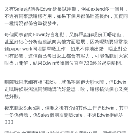
又有Sales提議畀Edwin延長試用期，例如extend多一個月，
不過有同事話咁樣冇用，如果下個月都係唔簽長約，其實同
一種情況都係會重複發生。
每個同事都向Edwin好言相勸，又解釋點解呢份工唔啱佢，
甚至好細心分析佢應該向其他方面發展，因為呢類要經常接
觸paper work同埋開單嘅工作，如果不停地出錯，唔止對公
司有影響，連佢自己每日返工都會有壓力，可能係聽到大家
咁盡力開解，結果Edwin伏喺個位直至7:30終於起身離開。
嗰陣我同老細有相同諗法，就係寧願佢大吵大鬧，但Edwin
走嘅時候眼濕濕同我哋講唔好意思，唉，咁樣搞法個心又突
然好酸。
後來聽返Sales講，佢哋之後有介紹其他工作畀Edwin，其中
一份係侍應，係Sales個朋友開嘅cafe，不過Edwin拒絕咗
🤷🏻‍♂️