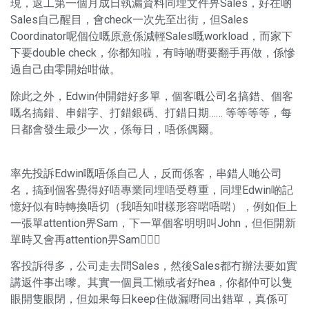
現，返工第一個月成日執漏資料同埋文件畀Sales，好在啲
Sales自己醒目，會check一次先至出街，但Sales
Coordinator呢個位嘅原意係減輕Sales嘅workload，而家下
下要double check，你都知啦，有時啲嘢要翻手再做，係慘
過自己由零開始咁做。
除此之外，Edwin仲開錯好多單，個客嘅公司名搞錯、個客
嘅名搞錯、串錯字、打錯銀碼、打錯日期…… 等等等等，每
日都會發生最少一次，係每日，唔係偶爾。
率先投訴Edwin嘅唔係自己人，反而係客，串錯人哋公司
名，搞到個客覺得好唔專業同埋唔受尊重，同埋Edwin啲記
憶好似有時轉換唔切（我唔知咁樣形容啱唔啱），例如佢上
一張單attention畀Sam，下一單個客明明叫John，但佢開新
單時又會再attention畀Sam🤦🏻‍♂️
客投訴得多，公司走去問Sales，然後Sales都冇辦法要如實
講返件事出嚟。其實一個員工懶或者好hea，你都仲可以隻
眼開隻眼閉，但如果每日keep住做漏嘢同出錯單，真係可