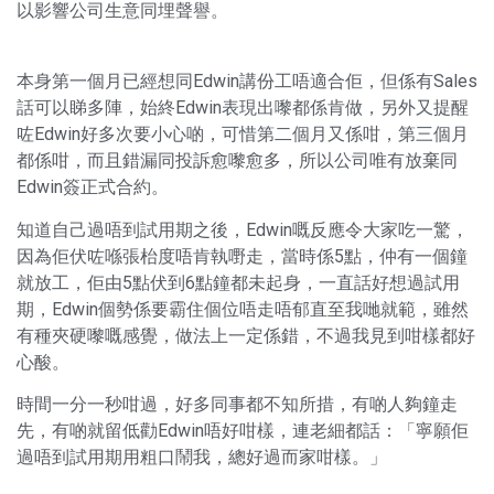
以影響公司生意同埋聲譽。
本身第一個月已經想同Edwin講份工唔適合佢，但係有Sales
話可以睇多陣，始終Edwin表現出嚟都係肯做，另外又提醒
咗Edwin好多次要小心啲，可惜第二個月又係咁，第三個月
都係咁，而且錯漏同投訴愈嚟愈多，所以公司唯有放棄同
Edwin簽正式合約。
知道自己過唔到試用期之後，Edwin嘅反應令大家吃一驚，
因為佢伏咗喺張枱度唔肯執嘢走，當時係5點，仲有一個鐘
就放工，佢由5點伏到6點鐘都未起身，一直話好想過試用
期，Edwin個勢係要霸住個位唔走唔郁直至我哋就範，雖然
有種夾硬嚟嘅感覺，做法上一定係錯，不過我見到咁樣都好
心酸。
時間一分一秒咁過，好多同事都不知所措，有啲人夠鐘走
先，有啲就留低勸Edwin唔好咁樣，連老細都話：「寧願佢
過唔到試用期用粗口鬧我，總好過而家咁樣。」