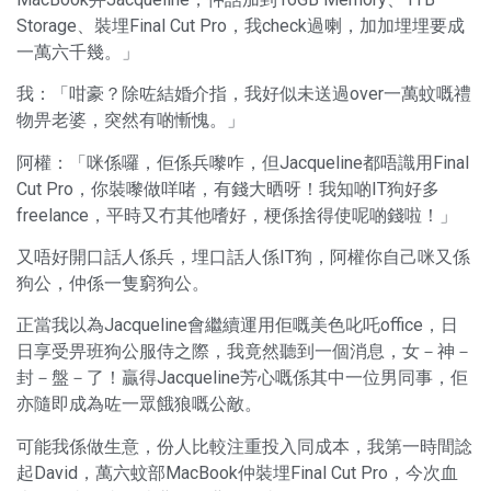
Storage、裝埋Final Cut Pro，我check過喇，加加埋埋要成
一萬六千幾。」
我：「咁豪？除咗結婚介指，我好似未送過over一萬蚊嘅禮
物畀老婆，突然有啲慚愧。」
阿權：「咪係囉，佢係兵嚟咋，但Jacqueline都唔識用Final
Cut Pro，你裝嚟做咩啫，有錢大晒呀！我知啲IT狗好多
freelance，平時又冇其他嗜好，梗係捨得使呢啲錢啦！」
又唔好開口話人係兵，埋口話人係IT狗，阿權你自己咪又係
狗公，仲係一隻窮狗公。
正當我以為Jacqueline會繼續運用佢嘅美色叱吒office，日
日享受畀班狗公服侍之際，我竟然聽到一個消息，女－神－
封－盤－了！贏得Jacqueline芳心嘅係其中一位男同事，佢
亦隨即成為咗一眾餓狼嘅公敵。
可能我係做生意，份人比較注重投入同成本，我第一時間諗
起David，萬六蚊部MacBook仲裝埋Final Cut Pro，今次血