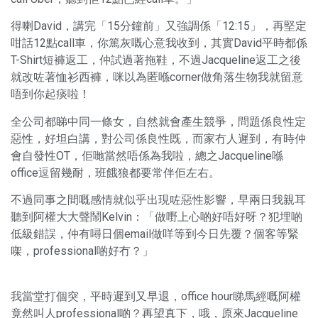
得喇David，講完「15分鐘前」又強調係「12:15」，再堅定
咁話12點call車，你篤灰嘅心意我收到，其實David平時都係
T-Shirt短褲返工，仲試過著拖鞋，不過Jacqueline返工之後
就改咗著恤衫西褲，咪以為匿喺corner做角落生物我就留意
唔到你起痰啦！
全公司都睇中同一條女，自然就會產生競爭，問題係良性定
惡性，好坦白講，對公司係良性既，而家冇人遲到，有時仲
會自發性OT，佢哋當然唔係為我啦，總之Jacqueline喺
office逗留幾耐，班餓狼都要常伴佢左右。
不過同事之間嘅感情就似乎出現咗惡性影響，早兩日我親耳
聽到阿權大大聲鬧Kelvin：「做嘢上心啲好唔好呀？犯埋啲
低級錯誤，仲有噚日個email做咩等到今日先覆？個客等緊
㗎，professional啲好冇？」
我當堂打個突，平時遲到又早退，office hour睇馬經嘅阿權
竟然叫人professional啲？再望真下，哦，原來Jacqueline