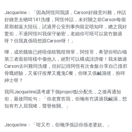
Jacqueline：「因為阿恆同我講，Carson好鍾意叫雞，仲話
好鍾意去啲咩141洗樓，阿恆仲話，未封關之前Carson每個
星期都返大陸玩，試過畀公安刑事拘留定唔知咩，總之我好
驚佢，不過阿恆叫我保守祕密，老細你可唔可以當冇聽過
呀？但我真係唔想跟Carson呀！」
嘩，成班餓狼已經唔係暗戰咁簡單，阿恆哥，希望你明白喺
第三者面前咁樣中傷他人，絕對可以構成誹謗㗎！我未聽過
Carson去叫雞同洗樓，但好記得阿恆有次食飯分享自己揼邪
骨嘅經驗，又雀仔按摩又魔鬼C餐，你咪又係鹹濕佬，扮咩
紳士呀？
我同Jacqueline講考慮下個project點分配先，之後再通知
佢，最後問咗句：「你老實答我，佢哋有冇講過我鹹濕，想
知有冇人屈我啫，聲譽攸關。」
Jacqueline：「咁又冇，佢哋淨係話你係老婆奴。」