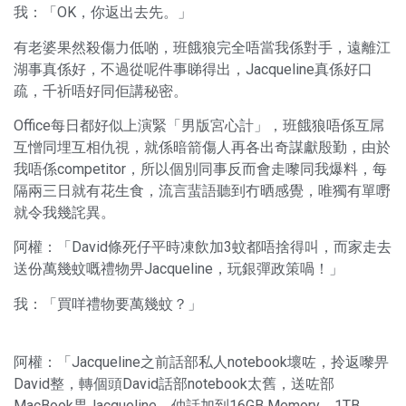
我：「OK，你返出去先。」
有老婆果然殺傷力低啲，班餓狼完全唔當我係對手，遠離江
湖事真係好，不過從呢件事睇得出，Jacqueline真係好口
疏，千祈唔好同佢講秘密。
Office每日都好似上演緊「男版宮心計」，班餓狼唔係互屌
互憎同埋互相仇視，就係暗箭傷人再各出奇謀獻殷勤，由於
我唔係competitor，所以個別同事反而會走嚟同我爆料，每
隔兩三日就有花生食，流言蜚語聽到冇晒感覺，唯獨有單嘢
就令我幾詫異。
阿權：「David條死仔平時凍飲加3蚊都唔捨得叫，而家走去
送份萬幾蚊嘅禮物畀Jacqueline，玩銀彈政策喎！」
我：「買咩禮物要萬幾蚊？」
阿權：「Jacqueline之前話部私人notebook壞咗，拎返嚟畀
David整，轉個頭David話部notebook太舊，送咗部
MacBook畀Jacqueline，仲話加到16GB Memory、1TB