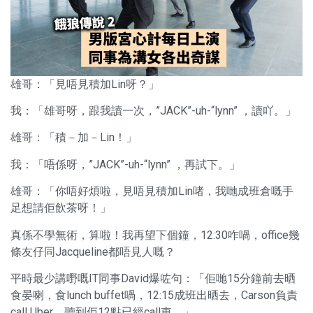
雄哥：「見唔見積加Lin呀？」
我：「雄哥呀，跟我讀一次，”JACK”-uh-“lynn” ，讀吖。」
雄哥：「積－加－Lin！」
我：「唔係呀，”JACK”-uh-“lynn” ，再試下。」
雄哥：「你唔好煩啦，見唔見積加Lin啫，我哋成班倉嘅手
足想請佢飲茶呀！」
真係不學無術，算啦！我再望下個鐘，12:30咋喎，office幾
條友仔同Jacqueline都唔見人嘅？
平時最少講嘢嘅IT同事David爆咗句：「佢哋15分鐘前去晒
食晏喇，食lunch buffet喎，12:15成班出晒去，Carson負責
call Uber，聽到佢12點已經call車。」