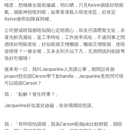
喺度，想喺條女面前攞威，明白晒，只見Kelvin個樣好唔順
氣，個眼神怨恨到呢，如果香港殺人唔使坐監，好肯定
Kelvin會即刻隊冧阿權。
公司變成咁我都唔知開心定唔開心，班友仔講嘢斯文咗，衣
著光鮮亮麗咗，返工準時咗，工作效率高咗，不過同事之間
感情好明顯差咗，好似呢個又憎嗰個，嗰個又憎呢個，使唔
使咁呀？一條女啫，又未去到天仙下凡，兄弟間搞到劍拔弩
張好冇癮喎！
後來有一日，我叫Jacqueline入房講公事，期間話有個
project想佢跟Carson學下點handle，Jacqueline竟然問可唔
可以唔跟Carson？
我：「點解？發生咩事？」
Jacqueline好似羞於啟齒，依依哦哦唔想講。
我：「有咩唔怕講喎，因為Carson呢個job比較輕鬆，我唔