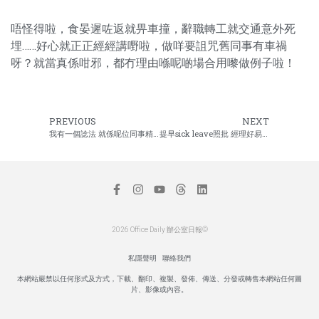
唔怪得啦，食晏遲咗返就畀車撞，辭職轉工就交通意外死
埋……好心就正正經經講嘢啦，做咩要詛咒舊同事有車禍
呀？就當真係咁邪，都冇理由喺呢啲場合用嚟做例子啦！
PREVIOUS
NEXT
我有一個諗法 就係呢位同事精神有問題
提早sick leave照批 經理好易話為
2026 Office Daily 辦公室日報©
私隱聲明
聯絡我們
本網站嚴禁以任何形式及方式，下載、翻印、複製、發佈、傳送、分發或轉售本網站任何圖
片、影像或內容。