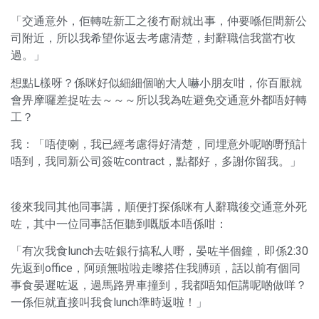
「交通意外，佢轉咗新工之後冇耐就出事，仲要喺佢間新公
司附近，所以我希望你返去考慮清楚，封辭職信我當冇收
過。」
想點L樣呀？係咪好似細細個啲大人嚇小朋友咁，你百厭就
會畀摩囉差捉咗去～～～所以我為咗避免交通意外都唔好轉
工？
我：「唔使喇，我已經考慮得好清楚，同埋意外呢啲嘢預計
唔到，我同新公司簽咗contract，點都好，多謝你留我。」
後來我同其他同事講，順便打探係咪有人辭職後交通意外死
咗，其中一位同事話佢聽到嘅版本唔係咁：
「有次我食lunch去咗銀行搞私人嘢，晏咗半個鐘，即係2:30
先返到office，阿頭無啦啦走嚟搭住我膊頭，話以前有個同
事食晏遲咗返，過馬路畀車撞到，我都唔知佢講呢啲做咩？
一係佢就直接叫我食lunch準時返啦！」