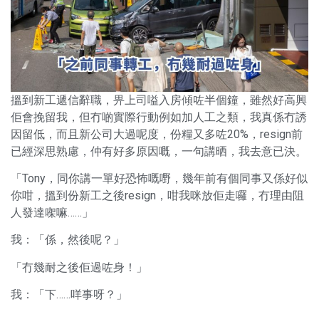
搵到新工遞信辭職，畀上司嗌入房傾咗半個鐘，雖然好高興
佢會挽留我，但冇啲實際行動例如加人工之類，我真係冇誘
因留低，而且新公司大過呢度，份糧又多咗20%，resign前
已經深思熟慮，仲有好多原因嘅，一句講晒，我去意已決。
「Tony，同你講一單好恐怖嘅嘢，幾年前有個同事又係好似
你咁，搵到份新工之後resign，咁我咪放佢走囉，冇理由阻
人發達㗎嘛……」
我：「係，然後呢？」
「冇幾耐之後佢過咗身！」
我：「下……咩事呀？」