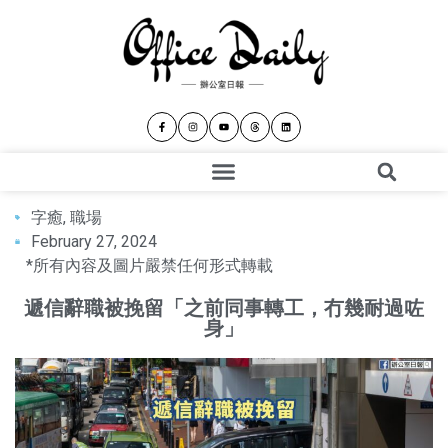
字癒
,
職場
February 27, 2024
*所有內容及圖片嚴禁任何形式轉載
遞信辭職被挽留「之前同事轉工，冇幾耐過咗
身」