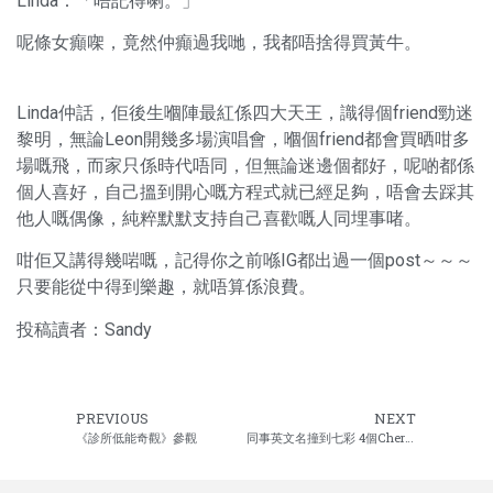
Linda：「唔記得喇。」
呢條女癲㗎，竟然仲癲過我哋，我都唔捨得買黃牛。
Linda仲話，佢後生嗰陣最紅係四大天王，識得個friend勁迷
黎明，無論Leon開幾多場演唱會，嗰個friend都會買晒咁多
場嘅飛，而家只係時代唔同，但無論迷邊個都好，呢啲都係
個人喜好，自己搵到開心嘅方程式就已經足夠，唔會去踩其
他人嘅偶像，純粹默默支持自己喜歡嘅人同埋事啫。
咁佢又講得幾啱嘅，記得你之前喺IG都出過一個post～～～
只要能從中得到樂趣，就唔算係浪費。
投稿讀者：Sandy
PREVIOUS
NEXT
《診所低能奇觀》參觀
同事英文名撞到七彩 4個Cherry 5個Alex