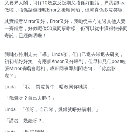
又要畀人鬧，阿仔10幾歲反叛期又唔係好聽話，畀我都hea
做啦，唔係話佢睇咗Error之後唔同晒，但就真係多咗笑容。
其實鍾意Mirror又好，Error又好，我哋從來冇迫過其他人要
一齊鍾意，好似呢位50歲同事咁樣，佢可以從中獲得快樂同
寄託，已經夠晒啦！
我哋冇特別走去「導」Linda㗎，佢自己返去睇返去研究，
初初都好好笑，有兩個Anson又分唔到，但早排見佢post咗
張Mirror演唱會嘅相，成班同事即刻問咗句：「你點影
㗎？」
Linda：「我……買咗黃牛，唔敢同你哋講。」
「幾錢呀？自己去睇？」
Linda：「係呀，自己睇，幾錢就唔好講喇。」
「講啦，幾錢呀？」