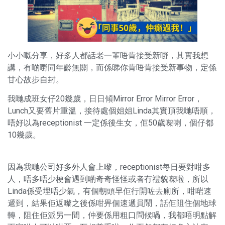
小小嘅分享，好多人都話老一輩唔肯接受新嘢，其實我想
講，有啲嘢同年齡無關，而係睇你肯唔肯接受新事物，定係
甘心故步自封。
我哋成班女仔20幾歲，日日傾Mirror Error Mirror Error，
Lunch又要舊片重溫，接待處個姐姐Linda其實頂我哋唔順，
唔好以為receptionist 一定係後生女，佢50歲㗎喇，個仔都
10幾歲。
因為我哋公司好多外人會上嚟，receptionist每日要對咁多
人，唔多唔少梗會遇到啲奇奇怪怪或者冇禮貌㗎啦，所以
Linda係受埋唔少氣，有個朝頭早佢行開咗去廁所，咁啱速
遞到，結果佢返嚟之後係咁畀個速遞員鬧，話佢阻住個地球
轉，阻住佢派另一間，仲要係用粗口問候喎，我都唔明點解