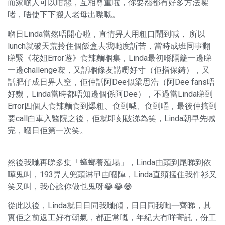
而家啲人可以咁惡，互相尊重啦，你要怨都有好多方法㗎
啫，唔使下下搬人老母出嚟嘅。
嗰日Linda當然唔開心啦，直情畀人用粗口鬧到喊， 所以
lunch就破天荒拎住個飯盒去我哋度訢苦，當時成班同事翻
睇緊《花姐Error遊》食辣麵嗰集，Linda最初喺隔籬一邊睇
一邊challenge㗎，又話嗰條友講嘢好寸（佢指保錡），又
話肥仔成日畀人窒，佢仲話阿Dee似梁思浩（阿Dee fans唔
好嬲，Linda當時都唔知邊個係阿Dee），不過當Linda睇到
Error四個人食辣麵食到爆粗、食到喊、食到嘔，最後仲搞到
要call白車入醫院之後，佢就即刻破涕為笑，Linda朝早先喊
完，嗰日佢第一次笑。
然後我哋再睇多集「蟑螂養殖場」，Linda由頭到尾睇到依
嘩鬼叫，193畀人兜頭淋曱甴嗰陣，Linda直頭掹住我件衫又
笑又叫，我心諗你做乜鬼呀😂😂😂
從此以後，Linda就日日同我哋傾，日日同我哋一齊睇，其
實佢之前返工好冇朝氣，都正常嘅，年紀大冇咩寄託，份工