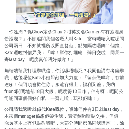
「你姓周？係Chow定係Chau？咁英文名Carmen有冇落埋身
份證㗎？」不斷追問我個名嘅人叫Kate，當時啱啱入咗呢間
公司兩日，不知就裡所以照直答佢，點知隔咗唔夠半個鐘，
Kate遞咗封信畀我：「嗱！幫你打埋喇，聽日交啦！同我一
齊last day，呢度真係唔好做㗎！」
無端端幫我打埋辭職信，你話嚇唔嚇死？我同佢講冇考慮辭
職，然後呢位Kate小姐即刻加大力度：「留低做咩吖，冇前
途㗎！個阿頭會撳住你，永遠冇得上，福利又差，我啲
friend閒閒地都18日大假，呢度得13日咋，仲有呀，呢間公
司啲同事個個好自私，一齊走啦，玩殘佢哋！」
公司請我返嚟就係代Kate嘅位，嗰陣佢仲有3日就last day，
本來個manager係想佢帶住我，講清楚啲嘢點交接，但係
Kate基本上冇乜點教我嘢，大部分時間都係同我講是非，除