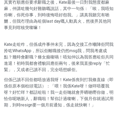
其實冇順應佢要求辭職之後，Kate最後一日對我態度都麻
麻，仲講咗幾句好難聽嘅說話，其中一句係：「唉，我唔知
你喇，你死你事，到時後悔唔好怨我。」講真我聽完有啲
嬲，但我冇理由為咗個last day嘅人動真火，然後畀其他同
事見到咁核突㗎嘛！
Kate走咗咋，但係成件事仲未完，因為交接工作嗰陣佢問我
拎咗WhatsApp，所以佢離職後仍然msg我，問我考慮成
點？幾時會辭職？條女癲㗎喎！唔知仲以為我答應咗佢共同
進退！初時我都會禮貌回應佢兩句，後來我直接reply「忙
緊」，又或者已讀不回，完全唔想睬佢。
但係已讀不回佢都唔放過我呀！Kate係喪到打我條直線（即
係佢原本個枱頭電話）：「喂！我係Kate呀！做咩唔覆我
呀？好忙咩？都話咗啦！我一走佢哋就會畀晒啲嘢你做，明
恰你呢啲新人，辭職啦！幫你計過㗎喇，下個月你就過試用
期，到時resign要一個月前通知，係走就快喇！」