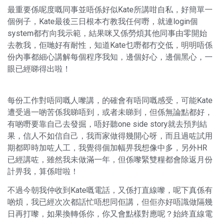
最重要係呢度嘅同事並唔係好似Kate所講咁自私，好簡單一
個例子，Kate最後三日根本冇教我任何嘢，就連login個
system都冇向我示範，結果咪又係勞煩其他同事由零開始
去教我，佢哋好有耐性，知道Kate乜嘢都冇交低，明明唔係
份內事都細心講解每個程序我知，邊個好心，邊個黑心，一
眼已經睇得出啦！
每份工作對唔同嘅人嚟講，的確會有唔同嘅感受，可能Kate
遭受過一啲苦係我睇唔到，或者未睇到，但係無論點都好，
有啲嘢要靠自己去發掘，唔好聽one side story就去預判結
果，信人不如信自己，我而家做得幾開心呀，而且過咗試用
期都即時加咗人工，我覺得個加幅畀我想像中多，另外HR
已經講咗，雖然我未做滿一年，但係嚟緊雙糧都會除返月份
計畀我，算係咁啦！
不過今朝我仲收到Kate嘅電話，又係打直線嚟，呢下真係有
啲煩，我已經次次都話忙唔想同佢講，但佢亦好唔識做隔幾
日再打嚟，如果換轉係你，你又會點樣對應呢？始終直線電