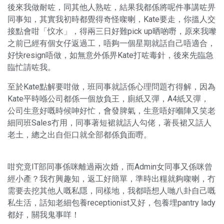
後來我做耐咗，同其他人熟咗，結果我都係將呢件事講咗畀
同事知，其實我初時都覺得奇怪㗎喇，Kate要走，你搵人交
接點會咁「忟水」，得兩三日好難pick up晒啲嘢，原來我嚟
之前已經有個女仔返過工，唔夠一個星期就話自己唔適合，
好快resign唔做，如無意外係畀Kate打咗毒針，後來先臨急
臨忙請咗我。
至於Kate點解要咁做，班同事就話係心理問題冇得解，因為
Kate平時喺公司都係一個放負王，廁紙又彈，A4紙又彈，
公司生意好嘅時候呻好忙，會發脾氣，生意唔好嗰陣又笑老
細同班Sales冇用，同事著短裙就話人勾佬，著長裙又話人
老土，總之出自佢口就全部都係負面嘢。
咁究竟IT部同事係咪離過兩次婚，而Admin女同事又係咪曾
經小產？我冇興趣知，返工好簡單，準時出糧就夠㗎喇，冇
需要去挖其他人嘅私隱，同樣地，我都唔想人哋八卦自己嘅
私生活，話知老細包養receptionist又好，包養埋pantry lady
都好，關我鬼事咩！