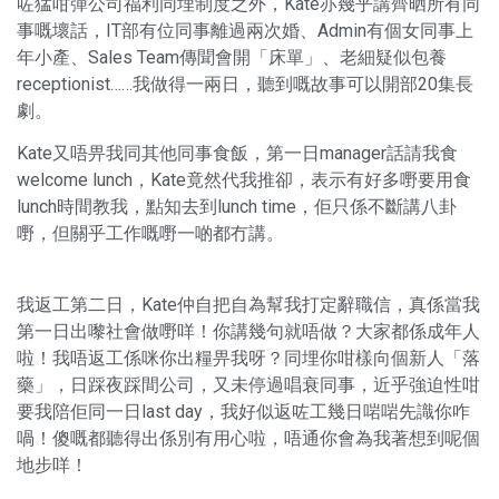
咗猛咁彈公司福利同埋制度之外，Kate亦幾乎講齊晒所有同
事嘅壞話，IT部有位同事離過兩次婚、Admin有個女同事上
年小產、Sales Team傳聞會開「床單」、老細疑似包養
receptionist……我做得一兩日，聽到嘅故事可以開部20集長
劇。
Kate又唔畀我同其他同事食飯，第一日manager話請我食
welcome lunch，Kate竟然代我推卻，表示有好多嘢要用食
lunch時間教我，點知去到lunch time，佢只係不斷講八卦
嘢，但關乎工作嘅嘢一啲都冇講。
我返工第二日，Kate仲自把自為幫我打定辭職信，真係當我
第一日出嚟社會做嘢咩！你講幾句就唔做？大家都係成年人
啦！我唔返工係咪你出糧畀我呀？同埋你咁樣向個新人「落
藥」，日踩夜踩間公司，又未停過唱衰同事，近乎強迫性咁
要我陪佢同一日last day，我好似返咗工幾日啱啱先識你咋
喎！傻嘅都聽得出係別有用心啦，唔通你會為我著想到呢個
地步咩！